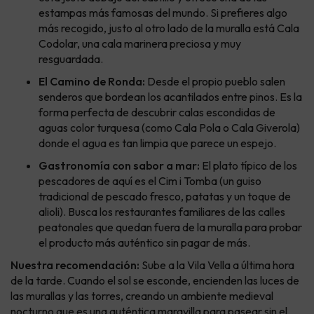
estampas más famosas del mundo. Si prefieres algo
más recogido, justo al otro lado de la muralla está Cala
Codolar, una cala marinera preciosa y muy
resguardada.
El Camino de Ronda:
Desde el propio pueblo salen
senderos que bordean los acantilados entre pinos. Es la
forma perfecta de descubrir calas escondidas de
aguas color turquesa (como Cala Pola o Cala Giverola)
donde el agua es tan limpia que parece un espejo.
Gastronomía con sabor a mar:
El plato típico de los
pescadores de aquí es el Cim i Tomba (un guiso
tradicional de pescado fresco, patatas y un toque de
alioli). Busca los restaurantes familiares de las calles
peatonales que quedan fuera de la muralla para probar
el producto más auténtico sin pagar de más.
Nuestra recomendación:
Sube a la Vila Vella a última hora
de la tarde. Cuando el sol se esconde, encienden las luces de
las murallas y las torres, creando un ambiente medieval
nocturno que es una auténtica maravilla para pasear sin el