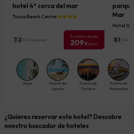
hotel 4* cerca del mar
parque 
Mar
Tossa Beach Center
Hotel Gr
3 noches desde
7.2
8.1
1241 opiniones
394 op
209
€
/pers.
Playa
Puente de
Puente de
Puente de
Agosto
Octubre
Noviembre
¿Quieres reservar este hotel? Descubre
nuestro buscador de hoteles