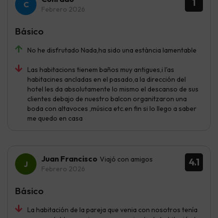
1
Febrero 2026
Básico
No he disfrutado Nada,ha sido una estància lamentable
Las habitacions tienem baños muy antigues,i l'as
habitacines ancladas en el pasado,a la dirección del
hotel les da absolutamente lo mismo el descanso de sus
clientes debajo de nuestro balcon organitzaron una
boda con altavoces ,música etc.en fin si lo llego a saber
me quedo en casa
Juan Francisco
Viajó con amigos
4.1
Febrero 2026
Básico
La habitación de la pareja que venia con nosotros tenía