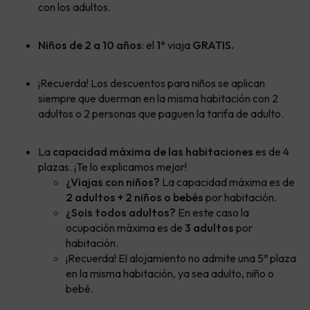
con los adultos.
Niños de 2 a 10 años
: el
1º
viaja
GRATIS.
¡Recuerda! Los descuentos para niños se aplican
siempre que duerman en la misma habitación con 2
adultos o 2 personas que paguen la tarifa de adulto.
La
capacidad máxima de las habitaciones
es de 4
plazas. ¡Te lo explicamos mejor!
¿Viajas con niños?
La capacidad máxima es de
2 adultos + 2 niños o bebés
por habitación.
¿Sois todos adultos?
En este caso la
ocupación máxima es de
3 adultos
por
habitación.
¡Recuerda! El alojamiento no admite una 5ª plaza
en la misma habitación, ya sea adulto, niño o
bebé.