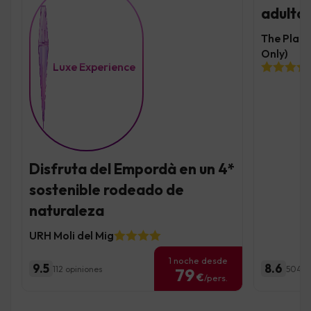
adultos
The Place
Only)
Luxe Experience
Disfruta del Empordà en un 4*
sostenible rodeado de
naturaleza
URH Moli del Mig
1 noche desde
9.5
8.6
112 opiniones
504 o
79
€
/pers.