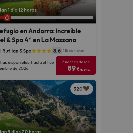
an 1 día 12 horas
refugio en Andorra: increíble
el & Spa 4* en La Massana
8.6
l Rutllan & Spa
418 opiniones
2 noches desde
has disponibles: hasta el 1 de
89
iembre de 2026.
€
/pers.
320
an 5 días 20 horas