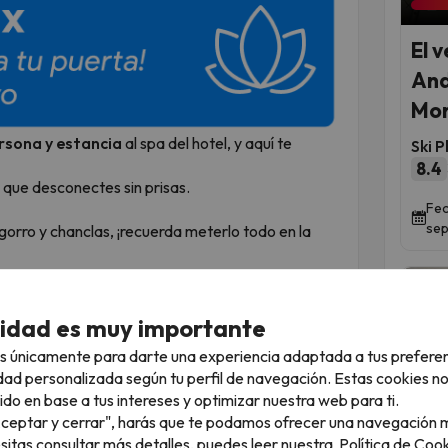
El 
And
Mon
ersona y estancia
al spa del hotel, y aquí te
Ski P
8.4
 que desconectes sin prisas.
Fec
sep
gorro y chanclas, ¡recuerda meterlo todo en la
 el alojamiento a tu llegada.
 años pueden acceder hasta las 18:30h, siempre
cidad es muy importante
s únicamente para darte una experiencia adaptada a tus prefere
dad personalizada según tu perfil de navegación. Estas cookies n
ido en base a tus intereses y optimizar nuestra web para ti.
"Aceptar y cerrar", harás que te podamos ofrecer una navegación m
Qued
esitas consultar más detalles, puedes leer nuestra
Política de Cook