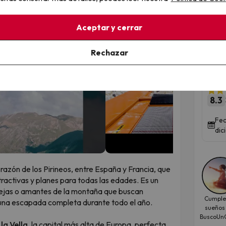
Aceptar y cerrar
And
ple
Rechazar
pen
▶
▶
Suit
8.3
Fec
dic
azón de los Pirineos, entre España y Francia, que
activas y planes para todas las edades. Es un
arejas o amantes de la montaña que buscan
Cumple
 una escapada completa durante todo el año.
sueños
BuscoUnC
la Vella
, la capital más alta de Europa, perfecta