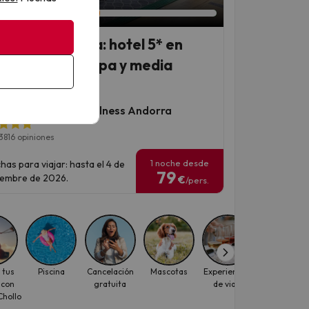
orra en familia: hotel 5* en
no centro con spa y media
sión
▶
▶
es Plaza Hotel & Wellness Andorra
3816 opiniones
1 noche desde
has para viajar: hasta el 4 de
79
iembre de 2026.
€
/pers.
 tus
Piscina
Cancelación
Mascotas
Experiencias
Puente de
 con
gratuita
de viaje
Agosto
hollo