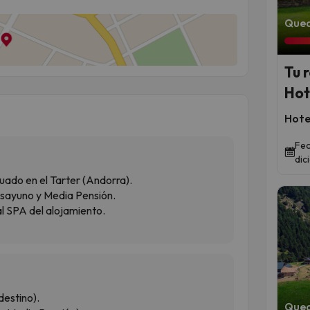
Qued
Tu 
Hot
Hote
Fec
dic
tuado en el Tarter (Andorra).
esayuno y Media Pensión.
al SPA del alojamiento.
destino).
Qued