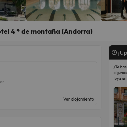
otel 4 * de montaña (Andorra)
¡Up
¿Te has
algunas
tuya an
ter
Ver alojamiento