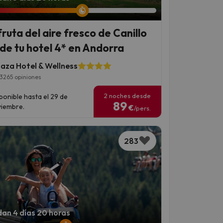
fruta del aire fresco de Canillo
de tu hotel 4* en Andorra
laza Hotel & Wellness
3265 opiniones
2 noches desde
ponible hasta el 29 de
89
iembre.
€
/pers.
283
an 4 días 20 horas