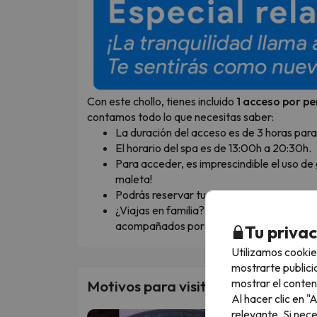
Con este chollo, tienes incluido
1 acceso por p
contamos todo lo que necesitas saber:
La duración del acceso es de 3 horas para
El horario del spa es de 13:00h a 20:30h.
Para acceder, es imprescindible el uso de 
maleta!
Podrás reservar tu acceso directamente en
¿Viajas en familia? Los niños de hasta 16
acompañados por un adulto.
Tu priva
Utilizamos cookie
mostrarte publici
mostrar el conten
Motivos para visitar este destino
Al hacer clic en 
relevante. Si nec