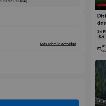
en Media Pensión).
Dis
des
Ski P
8.4
Más sobre la actividad
Dis
nov
Qued