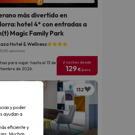
verano más divertido en
orra: hotel 4* con entradas a
(t) Magic Family Park
laza Hotel & Wellness
3265 opiniones
2 noches desde
has para viajar: hasta el 13 de
129
tiembre de 2026.
€
/pers.
132
ncias y poder
os ayudan a
ás eficiente y
an 4 días 19 horas
ies.
Muchas