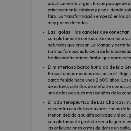
prácticamente virgen. Era un paisaje de 
principalmente sabinas y pinos, donde sol
faro. Su transformación empezó en los a
muy pocas décadas.
Las "golas": los canales que conectan 
completamente cerrado. Se mantiene vivo 
naturales que cruzan La Manga y permiten
La más famosa es la Gola de la Encañizad
tradicional de origen árabe que aprovecha
El misterioso barco hundido de Isla Gr
En sus fondos marinos descansa el "Bajo 
barco fenicio hace unos 2.600 años. Los a
de estaño, colmillos de elefante con inscri
uno de los paisajes más bonitos de la zona
El lodo terapéutico de Las Charcas:
muy
encuentra una de las mayores zonas de lod
Menor, debido a su alta salinidad y al sol,
completamente gratuito ver a la gente em
las articulaciones antes de darse un baño.