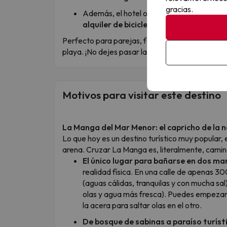
gracias.
Además, el hotel ofrece un restaurante co
alquiler de bicicletas
, para explorar los
Perfecto para parejas, familias y todos aquello
playa. ¡No dejes pasar la oportunidad de vivir u
Motivos para visitar este destino
La Manga del Mar Menor: el capricho de la 
Lo que hoy es un destino turístico muy popular,
arena. Cruzar La Manga es, literalmente, camin
El único lugar para bañarse en dos mar
realidad física. En una calle de apenas 3
(aguas cálidas, tranquilas y con mucha sal
olas y agua más fresca). Puedes empezar 
la acera para saltar olas en el otro.
De bosque de sabinas a paraíso turíst