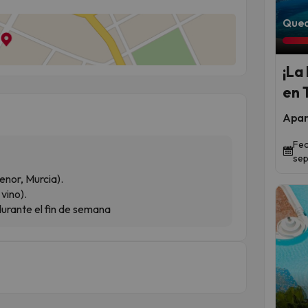
Qued
¡La
en 
Apar
Fec
sep
enor, Murcia).
vino).
urante el fin de semana