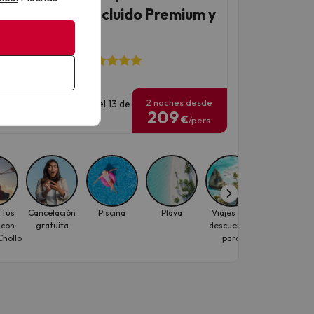
or con Todo Incluido Premium y
l&Spa Entremares
2126 opiniones
2 noches desde
has para viajar: hasta el 13 de
209
tiembre de 2026.
€
/pers.
 tus
Cancelación
Piscina
Playa
Viajes con
Primera líne
 con
gratuita
descuentos
de playa
hollo
para
individuales