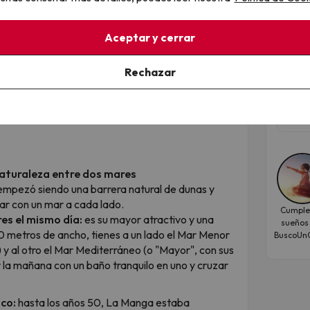
Men
n lo mejor de la
cocina local
y servicio de
spa
 alrededores.
Aceptar y cerrar
s que buscan desconectar y relajarse cerca de la
Hote
na experiencia única en Los Delfines!
Rechazar
7.6
Fec
sep
naturaleza entre dos mares
 empezó siendo una barrera natural de dunas y
ar con un mar a cada lado.
Cumple
es el mismo día:
es su mayor atractivo y una
sueños
00 metros de ancho, tienes a un lado el Mar Menor
BuscoUnC
) y al otro el Mar Mediterráneo (o "Mayor", con sus
la mañana con un baño tranquilo en uno y cruzar
ico:
hasta los años 50, La Manga estaba