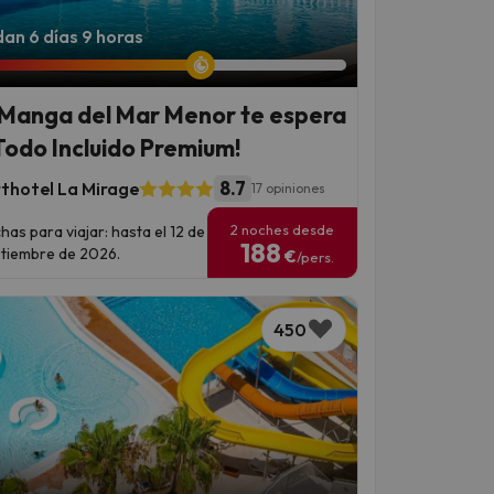
an 6 días 9 horas
 Manga del Mar Menor te espera
Todo Incluido Premium!
8.7
thotel La Mirage
17 opiniones
2 noches desde
has para viajar: hasta el 12 de
188
tiembre de 2026.
€
/pers.
450