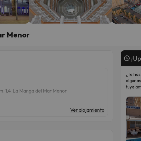
ar Menor
¡Up
¿Te has
algunas
tuya an
Km. 1,4, La Manga del Mar Menor
Ver alojamiento