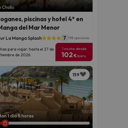
 Chollo
oganes, piscinas y hotel 4* en
Manga del Mar Menor
7
ur La Manga Splash
198 opiniones
1 noche desde
has para viajar: hasta el 27 de
102
tiembre de 2026.
€
/pers.
159
an 1 día 8 horas