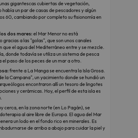
dunas gigantescas cubiertas de vegetación,
o había un par de casas de pescadores y algún
ños 60, cambiando por completo su fisionomía en
los dos mares:
el Mar Menor no está
gracias a las "golas", que son unos canales
 que el agua del Mediterráneo entre y se mezcle.
a, donde todavía se utiliza un sistema de pesca
 el paso de los peces de un mar a otro.
osa:
frente a La Manga se encuentra la Isla Grosa.
de la Campana", un yacimiento donde se hundió un
rqueólogos encontraron allí un tesoro de lingotes
pciones y cerámicas. Hoy, el perfil de esta isla es
.
 cerca, en la zona norte (en Lo Pagán), se
oterapia al aire libre de Europa. El agua del Mar
 genera un lodo en el fondo rico en minerales. Es
badurnarse de arriba a abajo para cuidar la piel y