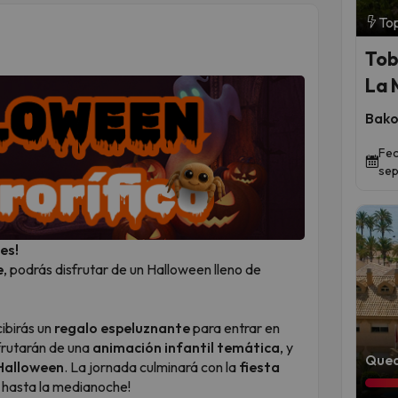
Top
Tob
La 
Bako
Fec
sep
es!
e
, podrás disfrutar de un Halloween lleno de
cibirás un
regalo espeluznante
para entrar en
frutarán de una
animación infantil temática
, y
Qued
Halloween
. La jornada culminará con la
fiesta
r hasta la medianoche!