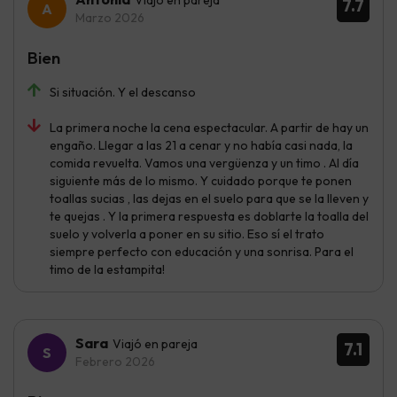
Viajó en pareja
7.7
Marzo 2026
Bien
Si situación. Y el descanso
La primera noche la cena espectacular. A partir de hay un
engaño. Llegar a las 21 a cenar y no había casi nada, la
comida revuelta. Vamos una vergüenza y un timo . Al día
siguiente más de lo mismo. Y cuidado porque te ponen
toallas sucias , las dejas en el suelo para que se la lleven y
te quejas . Y la primera respuesta es doblarte la toalla del
suelo y volverla a poner en su sitio. Eso sí el trato
siempre perfecto con educación y una sonrisa. Para el
timo de la estampita!
Sara
Viajó en pareja
7.1
Febrero 2026