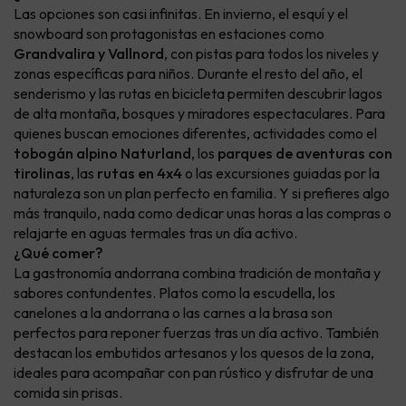
Las opciones son casi infinitas. En invierno, el esquí y el
snowboard son protagonistas en estaciones como
Grandvalira y Vallnord
, con pistas para todos los niveles y
zonas específicas para niños. Durante el resto del año, el
senderismo y las rutas en bicicleta permiten descubrir lagos
de alta montaña, bosques y miradores espectaculares. Para
quienes buscan emociones diferentes, actividades como el
tobogán alpino Naturland
, los
parques de aventuras con
tirolinas
, las
rutas en 4x4
o las excursiones guiadas por la
naturaleza son un plan perfecto en familia. Y si prefieres algo
más tranquilo, nada como dedicar unas horas a las compras o
relajarte en aguas termales tras un día activo.
¿Qué comer?
La gastronomía andorrana combina tradición de montaña y
sabores contundentes. Platos como la escudella, los
canelones a la andorrana o las carnes a la brasa son
perfectos para reponer fuerzas tras un día activo. También
destacan los embutidos artesanos y los quesos de la zona,
ideales para acompañar con pan rústico y disfrutar de una
comida sin prisas.