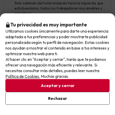
3min saliendo del hotel andando hacia la izquierda, que
esta buenísimo, todos los trabajadores muy amables y
simpáticos.
Paredes de papel, se escucha absolutamente todo, los
Tu privacidad es muy importante
coches pasando casi toda la noche, el fuerte viento que
Utilizamos cookies únicamente para darte una experiencia
No llegas tarde: llegas al siguiente.
hemos tenido, los colchones bastante incomodos en
adaptada a tus preferencias y poder mostrarte publicidad
nuestra opinión...
Este chollo ya ha caducado, pero cada día lanzamos
personalizada según tu perfil de navegación. Estas cookies
nuevas oportunidades para viajar mejor y pagar
nos ayudan a mostrar el contenido en base a tus intereses y
optimizar nuestra web para ti.
menos.
Mostrar más opiniones
Al hacer clic en "Aceptar y cerrar", harás que te podamos
Apúntate y que el próximo no se te escape.
ofrecer una navegación más eficiente y relevante. Si
necesitas consultar más detalles, puedes leer nuestra
Si tienes dudas antes de reservar, puedes consultar nuestro
Pon tu mejor e-mail
Política de Cookies.
Muchas gracias.
apartado de
preguntas frecuentes
.
Aceptar y cerrar
Ya estoy suscrito
Rechazar
Otras iniciativas de éxito del grupo Viajes Para Ti S.L.U.
Al suscribirte, confirmas haber leído y estar de acuerdo con la
son Esquiades.com (la web líder de viajes a la nieve en
Política de Privacidad
España) y Amimir.com, el buscador de hoteles con más