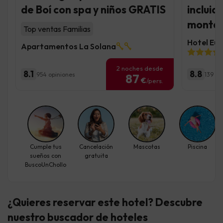
de Boí con spa y niños GRATIS
incluid
montañ
Top ventas Familias
Hotel Eur
Apartamentos La Solana
2 noches desde
8.1
8.8
954 opiniones
139 op
87
€
/pers.
Cumple tus
Cancelación
Mascotas
Piscina
sueños con
gratuita
BuscoUnChollo
¿Quieres reservar este hotel? Descubre
nuestro buscador de hoteles