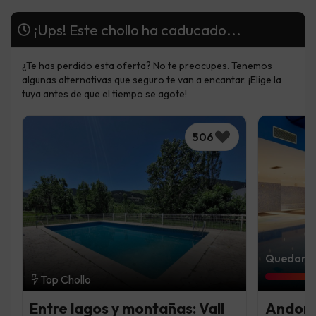
¡Ups! Este chollo ha caducado...
¿Te has perdido esta oferta? No te preocupes. Tenemos
algunas alternativas que seguro te van a encantar. ¡Elige la
tuya antes de que el tiempo se agote!
506
Quedan 6 
Top Chollo
Entre lagos y montañas: Vall
Andorr