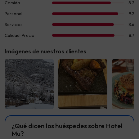
Imágenes de nuestros clientes
Ver todas
Ver todas
Ver t
¿Qué dicen los huéspedes sobre Hotel
Mu?