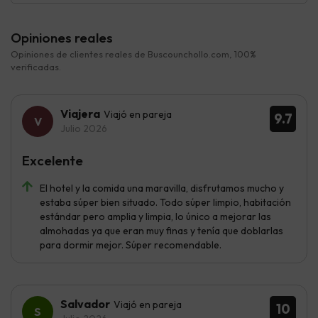
Opiniones reales
Opiniones de clientes reales de Buscounchollo.com, 100%
verificadas.
Viajera
Viajó en pareja
9.7
Julio 2026
Excelente
El hotel y la comida una maravilla, disfrutamos mucho y
estaba súper bien situado. Todo súper limpio, habitación
estándar pero amplia y limpia, lo único a mejorar las
almohadas ya que eran muy finas y tenía que doblarlas
para dormir mejor. Súper recomendable.
Salvador
Viajó en pareja
10