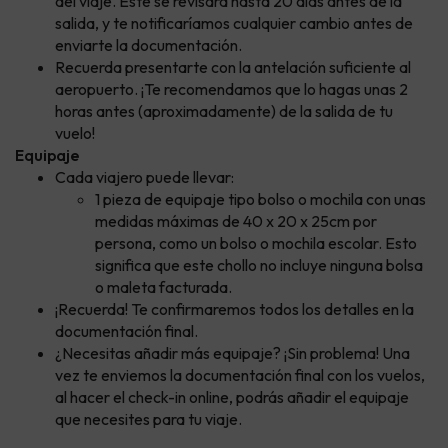
del viaje. Este se revisará hasta 20 días antes de la
salida, y te notificaríamos cualquier cambio antes de
enviarte la documentación.
Recuerda presentarte con la antelación suficiente al
aeropuerto. ¡Te recomendamos que lo hagas unas 2
horas antes (aproximadamente) de la salida de tu
vuelo!
Equipaje
Cada viajero puede llevar:
1 pieza de equipaje tipo bolso o mochila con unas
medidas máximas de 40 x 20 x 25cm por
persona, como un bolso o mochila escolar. Esto
significa que este chollo no incluye ninguna bolsa
o maleta facturada.
¡Recuerda! Te confirmaremos todos los detalles en la
documentación final.
¿Necesitas añadir más equipaje? ¡Sin problema! Una
vez te enviemos la documentación final con los vuelos,
al hacer el check-in online, podrás añadir el equipaje
que necesites para tu viaje.