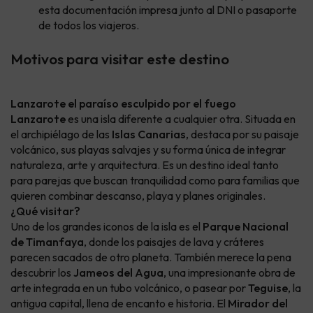
esta documentación impresa junto al DNI o pasaporte
de todos los viajeros.
Motivos para visitar este destino
Lanzarote el paraíso esculpido por el fuego
Lanzarote
es una isla diferente a cualquier otra. Situada en
el archipiélago de las
Islas Canarias
, destaca por su paisaje
volcánico, sus playas salvajes y su forma única de integrar
naturaleza, arte y arquitectura. Es un destino ideal tanto
para parejas que buscan tranquilidad como para familias que
quieren combinar descanso, playa y planes originales.
¿Qué visitar?
Uno de los grandes iconos de la isla es el
Parque Nacional
de Timanfaya
, donde los paisajes de lava y cráteres
parecen sacados de otro planeta. También merece la pena
descubrir los
Jameos del Agua
, una impresionante obra de
arte integrada en un tubo volcánico, o pasear por
Teguise
, la
antigua capital, llena de encanto e historia. El
Mirador del