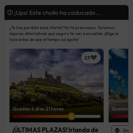
¡Ups! Este chollo ha caducado...
¿Te has perdido esta oferta? No te preocupes. Tenemos
algunas alternativas que seguro te van a encantar. ¡Elige la
tuya antes de que el tiempo se agote!
23
Quedan 6 días 21 horas
Quedan 6 
¡ÚLTIMAS PLAZAS! Irlanda de
Sin 