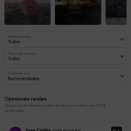
Ver todas
Ver todas
Ver t
Valoraciones
Todos
Tipos de viajero
Todos
Ordenar por:
Recomendadas
Opiniones reales
Opiniones de clientes reales de Buscounchollo.com, 100%
verificadas.
Jose Carlos
Viajó en pareja