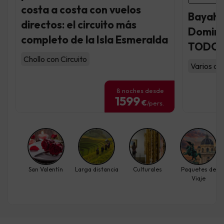
costa a costa con vuelos
Bayahib
directos: el circuito más
Dominic
completo de la Isla Esmeralda
TODO 
Chollo con Circuito
Varios al
8 noches desde
1599
€
/pers.
San Valentín
Larga distancia
Culturales
Paquetes de
Viaje