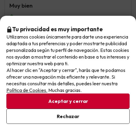
Muy bien
todo muy bien he disfrutado mucho de todo
Tu privacidad es muy importante
Utilizamos cookies únicamente para darte una experiencia
No llegas tarde: llegas al siguiente.
María Elena
Viajó en pareja
adaptada a tus preferencias y poder mostrarte publicidad
5.4
Este chollo ya ha caducado, pero cada día lanzamos
Noviembre 2025
personalizada según tu perfil de navegación. Estas cookies
nuevas oportunidades para viajar mejor y pagar
nos ayudan a mostrar el contenido en base a tus intereses y
Normal
optimizar nuestra web para ti.
menos.
Al hacer clic en "Aceptar y cerrar", harás que te podamos
Apúntate y que el próximo no se te escape.
Lo mejor los compañeros del autocar y el conductor es
ofrecer una navegación más eficiente y relevante. Si
cierto que es todo muy bonito pero muy poco tiempo de
necesitas consultar más detalles, puedes leer nuestra
visita el lago de sal media hora, el hotel de Capadocia
Pon tu mejor e-mail
Política de Cookies.
Muchas gracias.
estaba en mitad de la nada el resto de las excursiones
una hora en cada sitio
Aceptar y cerrar
El peor viaje de mi vida nos dejaron plantados en el
Ya estoy suscrito
Rechazar
aeropuerto nos dijeron que nos buscarían columna tres
Al suscribirte, confirmas haber leído y estar de acuerdo con la
y era la columna 13 y se fueron sin nosotros dos horas
Política de Privacidad
después conseguimos que un señor llamase para que
vinieran a buscarnos porque no teníamos ni teléfono