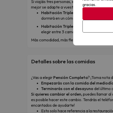
Si viajáis tres personas, este chollo os da dos op
gracias.
mejor se adapte a vuestro plan:
Habitación Triple (uso niños):
perfecta p
dormirá en un cómodo sillón cama, ideal p
Habitación Triple:
pensada para 3 adultos 
elegir entre 3 camas individuales o 2 cam
Más comodidad, más flexibilidad y todo listo par
Detalles sobre las comidas
¿Vas a elegir
Pensión Completa
? ¡Toma nota d
Empezarás con la comida del mediodí
Terminarás con el desayuno
del último d
Si quieres cambiar el orden,
puedes llamar al 
es posible hacer este cambio. Tendrás el teléfo
encantados de ayudarte!
Esto solo hace referencia a la restauració