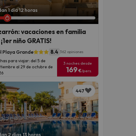
an 1 día 12 horas
arrón: vacaciones en familia
 ¡1er niño GRATIS!
8.4
l Playa Grande
362 opiniones
has para viajar: del 5 de
3 noches desde
tiembre al 29 de octubre de
169
€
/pers.
26
447
an 2 días 13 horas