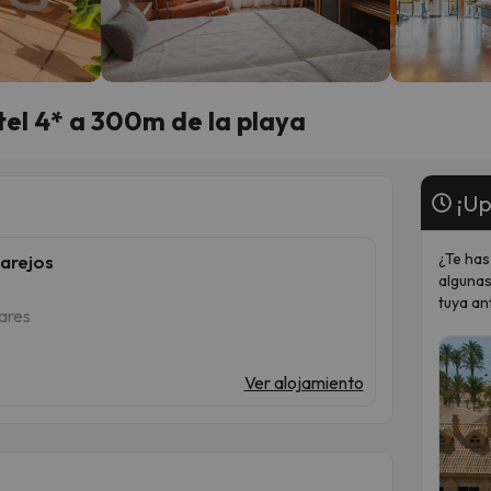
tel 4* a 300m de la playa
¡Up
¿Te has
arejos
algunas
tuya an
zares
Ver alojamiento