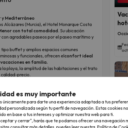
Vac
t y Mediterráneo
hot
os Alcázares (Murcia), el Hotel Monarque Costa
 Menor con total comodidad
. Su ubicación
Occi
ar con agradables paseos por el paseo marítimo y
Fec
te tipo buffet y amplios espacios comunes
oct
minosas y funcionales, ofrecen el
confort ideal
vacaciones en familia.
la playa, la amplitud de las habitaciones y el trato
 calidad-precio.
es el lugar perfecto para tu próxima reserva.
cidad es muy importante
s únicamente para darte una experiencia adaptada a tus prefere
dad personalizada según tu perfil de navegación. Estas cookies n
Qued
ido en base a tus intereses y optimizar nuestra web para ti.
"Aceptar y cerrar", harás que te podamos ofrecer una navegación m
esitas consultar más detalles, puedes leer nuestra
Política de Cook