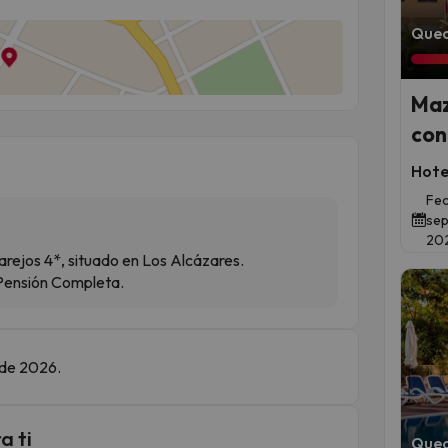
Qued
Maz
con
Hote
Fec
sep
20
rejos 4*, situado en Los Alcázares.
 Pensión Completa.
 de 2026.
a ti
Qued