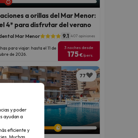
aciones a orillas del Mar Menor:
el 4* para disfrutar del verano
9.1
dental Mar Menor
407 opiniones
3 noches desde
has para viajar: hasta el 11 de
175
ubre de 2026.
€
/pers.
77
ncias y poder
os ayudan a
an 6 días 13 horas
ás eficiente y
ies.
Muchas