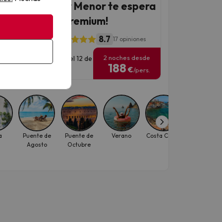
 Manga del Mar Menor te espera
Todo Incluido Premium!
8.7
thotel La Mirage
17 opiniones
2 noches desde
has para viajar: hasta el 12 de
188
tiembre de 2026.
€
/pers.
a
Puente de
Puente de
Verano
Costa Cálida
Niños
Agosto
Octubre