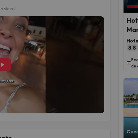
n vídeo!
Hot
Mar
Hote
8.8
Fec
▶
de 
Qued
ento