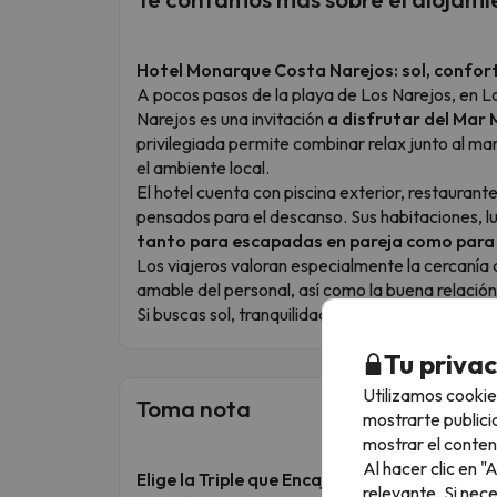
Hotel Monarque Costa Narejos: sol, confor
A pocos pasos de la playa de Los Narejos, en L
Narejos es una invitación
a disfrutar del Mar
privilegiada permite combinar relax junto al m
el ambiente local.
El hotel cuenta con piscina exterior, restauran
pensados para el descanso. Sus habitaciones, lu
tanto para escapadas en pareja como para 
Los viajeros valoran especialmente la cercanía a 
amable del personal, así como la buena relación
Si buscas sol, tranquilidad y todo a mano, este 
Tu priva
Utilizamos cookie
Toma nota
mostrarte publici
mostrar el conten
Al hacer clic en 
Elige la Triple que Encaja Contigo
relevante. Si nec