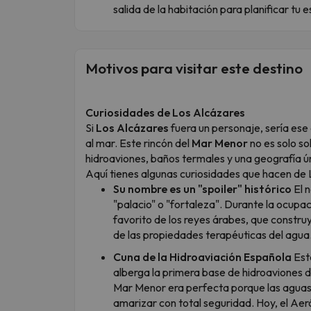
salida de la habitación para planificar tu 
Motivos para visitar este destino
Curiosidades de Los Alcázares
Si
Los Alcázares
fuera un personaje, sería ese 
al mar. Este rincón del
Mar Menor
no es solo so
hidroaviones, baños termales y una geografía ú
Aquí tienes algunas curiosidades que hacen de 
Su nombre es un "spoiler" histórico
El n
"palacio" o "fortaleza". Durante la ocupac
favorito de los reyes árabes, que constru
de las propiedades terapéuticas del agua
Cuna de la Hidroaviación Española
Est
alberga la primera base de hidroaviones d
Mar Menor era perfecta porque las aguas
amarizar con total seguridad. Hoy, el Aer