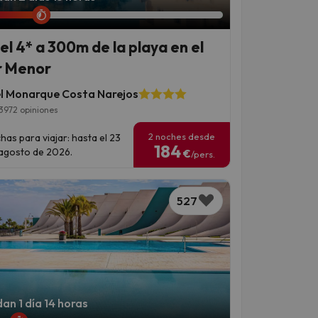
el 4* a 300m de la playa en el
 Menor
l Monarque Costa Narejos
3972 opiniones
2 noches desde
has para viajar: hasta el 23
184
agosto de 2026.
€
/pers.
527
an 1 día 14 horas