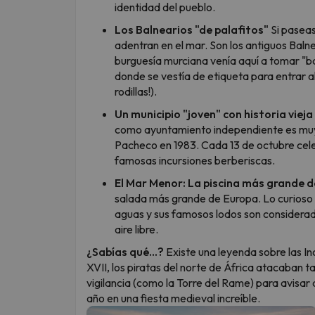
identidad del pueblo.
Los Balnearios "de palafitos"
Si paseas
adentran en el mar. Son los antiguos Balnear
burguesía murciana venía aquí a tomar "ba
donde se vestía de etiqueta para entrar a
rodillas!).
Un municipio "joven" con historia vieja
como ayuntamiento independiente es muy 
Pacheco en 1983. Cada 13 de octubre cele
famosas incursiones berberiscas.
El Mar Menor: La piscina más grande 
salada más grande de Europa. Lo curioso es
aguas y sus famosos lodos son considerado
aire libre.
¿Sabías qué...?
Existe una leyenda sobre las Inc
XVII, los piratas del norte de África atacaban t
vigilancia (como la Torre del Rame) para avisar 
año en una fiesta medieval increíble.