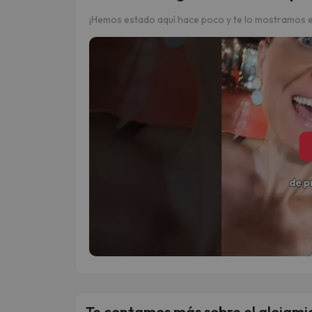
¡Hemos estado aquí hace poco y te lo mostramos e
Te contamos más sobre el alojami