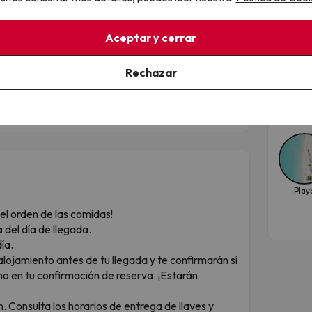
ciones de habitación triple para que elijáis la que
¡La
en 
ara 2 adultos y 1 niño (de 2 a 12 años). El peque
Aceptar y cerrar
ara escapadas en familia.
Apar
Rechazar
o 2 adultos y 1 niño (a partir de 13 años). Podréis
Fec
as de matrimonio, siempre bajo disponibilidad.
sep
a que solo os preocupéis de disfrutar.
Play
el orden de las comidas!
a
del día de llegada.
ía.
alojamiento antes de tu llegada y te confirmarán si
no en tu confirmación de reserva. ¡Estarán
n. Consulta los horarios de entrega de llaves y