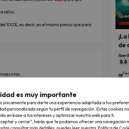
a niños.
Qued
del 100%, es decir, es el mismo precio que para
¡La
de 
Iber
8.8
Fec
 mascotas.
nov
cidad es muy importante
bre el alojamiento
s únicamente para darte una experiencia adaptada a tus prefere
dad personalizada según tu perfil de navegación. Estas cookies n
ido en base a tus intereses y optimizar nuestra web para ti.
"Aceptar y cerrar", harás que te podamos ofrecer una navegación m
esitas consultar más detalles, puedes leer nuestra
Política de Cook