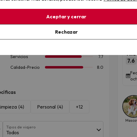
Qued
Aceptar y cerrar
Rechazar
Una
bie
Vill
7.6
Fec
oct
cíficas
impieza
(4)
Personal
(4)
+12
Masco
Tipos de viajero
Todos