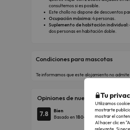
consultemos si es posible.
Este chollo no dispone de descuentos par
Ocupación máxima:
4 personas.
Suplemento de habitación individual:
dos personas en habitación doble.
Condiciones para mascotas
Te informamos que este alojamiento no admite
Tu priva
Opiniones de nuestros clientes so
Utilizamos cookie
mostrarte publici
Bien
7.8
mostrar el conten
Basado en
1804 opiniones
Al hacer clic en 
relevante. Si nec