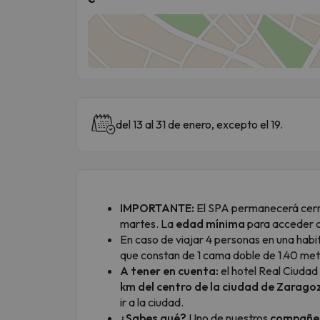
del 13 al 31 de enero, excepto el 19.
IMPORTANTE:
El SPA permanecerá cerrad
martes. La
edad mínima
para acceder a
En caso de viajar 4 personas en una habi
que constan de 1 cama doble de 1.40 metr
A tener en cuenta:
el hotel Real Ciudad
km del centro de la ciudad de Zarago
ir a la ciudad.
¿Sabes qué?
Uno de nuestros
compañe