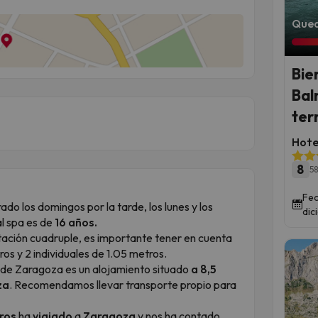
Qued
Bie
Bal
ter
Hote
8
58
Fec
o los domingos por la tarde, los lunes y los
dic
l spa es de
16 años.
tación cuadruple, es importante tener en cuenta
os y 2 individuales de 1.05 metros.
 de Zaragoza es un alojamiento situado
a 8,5
za
. Recomendamos llevar transporte propio para
ros
ha
viajado
a
Zaragoza
y nos ha contado