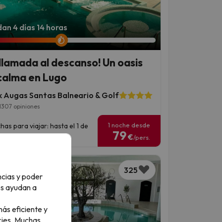
an 4 días 14 horas
 llamada al descanso! Un oasis
calma en Lugo
ik Augas Santas Balneario & Golf
1307 opiniones
1 noche desde
has para viajar: hasta el 1 de
79
iembre de 2026.
€
/pers.
325
ncias y poder
os ayudan a
ás eficiente y
ies.
Muchas