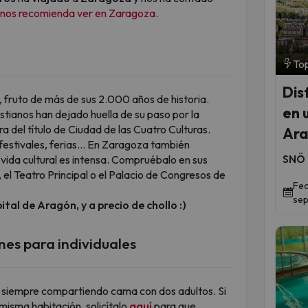
e nos recomienda ver en Zaragoza
.
Top
Dis
, fruto de más de sus 2.000 años de historia.
en u
stianos han dejado huella de su paso por la
 del título de Ciudad de las Cuatro Culturas.
Ara
, festivales, ferias… En Zaragoza también
SNÖ 
vida cultural es intensa. Compruébalo en sus
, el Teatro Principal o el Palacio de Congresos de
Fec
sep
tal de Aragón, y a precio de chollo :)
nes para individuales
, siempre compartiendo cama con dos adultos. Si
misma habitación, solicítalo
aquí
para que