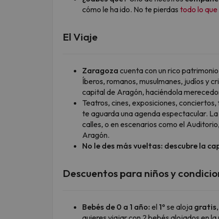
cómo le ha ido. No te pierdas
todo lo qu
El Viaje
Zaragoza
cuenta con un rico patrimonio
Íberos, romanos, musulmanes, judíos y cri
capital de Aragón, haciéndola merecedora
Teatros, cines, exposiciones, conciertos
te aguarda una agenda espectacular. La 
calles, o en escenarios como el Auditorio
Aragón.
No le des más vueltas: descubre la capi
Descuentos para niños y condicio
Bebés de 0 a 1 año:
el
1º
se aloja
gratis
quieres viajar con 2 bebés alojados en la 