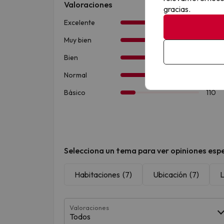
gracias.
Selecciona un tema para ver opiniones espe
Habitaciones
(7)
Ubicación
(7)
L
Valoraciones
Todos