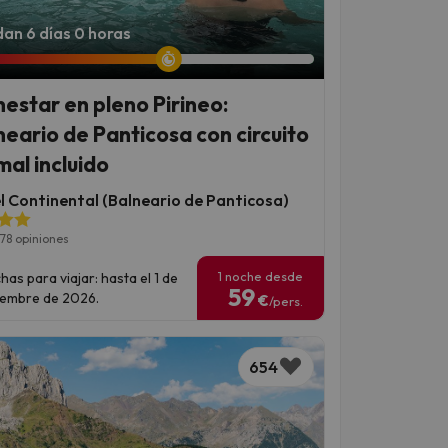
an 6 días 0 horas
nestar en pleno Pirineo:
neario de Panticosa con circuito
mal incluido
l Continental (Balneario de Panticosa)
78 opiniones
1 noche desde
has para viajar: hasta el 1 de
59
iembre de 2026.
€
/pers.
654