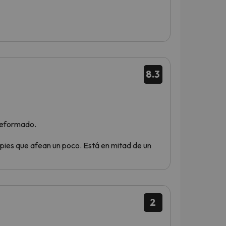
8.3
 reformado.
ies que afean un poco. Está en mitad de un
2