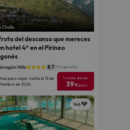
 Chollo
fruta del descanso que mereces
n hotel 4* en el Pirineo
gonés
8.7
Aragón Hills
701 opiniones
1 noche desde
has para viajar: hasta el 13 de
39
tiembre de 2026.
€
/pers.
146