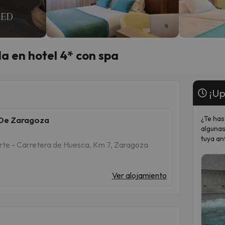
 en hotel 4* con spa
¡Up
¿Te has
 De Zaragoza
algunas
tuya an
rte - Carretera de Huesca, Km 7, Zaragoza
Ver alojamiento