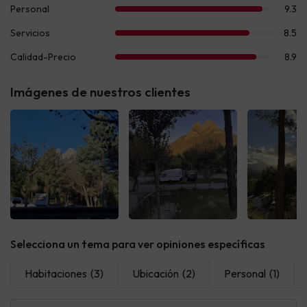
Imágenes de nuestros clientes
Ver todas
Ver todas
Ver t
Selecciona un tema para ver opiniones específicas
Habitaciones
(3)
Ubicación
(2)
Personal
(1)