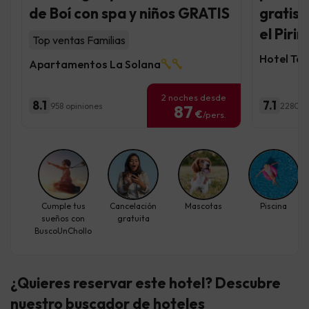
de Boí con spa y niños GRATIS
gratis,
el Piri
Top ventas Familias
Hotel Taü
Apartamentos La Solana
2 noches desde
8.1
7.1
958 opiniones
2280 o
87
€
/pers.
Cumple tus
Cancelación
Mascotas
Piscina
sueños con
gratuita
BuscoUnChollo
¿Quieres reservar este hotel? Descubre
nuestro buscador de hoteles