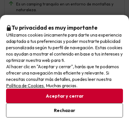
Es un camping tranquilo en un entorno de montañas y
naturaleza.
Tu privacidad es muy importante
Utilizamos cookies únicamente para darte una experiencia
No llegas tarde: llegas al siguiente.
adaptada a tus preferencias y poder mostrarte publicidad
Este chollo ya ha caducado, pero cada día lanzamos
personalizada según tu perfil de navegación. Estas cookies
nuevas oportunidades para viajar mejor y pagar
nos ayudan a mostrar el contenido en base a tus intereses y
optimizar nuestra web para ti.
menos.
Al hacer clic en "Aceptar y cerrar", harás que te podamos
Apúntate y que el próximo no se te escape.
ofrecer una navegación más eficiente y relevante. Si
necesitas consultar más detalles, puedes leer nuestra
Eva
Viajó en pareja
10
Pon tu mejor e-mail
Política de Cookies.
Muchas gracias.
Julio 2024
Aceptar y cerrar
Excelente
Ya estoy suscrito
Rechazar
El paisaje es muy bonito, rodeado de árboles y con vistas
Al suscribirte, confirmas haber leído y estar de acuerdo con la
al Pedraforca
Política de Privacidad
La piscina muy pequeña