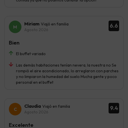
Miriam
Viajó en familia
6.6
Agosto 2026
Bien
El buffet variado
Las demás habitaciones tenían nevera, la nuestra no Se
rompió el aire acondicionado, lo arreglaron con parches
y no limpiaron la humedad del suelo Mucha gente y poco
personal en el buffet
Claudia
Viajó en familia
9.4
Agosto 2026
Excelente