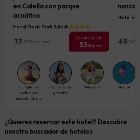
en Calella con parque
nunca f
acuático
Hotel Bo
Hotel Oasis Park Splash
1 noche desde
7.7
6.5
4295 opiniones
3429 
53
€
/pers.
Cumple tus
Cancelación
Mascotas
Piscina
sueños con
gratuita
BuscoUnChollo
¿Quieres reservar este hotel? Descubre
nuestro buscador de hoteles