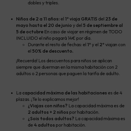
dobles y triples.
Niños de 2 a 11 años:
el
1º viaja GRATIS
del
23 de
mayo hasta el 20 de junio
y del
5 de septiembre al
5 de octubre
En caso de viajar en régimen de TODO
INCLUIDO el niño pagará 14€ por día.
Durante el resto de fechas: el
1º
y el
2º
viajan con
el
50% de descuento.
¡Recuerda! Los descuentos para niños se aplican
siempre que duerman en la misma habitación con 2
adultos o 2 personas que paguen la tarifa de adulto.
La
capacidad máxima de las habitaciones
es de 4
plazas. ¡Te lo explicamos mejor!
¿Viajas con niños?
La capacidad máxima es de
2 adultos + 2 niños
por habitación.
¿Sois todos adultos?
La capacidad máxima es
de
4 adultos
por habitación.