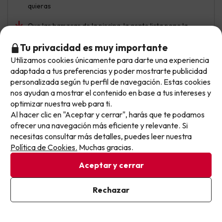
quieras
Que las hamacas de la piscina, la gente lista pone la
toalla y no están, ocupan sitio que otras personas no
pueden usar
Tu privacidad es muy importante
Utilizamos cookies únicamente para darte una experiencia
No llegas tarde: llegas al siguiente.
adaptada a tus preferencias y poder mostrarte publicidad
Este chollo ya ha caducado, pero cada día lanzamos
personalizada según tu perfil de navegación. Estas cookies
Nora
Viajó en familia
8.6
nuevas oportunidades para viajar mejor y pagar
nos ayudan a mostrar el contenido en base a tus intereses y
Julio 2026
optimizar nuestra web para ti.
menos.
Al hacer clic en "Aceptar y cerrar", harás que te podamos
Apúntate y que el próximo no se te escape.
Muy bien
ofrecer una navegación más eficiente y relevante. Si
necesitas consultar más detalles, puedes leer nuestra
Está muy bien ubicado y por calidad precio.
Pon tu mejor e-mail
Política de Cookies.
Muchas gracias.
El agua de la piscina muy caliente y el horario de buffet
Aceptar y cerrar
muy reducido
Ya estoy suscrito
Rechazar
Al suscribirte, confirmas haber leído y estar de acuerdo con la
Mostrar más opiniones
Política de Privacidad