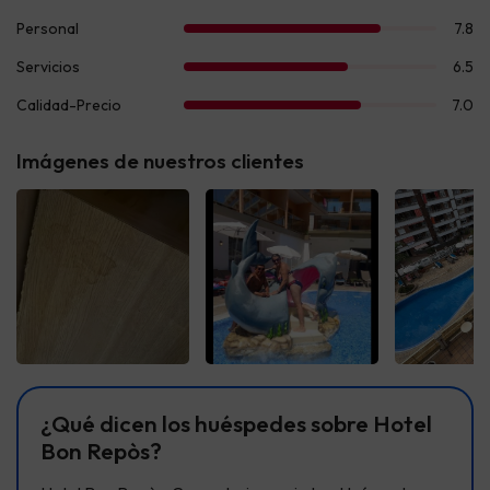
Imágenes de nuestros clientes
Ver todas
Ver todas
Ver t
¿Qué dicen los huéspedes sobre Hotel
Bon Repòs?