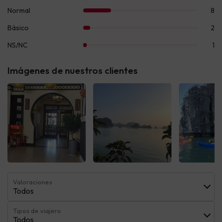
Imágenes de nuestros clientes
Ver todas
Ver todas
Ver t
Valoraciones
Todos
Tipos de viajero
Todos