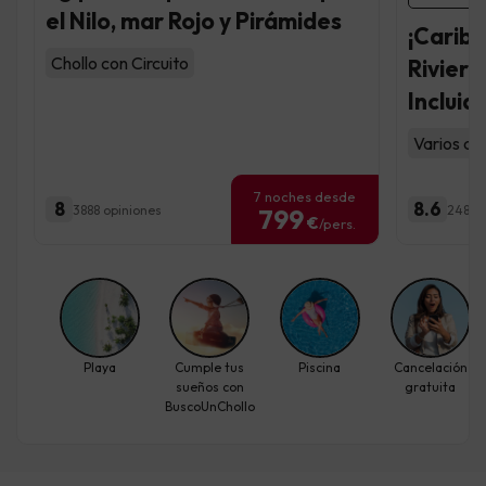
el Nilo, mar Rojo y Pirámides
¡Caribe
Chollo con Circuito
Rivier
Incluid
Varios al
7 noches desde
8
8.6
3888 opiniones
248 o
799
€
/pers.
Playa
Cumple tus
Piscina
Cancelación
sueños con
gratuita
BuscoUnChollo