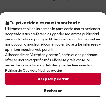
Maria Virginia
Viajó en pareja
8
Tu privacidad es muy importante
Diciembre 2024
Utilizamos cookies únicamente para darte una experiencia
No llegas tarde: llegas al siguiente.
Muy bien
adaptada a tus preferencias y poder mostrarte publicidad
Este chollo ya ha caducado, pero cada día lanzamos
personalizada según tu perfil de navegación. Estas cookies
Es un país precioso y muy seguro. Su gente es muy
nuevas oportunidades para viajar mejor y pagar
nos ayudan a mostrar el contenido en base a tus intereses y
amable. Como el resto de países vecinos es muy barato
optimizar nuestra web para ti.
menos.
el viaje está muy bien organizado para ver lo esencial
Al hacer clic en "Aceptar y cerrar", harás que te podamos
Apúntate y que el próximo no se te escape.
Todos los hoteles están a un km y pico del centro.
ofrecer una navegación más eficiente y relevante. Si
necesitas consultar más detalles, puedes leer nuestra
Por supuesto el caótico tráfico y lo q contamina el aire. El
Pon tu mejor e-mail
Política de Cookies.
Muchas gracias.
hotel de Ho Chi Ming un poco cutre aunque está bien
situado. Podían remitir un poco antes la documentación
Aceptar y cerrar
para planificar mejor el viaje.
Ya estoy suscrito
Rechazar
Al suscribirte, confirmas haber leído y estar de acuerdo con la
Política de Privacidad
Francisco
Viajó en pareja
8.7
Octubre 2024