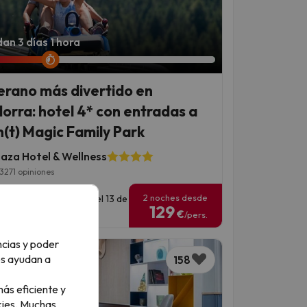
an 3 días 1 hora
verano más divertido en
orra: hotel 4* con entradas a
(t) Magic Family Park
laza Hotel & Wellness
3271 opiniones
2 noches desde
has para viajar: hasta el 13 de
129
tiembre de 2026.
€
/pers.
ncias y poder
os ayudan a
158
ás eficiente y
ies.
Muchas