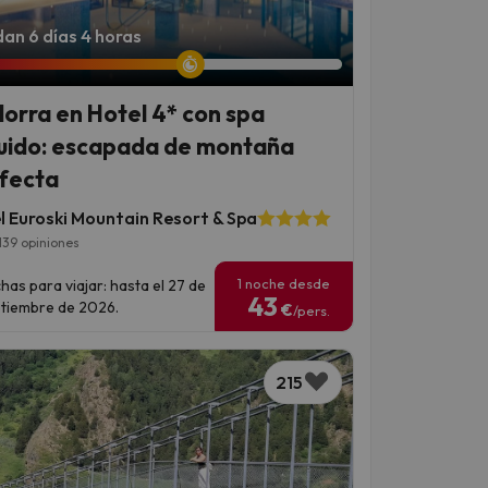
an 6 días 4 horas
orra en Hotel 4* con spa
luido: escapada de montaña
fecta
l Euroski Mountain Resort & Spa
139 opiniones
1 noche desde
has para viajar: hasta el 27 de
43
tiembre de 2026.
€
/pers.
215