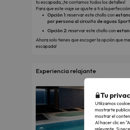
tu escapada, ¡te contamos todos los detalles!
Para que este viaje se ajuste a ti a la perfecció
Opción 1
: reservar este chollo con
estanc
por persona al circuito de aguas Sport
Opción 2
: reservar este chollo con
estanc
Ahora solo tienes que escoger la opción que mejo
escapada!
Experiencia relajante
Tu priva
Utilizamos cookie
mostrarte publici
mostrar el conten
Al hacer clic en 
relevante. Si nec