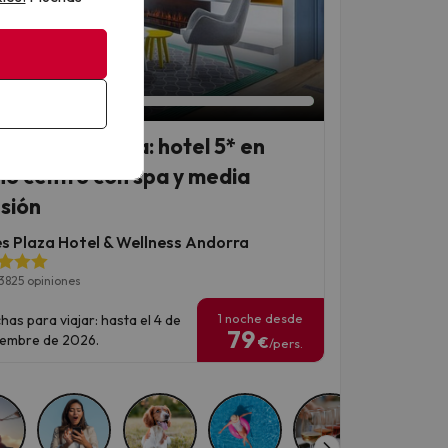
an 3 días 1 hora
orra en familia: hotel 5* en
no centro con spa y media
sión
es Plaza Hotel & Wellness Andorra
3825 opiniones
1 noche desde
has para viajar: hasta el 4 de
79
iembre de 2026.
€
/pers.