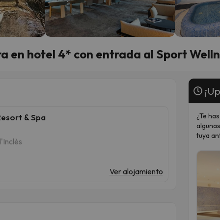
a en hotel 4* con entrada al Sport Well
¡Up
¿Te has
Resort & Spa
algunas
tuya an
'Inclès
Ver alojamiento