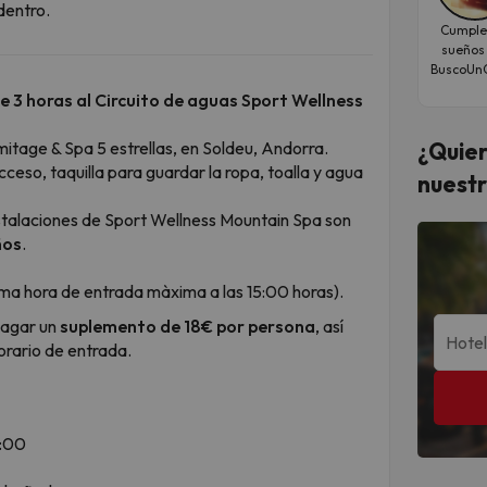
dentro.
Cumple
sueños
BuscoUnC
e 3 horas al Circuito de aguas Sport Wellness
¿Quier
mitage & Spa 5 estrellas, en Soldeu, Andorra.
acceso, taquilla para guardar la ropa, toalla y agua
nuestr
instalaciones de Sport Wellness Mountain Spa son
ños
.
ma hora de entrada màxima a las 15:00 horas).
pagar un
suplemento de 18€ por persona
, así
rario de entrada.
0:00