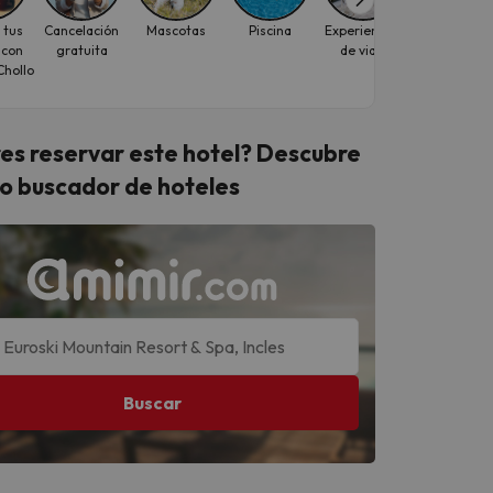
 tus
Cancelación
Mascotas
Piscina
Experiencias
Puente de
 con
gratuita
de viaje
Agosto
hollo
es reservar este hotel? Descubre
o buscador de hoteles
Buscar