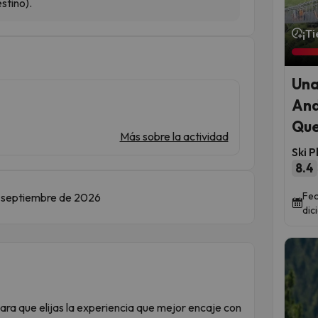
stino).
¡T
Una
And
Que
Más sobre la actividad
Ski P
8.4
Fec
de septiembre de 2026
dic
ara que elijas la experiencia que mejor encaje con