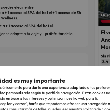
n puedes elegir entre:
ia + 1 acceso al SPA del hotel + 1 acceso de 3h
Qued
 Wellness.
ia + 1 acceso al SPA del hotel
.
El 
r se adapte a tu viaje y… ¡a disfrutar de la
And
Mon
Ski P
8.4
Fec
sep
cidad es muy importante
s únicamente para darte una experiencia adaptada a tus prefere
dad personalizada según tu perfil de navegación. Estas cookies n
ido en base a tus intereses y optimizar nuestra web para ti.
"Aceptar y cerrar", harás que te podamos ofrecer una navegación m
esitas consultar más detalles, puedes leer nuestra
Política de Cook