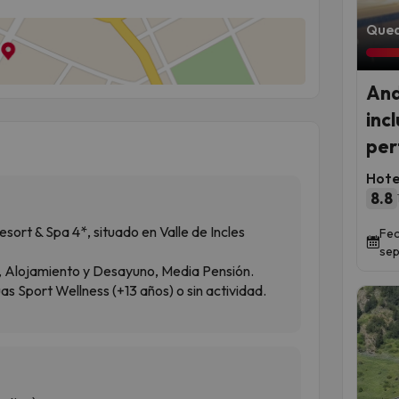
Qued
And
inc
per
Hote
8.8
sort & Spa 4*, situado en Valle de Incles
Fec
sep
, Alojamiento y Desayuno, Media Pensión.
as Sport Wellness (+13 años) o sin actividad.