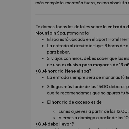
más completa: montaña fuera, calma absoluta 
Te damos todos los detalles sobre la
entrada d
Mountain Spa
, ¡toma nota!
El spa está ubicado en el Sport Hotel Her
La entrada al circuito incluye: 3 horas de 
para beber.
Si viajas con niños, debes saber que las 
de
uso exclusivo para mayores de 13 a
¿Qué horario tiene el spa?
La entrada siempre será de mañanas (últi
Si llegas más tarde de las 15:00 deberás 
que te recomendamos que no apures tu ho
El
horario de acceso
es de:
Lunes a jueves a partir de las 12:00.
Viernes a domingo a partir de las 1
¿Qué debo llevar?