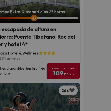
iempo Extra!
Quedan 4 días 23 horas
 escapada de altura en
orra: Puente Tibetano, Roc del
r y hotel 4*
laza Hotel & Wellness
3271 opiniones
2 noches desde
has disponibles: hasta el 1 de
109
iembre.
€
/pers.
268