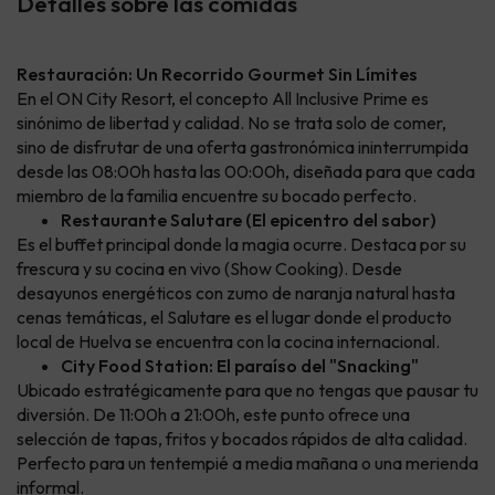
Detalles sobre las comidas
Restauración: Un Recorrido Gourmet Sin Límites
En el ON City Resort, el concepto All Inclusive Prime es
sinónimo de libertad y calidad. No se trata solo de comer,
sino de disfrutar de una oferta gastronómica ininterrumpida
desde las 08:00h hasta las 00:00h, diseñada para que cada
miembro de la familia encuentre su bocado perfecto.
Restaurante Salutare (El epicentro del sabor)
Es el buffet principal donde la magia ocurre. Destaca por su
frescura y su cocina en vivo (Show Cooking). Desde
desayunos energéticos con zumo de naranja natural hasta
cenas temáticas, el Salutare es el lugar donde el producto
local de Huelva se encuentra con la cocina internacional.
City Food Station: El paraíso del "Snacking"
Ubicado estratégicamente para que no tengas que pausar tu
diversión. De 11:00h a 21:00h, este punto ofrece una
selección de tapas, fritos y bocados rápidos de alta calidad.
Perfecto para un tentempié a media mañana o una merienda
informal.