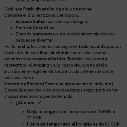
Gabinon Park: diversión de día y de noche
Durante el día
, esta zona cuenta con:
Espacio Splash
con chorros de agua.
Paintball acuático
.
Zona de
hamacas
en la que descansar mientras los
peques se divierten.
Por la
noche
, los clientes con régimen
Todo Incluido
podrán
diusfrutar de
castillos hinchables
para niños y bebés,
además de una
cama elástica
. También hay la
zona
recreativa
, el
jumping
y el
giroscopio
, que no están
incluidos en el régimen de Todo Incluido y tienen un coste
adicional extra.
Horarios y Fechas (Para que aproveches al máximo)
Desde Buscounchollo te recomendamos organizar bien tus
chapuzones para no perderte nada:
¿Cuándo ir?
De julio a agosto el horario es de 10:00h a
21:00h.
Fuera de temporada el horario es de 10:00h