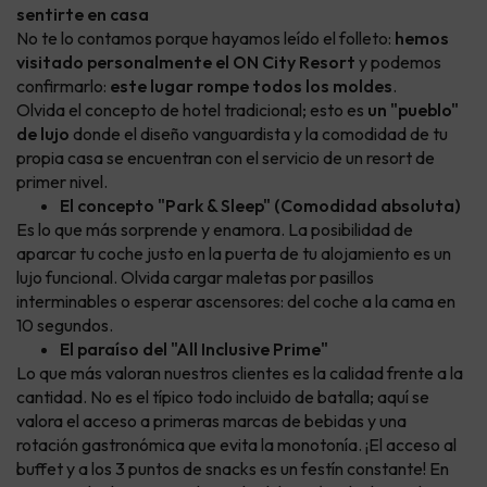
sentirte en casa
No te lo contamos porque hayamos leído el folleto:
hemos
visitado personalmente el ON City Resort
y podemos
confirmarlo:
este lugar rompe todos los moldes
.
Olvida el concepto de hotel tradicional; esto es
un "pueblo"
de lujo
donde el diseño vanguardista y la comodidad de tu
propia casa se encuentran con el servicio de un resort de
primer nivel.
El concepto "Park & Sleep" (Comodidad absoluta)
Es lo que más sorprende y enamora. La posibilidad de
aparcar tu coche justo en la puerta de tu alojamiento es un
lujo funcional. Olvida cargar maletas por pasillos
interminables o esperar ascensores: del coche a la cama en
10 segundos.
El paraíso del "All Inclusive Prime"
Lo que más valoran nuestros clientes es la calidad frente a la
cantidad. No es el típico todo incluido de batalla; aquí se
valora el acceso a primeras marcas de bebidas y una
rotación gastronómica que evita la monotonía. ¡El acceso al
buffet y a los 3 puntos de snacks es un festín constante! En