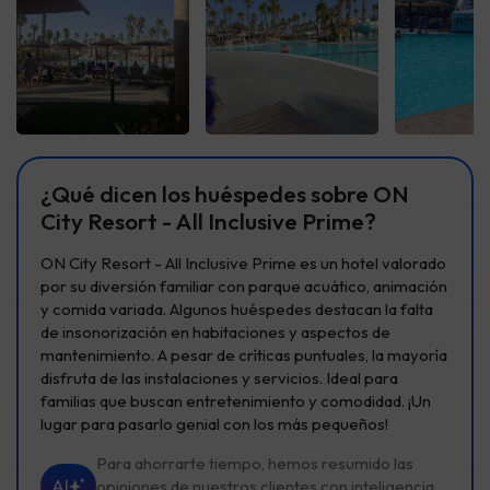
Ver todas
Ver todas
Ver t
¿Qué dicen los huéspedes sobre ON
City Resort - All Inclusive Prime?
ON City Resort - All Inclusive Prime es un hotel valorado
por su diversión familiar con parque acuático, animación
y comida variada. Algunos huéspedes destacan la falta
de insonorización en habitaciones y aspectos de
mantenimiento. A pesar de críticas puntuales, la mayoría
disfruta de las instalaciones y servicios. Ideal para
familias que buscan entretenimiento y comodidad. ¡Un
lugar para pasarlo genial con los más pequeños!
Para ahorrarte tiempo, hemos resumido las
AI
opiniones de nuestros clientes con inteligencia