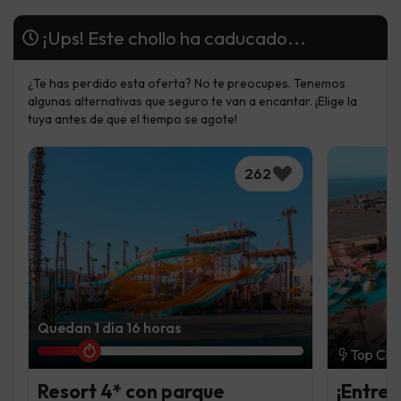
¡Ups! Este chollo ha caducado...
¿Te has perdido esta oferta? No te preocupes. Tenemos
algunas alternativas que seguro te van a encantar. ¡Elige la
tuya antes de que el tiempo se agote!
262
Quedan 1 día 16 horas
Top Cho
Resort 4* con parque
¡Entre 