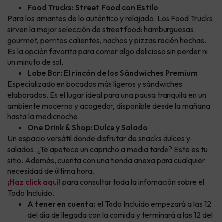
Food Trucks: Street Food con Estilo
Para los amantes de lo auténtico y relajado. Los Food Trucks
sirven la mejor selección de street food: hamburguesas
gourmet, perritos calientes, nachos y pizzas recién hechas.
Es la opción favorita para comer algo delicioso sin perder ni
un minuto de sol.
Lobe Bar: El rincón de los Sándwiches Premium
Especializado en bocados más ligeros y sándwiches
elaborados. Es el lugar ideal para una pausa tranquila en un
ambiente moderno y acogedor, disponible desde la mañana
hasta la medianoche.
One Drink & Shop: Dulce y Salado
Un espacio versátil donde disfrutar de snacks dulces y
salados. ¿Te apetece un capricho a media tarde? Este es tu
sitio. Además, cuenta con una tienda anexa para cualquier
necesidad de última hora.
¡Haz click aquí!
para consultar toda la infomación sobre el
Todo Incluido.
A tener en cuenta:
el Todo Incluido empezará a las 12
del día de llegada con la comida y terminará a las 12 del