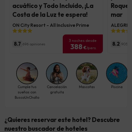
acuático y Todo Incluido, ¡La
Roquet
Costa de la Luz te espera!
mar
ON City Resort - All Inclusive Prime
ALEGRIA 
3 noches desde
8.7
8.2
696 opiniones
9056 
388
€
/pers.
Cumple tus
Cancelación
Mascotas
Piscina
sueños con
gratuita
BuscoUnChollo
¿Quieres reservar este hotel? Descubre
nuestro buscador de hoteles