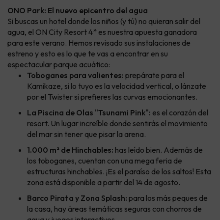
ONO Park: El nuevo epicentro del agua
Si buscas un hotel donde los niños (y tú) no quieran salir del
agua, el ON City Resort 4* es nuestra apuesta ganadora
para este verano. Hemos revisado sus instalaciones de
estreno y esto es lo que te vas a encontrar en su
espectacular parque acuático:
Toboganes para valientes:
prepárate para el
Kamikaze, si lo tuyo es la velocidad vertical, o lánzate
por el Twister si prefieres las curvas emocionantes.
La Piscina de Olas "Tsunami Pink":
es el corazón del
resort. Un lugar increíble donde sentirás el movimiento
del mar sin tener que pisar la arena.
1.000 m² de Hinchables:
has leído bien. Además de
los toboganes, cuentan con una mega feria de
estructuras hinchables. ¡Es el paraíso de los saltos! Esta
zona está disponible a partir del 14 de agosto.
Barco Pirata y Zona Splash:
para los más peques de
la casa, hay áreas temáticas seguras con chorros de
agua y juegos interactivos.