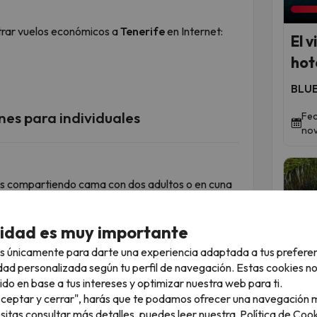
trar vuelos económicos a
Tenerife
en Internet:
El 
hot
BLUE
nes para individuales
Fec
nov
is compartiendo cama con dos adultos o en cuna
 reserva, el descuento se aplica
cidad es muy importante
mpre acompañado por dos adultos o dos
n la habitación.
s únicamente para darte una experiencia adaptada a tus prefere
dad personalizada según tu perfil de navegación. Estas cookies n
Qued
ido en base a tus intereses y optimizar nuestra web para ti.
+21€ por persona y noche aproximadamente.
"Aceptar y cerrar", harás que te podamos ofrecer una navegación m
ceso de reserva.
esitas consultar más detalles, puedes leer nuestra
Política de Cook