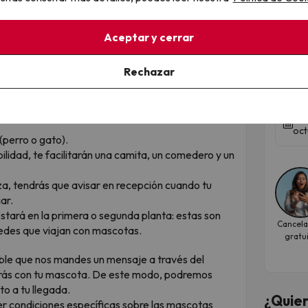
Aceptar y cerrar
¿Un
y h
Rechazar
as siguientes condiciones:
Parq
ta
Fec
oct
(perro o gato).
ilidad, te facilitarán una camita, un comedero y un
eza, tendrás que avisar en recepción cuando tu
ar.
 estará en la primera o segunda planta: estas son
Cancela
spedes que viajan con mascotas.
gratu
dible que nos mandes un mensaje a través del
rás con tu mascota. De este modo, podremos
to a tu llegada.
¿Quier
r condiciones específicas sobre las mascotas