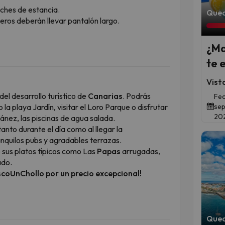
ches de estancia.
Qued
leros deberán llevar pantalón largo.
¿Ma
te 
Vist
del desarrollo turístico de
Canarias
. Podrás
Fec
la playa Jardín, visitar el Loro Parque o disfrutar
sep
20
ánez, las piscinas de agua salada.
anto durante el día como al llegar la
nquilos pubs y agradables terrazas.
 sus platos típicos como
Las
Papas
arrugadas
,
ado
.
scoUnChollo por un precio excepcional!
Qued