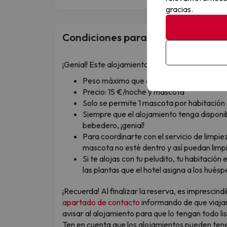
gracias.
Condiciones para mascotas
¡Genial! Este alojamiento admite mascotas con l
Peso máximo que admiten: 15 kgs/masco
Precio: 15 €/noche y mascota
Solo se permite 1 mascota por habitación 
Siempre que el alojamiento tenga disponib
bebedero, ¡genial!
Para coordinarte con el servicio de limpi
mascota no esté dentro y así puedan limpi
Si te alojas con tu peludito, tu habitación
las plantas que el hotel asigna a los hué
¡Recuerda! Al finalizar la reserva, es imprescin
apartado de contacto
informando de que viaja
avisar al alojamiento para que lo tengan todo lis
Ten en cuenta que los alojamientos pueden tene