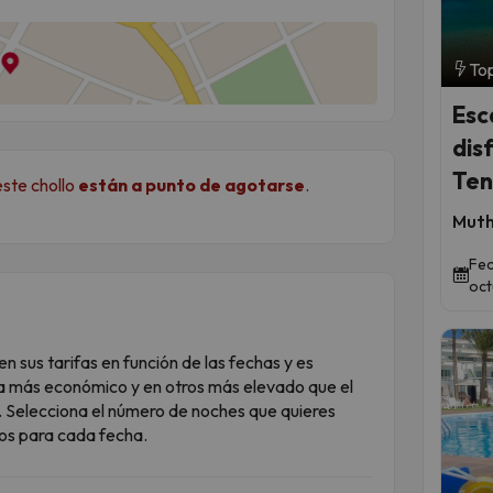
Top
Esc
dis
Ten
este chollo
están a punto de agotarse
.
Muth
Fec
oct
 sus tarifas en función de las fechas y es
ea más económico y en otros más elevado que el
. Selecciona el número de noches que quieres
cios para cada fecha.