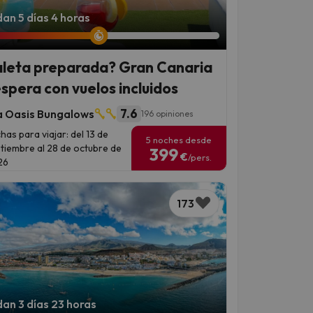
an 5 días 4 horas
leta preparada? Gran Canaria
espera con vuelos incluidos
7.6
a Oasis Bungalows
196 opiniones
has para viajar: del 13 de
5 noches desde
tiembre al 28 de octubre de
399
€
/pers.
26
173
an 3 días 23 horas