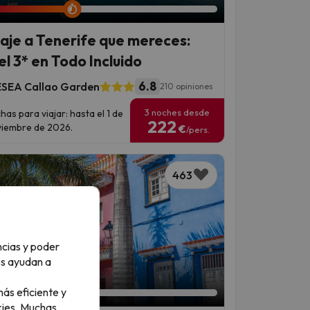
viaje a Tenerife que mereces:
el 3* en Todo Incluido
6.8
SEA Callao Garden
210 opiniones
3 noches desde
has para viajar: hasta el 1 de
222
iembre de 2026.
€
/pers.
463
ncias y poder
os ayudan a
an 1 día 21 horas
ás eficiente y
ies.
Muchas