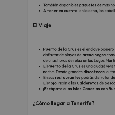
También disponibles paquetes de más no
A tener en cuenta:
en la cena, los cabal
El Viaje
Puerto de la Cruz
es el enclave pionero 
disfrutar de playas de
arena negra
como 
de unas horas de relax en los Lagos Marti
El
Puerto de la Cruz
es una ciudad viva t
noche. Desde grandes
discotecas
a tra
En sus
restaurantes
podrás disfrutar de
El
Mojo
Picón
o las
Calderetas
de pesc
¡Escápate a las Islas Canarias con Bu
¿Cómo llegar a Tenerife?