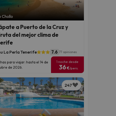
 Chollo
ápate a Puerto de la Cruz y
fruta del mejor clima de
erife
7.6
u La Perla Tenerife
77 opiniones
1 noche desde
has para viajar: hasta el 14 de
36
ubre de 2026.
€
/pers.
247