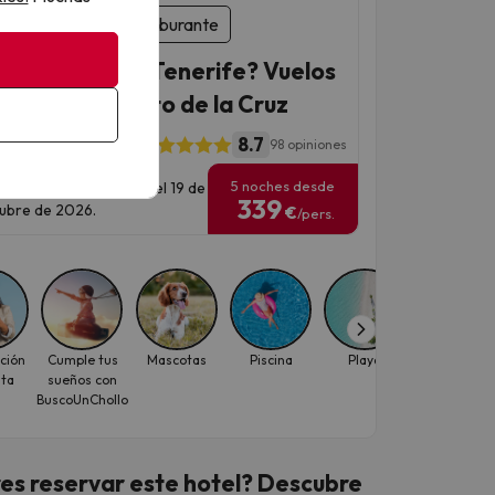
Sin sorpresas por carburante
a escapada a Tenerife? Vuelos
otel 4* en Puerto de la Cruz
8.7
ue Vacacional Edén
98 opiniones
5 noches desde
has para viajar: hasta el 19 de
339
ubre de 2026.
€
/pers.
ción
Cumple tus
Mascotas
Piscina
Playa
Precio
ita
sueños con
carburante
BuscoUnChollo
garantizad
es reservar este hotel? Descubre