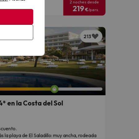
2 noches desde
219
€
/pers.
213
* en la Costa del Sol
escuento.
s la playa de El Saladillo: muy ancha, rodeada