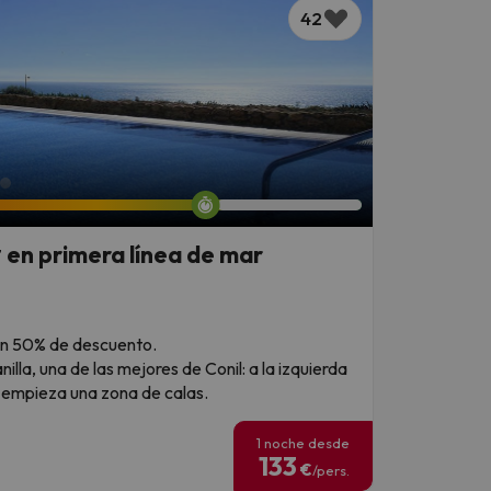
42
* en primera línea de mar
n un 50% de descuento.
illa, una de las mejores de Conil: a la izquierda
a empieza una zona de calas.
1 noche desde
133
€
/pers.