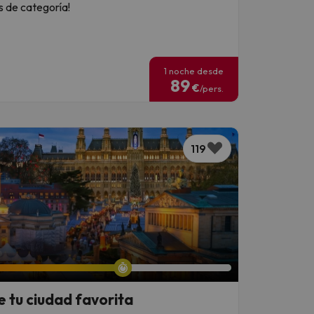
s de categoría!
1 noche desde
89
€
/pers.
119
 tu ciudad favorita