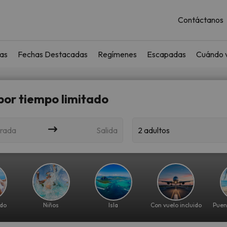
Contáctanos
as
Fechas Destacadas
Regímenes
Escapadas
Cuándo v
 por tiempo limitado
rada
Salida
2 adultos
ido
Niños
Isla
Con vuelo incluido
Puen