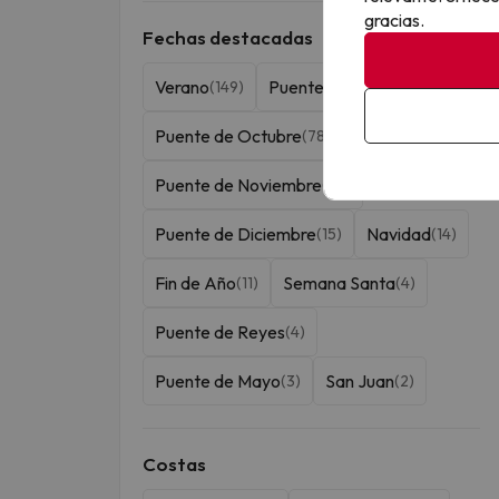
gracias.
Fechas destacadas
Verano
Puente de Agosto
(149)
(121)
Puente de Octubre
(78)
Puente de Noviembre
(55)
Puente de Diciembre
Navidad
(15)
(14)
Fin de Año
Semana Santa
(11)
(4)
Puente de Reyes
(4)
Puente de Mayo
San Juan
(3)
(2)
Costas