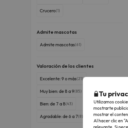
Crucero
(1)
Admite mascotas
Admite mascotas
(61)
Valoración de los clientes
Excelente: 9 o más
(21)
Muy bien: de 8 a 9
(85)
Tu priva
Utilizamos cookie
Bien: de 7 a 8
(43)
mostrarte publici
mostrar el conten
Agradable: de 6 a 7
(8)
Al hacer clic en 
relevante. Si nec