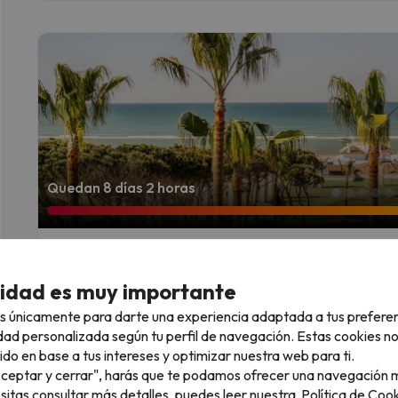
Quedan 8 días 2 horas
Tu hotel 4* en Matalascañas frente al ma
8
Gran Hotel del Coto
1980 opiniones
cidad es muy importante
Matalascañas, Huelva
Pensión completa
Niños de 3
s únicamente para darte una experiencia adaptada a tus prefere
Un acceso privado te lleva directo a
Consejo del experto
dad personalizada según tu perfil de navegación. Estas cookies n
todos los servicios; al otro, la impresionante libertad de 
ido en base a tus intereses y optimizar nuestra web para ti.
Cancelación GRATIS hasta 8 días antes
"Aceptar y cerrar", harás que te podamos ofrecer una navegación m
esitas consultar más detalles, puedes leer nuestra
Política de Cook