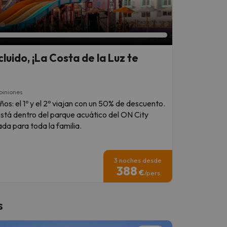
luido, ¡La Costa de la Luz te
piniones
años: el 1º y el 2º viajan con un 50% de descuento.
está dentro del parque acuático del ON City
ada para toda la familia.
3 noches desde
388
€
/pers.
s