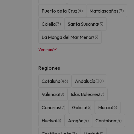
Puerto de la Cruz
Matalascañas
(4)
(3)
Calella
Santa Susanna
(3)
(3)
La Manga del Mar Menor
(3)
Ver más
Granada
Cádiz
Budapest
(3)
(2)
(2)
Torremolinos
Islantilla
(2)
(2)
Regiones
Cabo de Gata
Blanes
(2)
(2)
Cataluña
Andalucía
(46)
(30)
Benidorm
Malgrat de Mar
(2)
(2)
Valencia
Islas Baleares
(8)
(7)
Conil de la Frontera
Estepona
(1)
(1)
Canarias
Galicia
Murcia
(7)
(6)
(6)
Bruselas
Sanxenxo
(1)
(1)
Huelva
Aragón
Cantabria
(5)
(4)
(4)
Mengíbar
Cala Millor
(1)
(1)
Castilla y León
Madrid
(3)
(3)