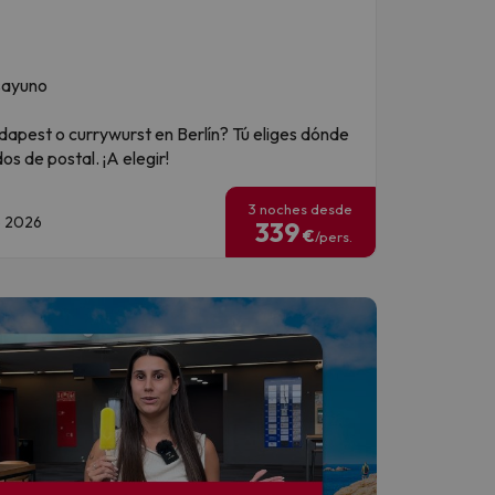
sayuno
udapest o currywurst en Berlín? Tú eliges dónde
os de postal. ¡A elegir!
3 noches desde
de 2026
339
€
/pers.