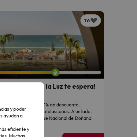
76
r: ¡la Costa de la Luz te espera!
 a 11 años: tienen un 50% de descuento.
ncias y poder
 la arena dorada de Matalascañas. A un lado,
os ayudan a
la playa virgen del Parque Nacional de Doñana.
ás eficiente y
ies.
Muchas