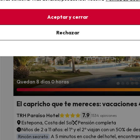
Fechas para viajar: hasta el 5 de septiembre de 2026.
Aceptar y cerrar
Rechazar
Quedan 8 días 0 horas
El capricho que te mereces: vacaciones 4
7.9
TRH Paraíso Hotel
1534 opiniones
Estepona, Costa del Sol
Pensión completa
Niños de 2 a 11 años: el 1º y el 2º viajan con un 50% de d
A 5 minutos en coche del hotel, encontrará
Rincón secreto