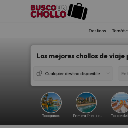
Destinos
Temátic
Los mejores chollos de viaje
Cualquier destino disponible
Ent
Toboganes
Primera línea de
Todo inclu
playa