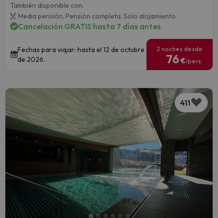
También disponible con:
Media pensión,
Pensión completa,
Solo alojamiento
Cancelación GRATIS hasta 7 días antes
2 noches desde
Fechas para viajar: hasta el 12 de octubre
76
de 2026.
€
/pers.
411