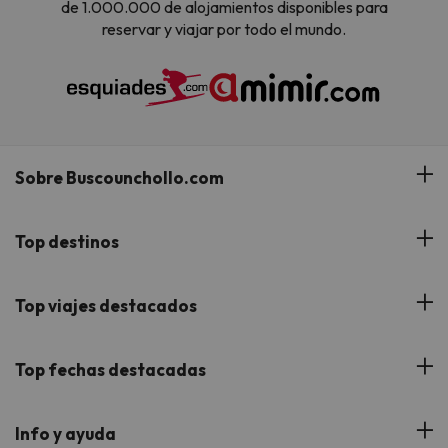
de 1.000.000 de alojamientos disponibles para
reservar y viajar por todo el mundo.
Sobre Buscounchollo.com
¿Quiénes somos?
Top destinos
Tarjeta Regalo
Hoteles Andalucía
Top viajes destacados
Buscounchollo en los medios
Hoteles Andorra
Blog
Viajes con Niños
Top fechas destacadas
Hoteles Cataluña
Web Corporativa
Viajes de Ciudad
Hoteles Portugal
Verano
Info y ayuda
Proveedores
Viajes de Novios