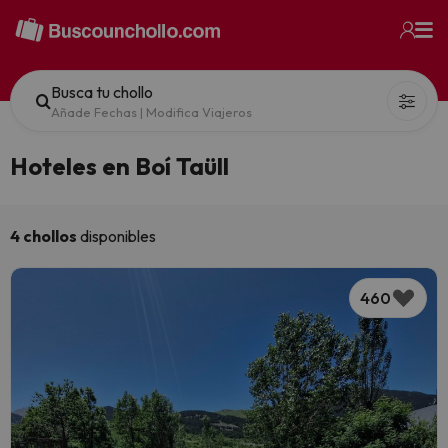
Busca tu chollo
Añade Fechas
|
Modifica Viajeros
Hoteles en Boí Taüll
4 chollos
disponibles
460