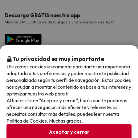
Hoteles Valencia
Puente de Agosto
Opiniones de nuestros clientes
Viajes con mascotas
Contáctanos
Descarga GRATIS nuestra app
Hoteles Galicia
Vacaciones en Agosto
Más de 3 MILLONES de descargas y una valoración de 4,7/5.
Viajes para grupos
Chollos con Todo Incluido
Preguntas frecuentes
Hoteles en Islas
Vacaciones en Septiembre
Chollos en la playa
Hoteles Salou
Vacaciones en Octubre
Chollos con Vuelo Incluido
Vacaciones en Noviembre
Tu privacidad es muy importante
Hoteles con toboganes
Utilizamos cookies únicamente para darte una experiencia
adaptada a tus preferencias y poder mostrarte publicidad
Selección de la Newsletter
personalizada según tu perfil de navegación. Estas cookies
nos ayudan a mostrar el contenido en base a tus intereses y
Métodos de pago disponibles
Los favoritos de nuestros clientes
optimizar nuestra web para ti.
Al hacer clic en "Aceptar y cerrar", harás que te podamos
ofrecer una navegación más eficiente y relevante. Si
necesitas consultar más detalles, puedes leer nuestra
Política de Cookies.
Muchas gracias.
Condiciones generales
Privacidad datos
Aceptar y cerrar