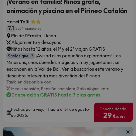
¡Verano en familia! Niños gratis,
animación y piscina en el Pirineo Catalán
Hotel Taüll
7.1
2274 opiniones
Pla de l'Ermita, Lleida
Alojamiento y desayuno
Niños hasta 12 años: el 1º y el 2º viajan GRATIS
¡Avisad a los pequeños exploradores! Los
Sabías que...?
Minairons, unos duendes mágicos y muy juguetones, se
esconden en la Vall de Boí. Ven a buscarlos este verano y
descubre la leyenda más divertida del Pirineo.
También disponible con:
Media pensión,
Pensión completa,
Solo alojamiento
Cancelación GRATIS hasta 7 días antes
1 noche desde
Fechas para viajar: hasta el 31 de agosto
29
de 2026.
€
/pers.