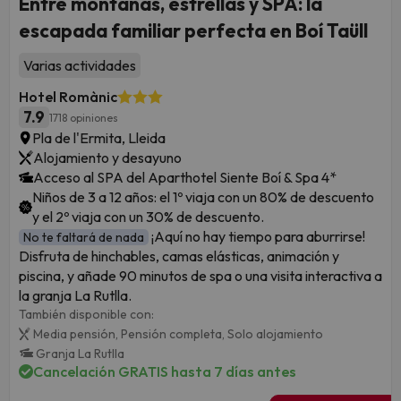
Entre montañas, estrellas y SPA: la
escapada familiar perfecta en Boí Taüll
Varias actividades
Hotel Romànic
7.9
1718 opiniones
Pla de l'Ermita, Lleida
Alojamiento y desayuno
Acceso al SPA del Aparthotel Siente Boí & Spa 4*
Niños de 3 a 12 años: el 1º viaja con un 80% de descuento
y el 2º viaja con un 30% de descuento.
¡Aquí no hay tiempo para aburrirse!
No te faltará de nada
Disfruta de hinchables, camas elásticas, animación y
piscina, y añade 90 minutos de spa o una visita interactiva a
la granja La Rutlla.
También disponible con:
Media pensión,
Pensión completa,
Solo alojamiento
Granja La Rutlla
Cancelación GRATIS hasta 7 días antes