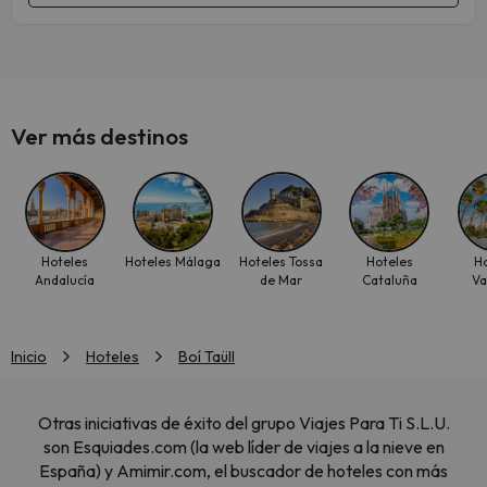
Ver más destinos
Hoteles
Hoteles Málaga
Hoteles Tossa
Hoteles
H
Andalucía
de Mar
Cataluña
Va
Inicio
Hoteles
Boí Taüll
Otras iniciativas de éxito del grupo Viajes Para Ti S.L.U.
son Esquiades.com (la web líder de viajes a la nieve en
España) y Amimir.com, el buscador de hoteles con más