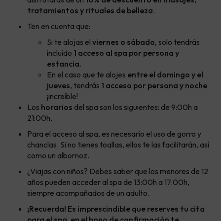
tratamientos y rituales de belleza
.
Ten en cuenta que:
Si te alojas el
viernes o sábado
, solo tendrás
incluido
1 acceso al spa por persona y
estancia
.
En el caso que te alojes
entre el domingo y el
jueves
, tendrás
1 acceso por persona y noche
¡increíble!
Los
horarios
del spa son los siguientes: de 9:00h a
21:00h.
Para el acceso al spa, es necesario el uso de gorro y
chanclas. Si no tienes toallas, ellos te las facilitarán, así
como un albornoz.
¿Viajas con niños? Debes saber que los menores de 12
años pueden acceder al spa de 13:00h a 17:00h,
siempre acompañados de un adulto.
¡Recuerda! Es imprescindible que reserves tu cita
para el spa, en el bono de confirmación te