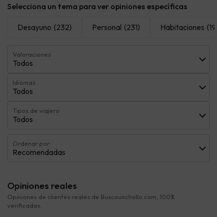
Selecciona un tema para ver opiniones específicas
Desayuno
(232)
Personal
(231)
Habitaciones
(19
Valoraciones
Todos
Idiomas
Todos
Tipos de viajero
Todos
Ordenar por:
Recomendadas
Opiniones reales
Opiniones de clientes reales de Buscounchollo.com, 100%
verificadas.