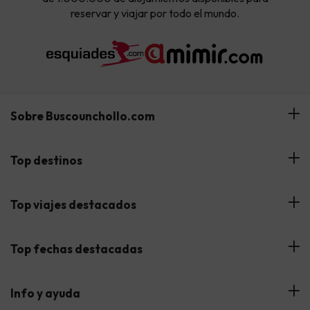
reservar y viajar por todo el mundo.
Sobre Buscounchollo.com
¿Quiénes somos?
Top destinos
Tarjeta Regalo
Hoteles Andalucía
Top viajes destacados
Buscounchollo en los medios
Hoteles Andorra
Blog
Viajes con Niños
Top fechas destacadas
Hoteles Cataluña
Web Corporativa
Viajes de Ciudad
Hoteles Portugal
Verano
Info y ayuda
Proveedores
Viajes de Novios