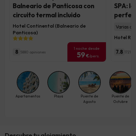
Balneario de Panticosa con
SPA: la
circuito termal incluido
perfect
Hotel Continental (Balneario de
Varias ac
Panticosa)
Hotel Ro
1 noche desde
8
7.8
5880 opiniones
1721 o
59
€
/pers.
Apartamentos
Playa
Puente de
Puente de
Agosto
Octubre
Descubre tu alojamiento