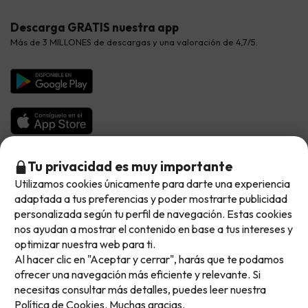
Hoteles Valencia
Puente de Agosto
Opiniones de nuestros clientes
Viajes con mascotas
Contáctanos
Descarga GRATIS nuestra app
Hoteles Galicia
Vacaciones en Agosto
Más de 3 MILLONES de descargas y una valoración de 4,7/5.
Viajes para grupos
Chollos con Todo Incluido
Preguntas frecuentes
Hoteles en Islas
Vacaciones en Septiembre
Chollos en la playa
Hoteles Salou
Vacaciones en Octubre
Chollos con Vuelo Incluido
Vacaciones en Noviembre
Hoteles con toboganes
Selección de la Newsletter
Tu privacidad es muy importante
Utilizamos cookies únicamente para darte una experiencia
No llegas tarde: llegas al siguiente.
Métodos de pago disponibles
Los favoritos de nuestros clientes
adaptada a tus preferencias y poder mostrarte publicidad
Este chollo ya ha caducado, pero cada día lanzamos
personalizada según tu perfil de navegación. Estas cookies
nuevas oportunidades para viajar mejor y pagar
nos ayudan a mostrar el contenido en base a tus intereses y
optimizar nuestra web para ti.
menos.
Al hacer clic en "Aceptar y cerrar", harás que te podamos
Apúntate y que el próximo no se te escape.
Condiciones generales
ofrecer una navegación más eficiente y relevante. Si
Privacidad datos
necesitas consultar más detalles, puedes leer nuestra
Pon tu mejor e-mail
Política de cookies
Política de Cookies.
Muchas gracias.