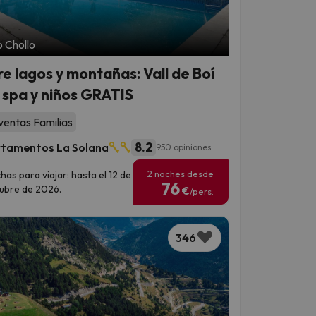
 Chollo
re lagos y montañas: Vall de Boí
 spa y niños GRATIS
ventas Familias
8.2
tamentos La Solana
950 opiniones
2 noches desde
has para viajar: hasta el 12 de
76
ubre de 2026.
€
/pers.
346