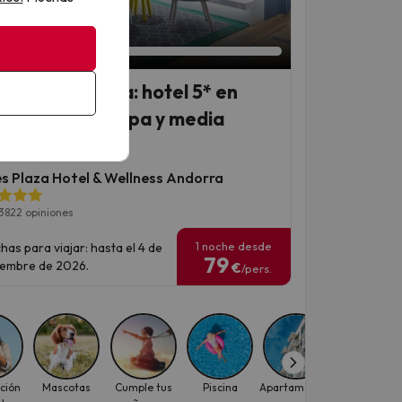
an 3 días 23 horas
orra en familia: hotel 5* en
no centro con spa y media
sión
es Plaza Hotel & Wellness Andorra
3822 opiniones
1 noche desde
has para viajar: hasta el 4 de
79
iembre de 2026.
€
/pers.
ción
Mascotas
Cumple tus
Piscina
Apartamentos
Experiencia