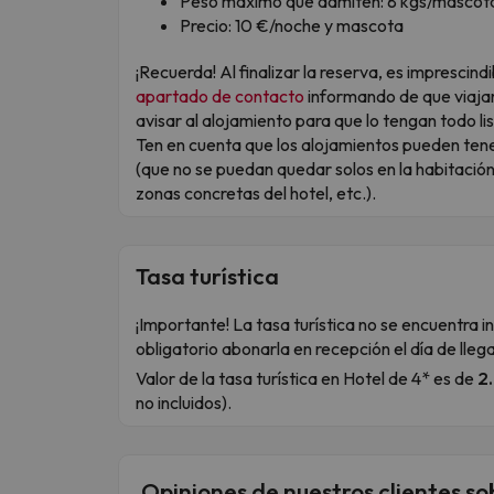
Peso máximo que admiten: 8 kgs/mascot
Precio: 10 €/noche y mascota
¡Recuerda! Al finalizar la reserva, es imprescin
apartado de contacto
informando de que viaja
avisar al alojamiento para que lo tengan todo lis
Ten en cuenta que los alojamientos pueden tene
(que no se puedan quedar solos en la habitaci
zonas concretas del hotel, etc.).
Tasa turística
¡Importante! La tasa turística no se encuentra inc
obligatorio abonarla en recepción el día de lle
Valor de la tasa turística en Hotel de 4* es de
2
no incluidos).
Opiniones de nuestros clientes so