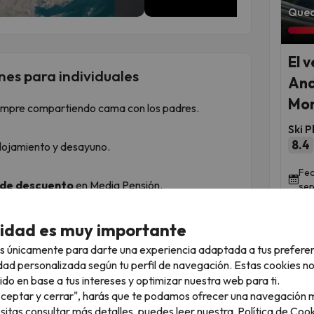
Qued
El 
nes para individuales
And
Mon
empre compartiendo cama con los padres.
Ski P
8.4
lojamiento y desayuno.
Fec
 de descuento
en Media Pensión.
sep
 habitación doble, el niño dormirá en una cama
cidad es muy importante
esita más espacio, recomendamos reservar una
s únicamente para darte una experiencia adaptada a tus prefere
, donde las camas son estándar.
dad personalizada según tu perfil de navegación. Estas cookies n
an siempre que duerman en la misma habitación
ido en base a tus intereses y optimizar nuestra web para ti.
a de adulto.
"Aceptar y cerrar", harás que te podamos ofrecer una navegación m
esitas consultar más detalles, puedes leer nuestra
Política de Cook