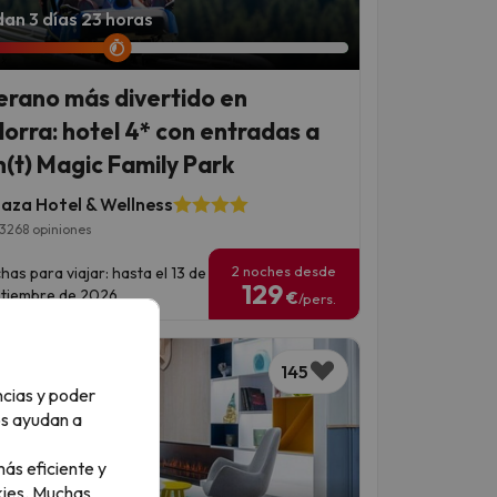
an 3 días 23 horas
verano más divertido en
orra: hotel 4* con entradas a
(t) Magic Family Park
laza Hotel & Wellness
3268 opiniones
2 noches desde
has para viajar: hasta el 13 de
129
tiembre de 2026.
€
/pers.
145
ncias y poder
os ayudan a
ás eficiente y
ies.
Muchas