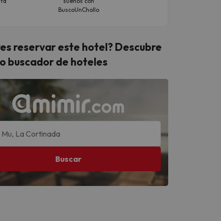
ita
sueños con
de viaje
BuscoUnChollo
es reservar este hotel? Descubre
o buscador de hoteles
Buscar