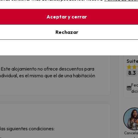
ones
es de 3 plazas, alojadas en una habitación
Qued
Aceptar y cerrar
máxima es de
2 adultos + 1 niño o bebé
por
And
o la ocupación máxima es de 2
adultos
por
Rechazar
ple
a en la misma habitación, ya sea adulto, niño o
pen
Suit
Este alojamiento no ofrece descuentos para
8.3
individual, es el mismo que el de una habitación
Fec
dic
as siguientes condiciones:
Cancela