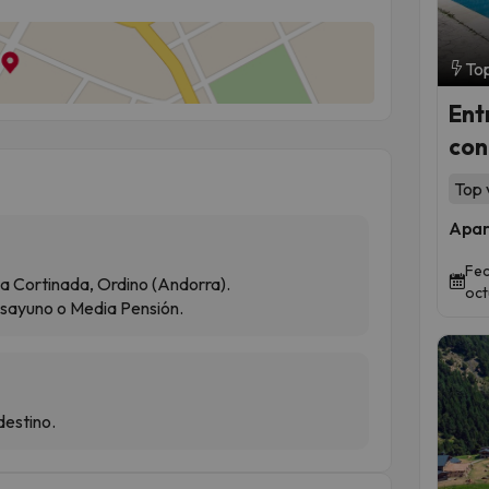
Top
Ent
con
Top 
Apar
Fec
La Cortinada, Ordino (Andorra).
oct
esayuno o Media Pensión.
destino.