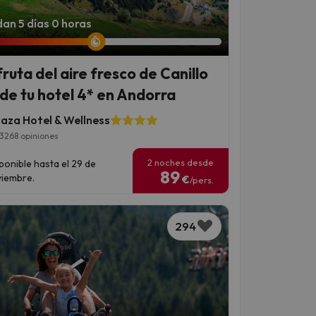
an 5 días 0 horas
fruta del aire fresco de Canillo
de tu hotel 4* en Andorra
laza Hotel & Wellness
3268 opiniones
2 noches desde
ponible hasta el 29 de
89
iembre.
€
/pers.
▶
▶
294