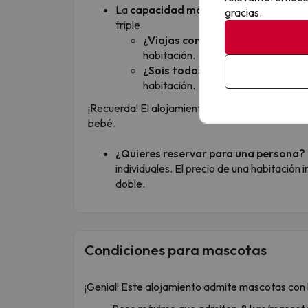
La
capacidad máxima de las habitaci
gracias.
triple.
¿Viajas con niños?
La capacidad 
habitación.
¿Sois todos adultos?
En este cas
habitación.
¡Recuerda! El alojamiento no admite una 4ª plaz
bebé.
¿Quieres reservar para una persona?
individuales. El precio de una habitación 
doble.
Condiciones para mascotas
¡Genial! Este alojamiento admite mascotas con l