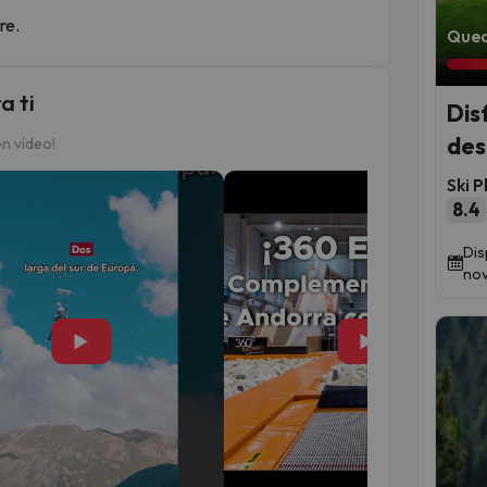
re.
Qued
a ti
Dis
des
n vídeo!
Ski P
8.4
Dis
nov
▶
▶