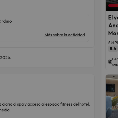
El 
Ordino
And
Mon
Más sobre la actividad
Ski P
8.4
e 2026.
Fec
sep
 diaria al spa y acceso al espacio fitness del hotel.
media.