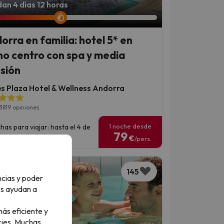
an 4 días 12 horas
orra en familia: hotel 5* en
no centro con spa y media
sión
es Plaza Hotel & Wellness Andorra
3819 opiniones
1 noche desde
has para viajar: hasta el 4 de
79
iembre de 2026.
€
/pers.
145
ncias y poder
os ayudan a
ás eficiente y
ies.
Muchas