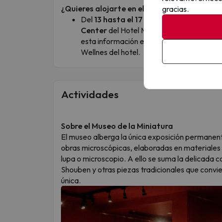
¿Quieres alojarte en el Hotel Mercure en ab
gracias.
Del
13 hasta el 17 de abril de 2026
(ambo
Center
del Hotel Mercure estará
cerrad
esta información en cuenta ya que, durant
Wellnes del hotel.
Actividades
Sobre el Museo de la Miniatura
El museo alberga la única exposición permanent
obras microscópicas, elaboradas en materiales 
lupa o microscopio. A ello se suma la delicada co
Shouben y otras piezas tradicionales que convie
única.