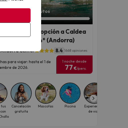
an 23 horas 19 minutos
os GRATIS con opción a Caldea
hotel céntrico 4* (Andorra)
8.4
 Andorra Center
1668 opiniones
1 noche desde
has para viajar: hasta el 1 de
77
iembre de 2026.
€
/pers.
 tus
Cancelación
Mascotas
Piscina
Experiencias
Caldea
 con
gratuita
de viaje
hollo