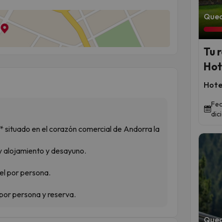
Qued
Tu 
Hot
Hote
Fec
dic
 situado en el corazón comercial de Andorra la
y alojamiento y desayuno.
tel por persona.
 por persona y reserva.
Qued