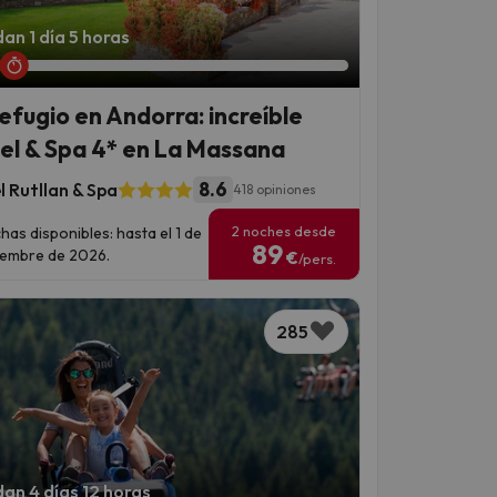
an 1 día 5 horas
refugio en Andorra: increíble
el & Spa 4* en La Massana
8.6
l Rutllan & Spa
418 opiniones
2 noches desde
has disponibles: hasta el 1 de
89
iembre de 2026.
€
/pers.
285
an 4 días 12 horas