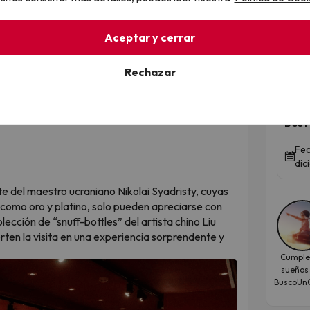
ril de 2026? Toma nota.
Qued
s días incluidos) la zona
Wellnes Spa y Fitness
Aceptar y cerrar
a
por parada técnica y limpieza de la misma. Ten
e esas fechas, no pdorás disfrutar de su zona
Rechazar
Niñ
en 
Best
Fec
dic
e del maestro ucraniano Nikolai Syadristy, cuyas
como oro y platino, solo pueden apreciarse con
lección de “snuff-bottles” del artista chino Liu
rten la visita en una experiencia sorprendente y
Cumple
sueños
BuscoUnC