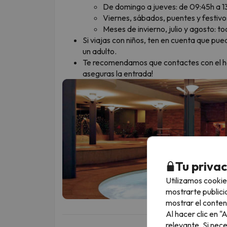
De domingo a jueves: de 09:45h a 13
Viernes, sábados, puentes y festivos
Meses de invierno, julio y agosto: to
Si viajas con niños, ten en cuenta que 
un adulto.
Te recomendamos que contactes con el hot
aseguras la entrada!
Tu priva
Utilizamos cookie
mostrarte publici
mostrar el conten
Al hacer clic en 
relevante. Si nec