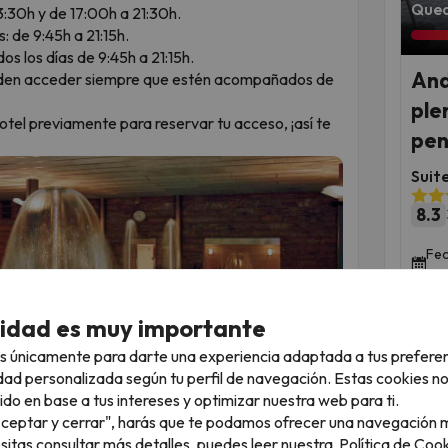
Qued
:30h y de 17:00h a 21:30h.
: de 9:45h a 21:15h.
dos los días de 9:45h a 21:15h.
And
pueden acceder siempre que estén acompañados de
ple
el previamente para reservar tu acceso, ¡así te
pen
Suit
8.3
Fec
dic
cidad es muy importante
s únicamente para darte una experiencia adaptada a tus prefere
dad personalizada según tu perfil de navegación. Estas cookies n
ido en base a tus intereses y optimizar nuestra web para ti.
"Aceptar y cerrar", harás que te podamos ofrecer una navegación m
esitas consultar más detalles, puedes leer nuestra
Política de Cook