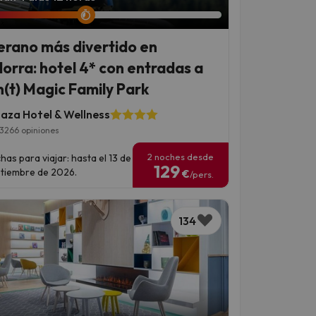
verano más divertido en
orra: hotel 4* con entradas a
(t) Magic Family Park
laza Hotel & Wellness
3266 opiniones
2 noches desde
has para viajar: hasta el 13 de
129
tiembre de 2026.
€
/pers.
134