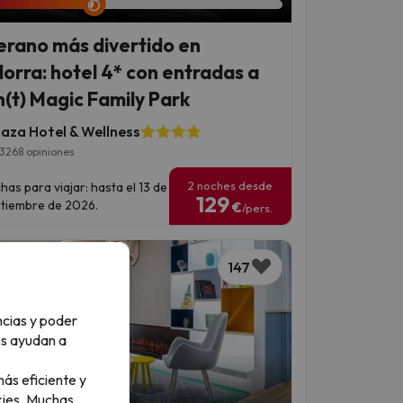
verano más divertido en
orra: hotel 4* con entradas a
(t) Magic Family Park
laza Hotel & Wellness
3268 opiniones
2 noches desde
has para viajar: hasta el 13 de
129
tiembre de 2026.
€
/pers.
147
ncias y poder
os ayudan a
ás eficiente y
an 3 días 22 horas
ies.
Muchas