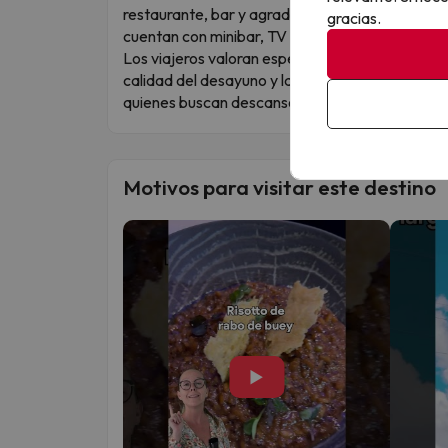
restaurante, bar y agradables espacios comune
gracias.
cuentan con minibar, TV y baño privado para ga
Los viajeros valoran especialmente la amabilidad
calidad del desayuno y la gastronomía del hote
quienes buscan descanso en la montaña.
Motivos para visitar este destino
▶