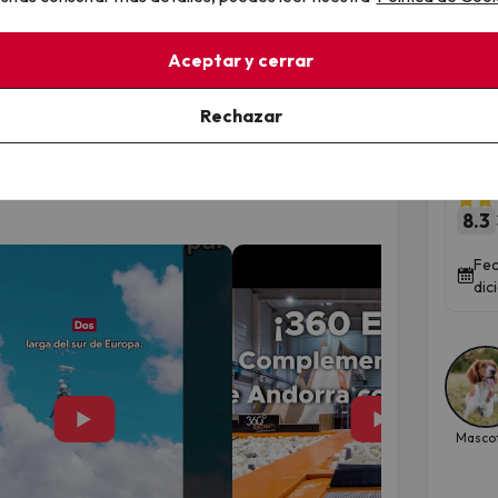
s. Las habitaciones,
cómodas y funcionales
,
rantizar una estancia confortable.
Aceptar y cerrar
 del personal, la tranquilidad del entorno y la
And
l, creando una experiencia muy apreciada por
ple
Rechazar
pen
Suit
8.3
Fec
dic
▶
▶
Masco