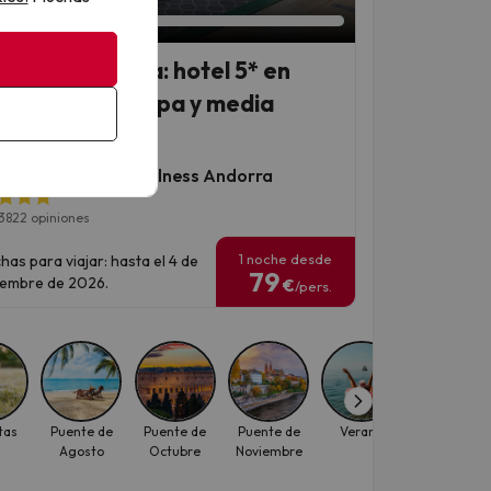
orra en familia: hotel 5* en
no centro con spa y media
sión
es Plaza Hotel & Wellness Andorra
3822 opiniones
1 noche desde
has para viajar: hasta el 4 de
79
iembre de 2026.
€
/pers.
▶
▶
tas
Puente de
Puente de
Puente de
Verano
Vacaciones
Agosto
Octubre
Noviembre
Internaciona