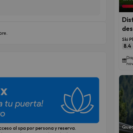
Dis
des
bre.
Ski P
8.4
Dis
nov
Qued
acceso al spa por persona y reserva
.