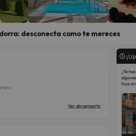
ndorra: desconecta como te mereces
¡Up
¿Te has
algunas
tuya an
Ordino
Ver alojamiento