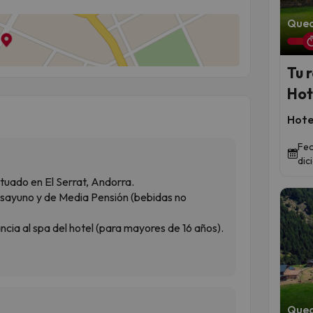
Qued
Tu 
Hot
Hote
Fec
dic
tuado en El Serrat, Andorra.
esayuno y de Media Pensión (bebidas no
cia al spa del hotel (para mayores de 16 años).
Qued