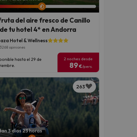
fruta del aire fresco de Canillo
de tu hotel 4* en Andorra
laza Hotel & Wellness
3268 opiniones
2 noches desde
ponible hasta el 29 de
89
iembre.
€
/pers.
263
an 3 días 23 horas