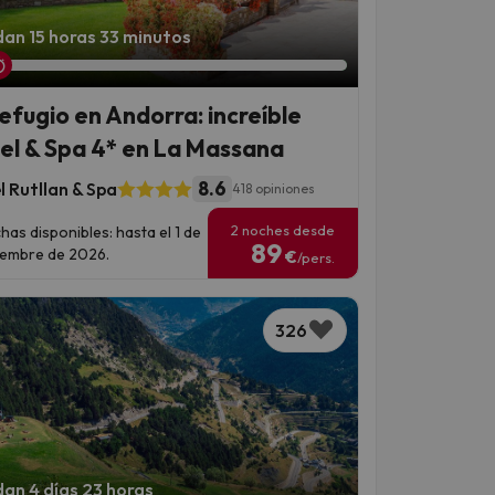
an 15 horas 33 minutos
refugio en Andorra: increíble
el & Spa 4* en La Massana
8.6
l Rutllan & Spa
418 opiniones
2 noches desde
has disponibles: hasta el 1 de
89
iembre de 2026.
€
/pers.
326
an 4 días 23 horas