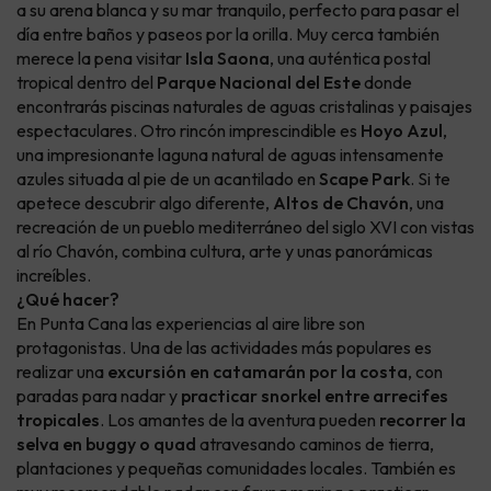
a su arena blanca y su mar tranquilo, perfecto para pasar el
día entre baños y paseos por la orilla. Muy cerca también
merece la pena visitar
Isla Saona
, una auténtica postal
tropical dentro del
Parque Nacional del Este
donde
encontrarás piscinas naturales de aguas cristalinas y paisajes
espectaculares. Otro rincón imprescindible es
Hoyo Azul
,
una impresionante laguna natural de aguas intensamente
azules situada al pie de un acantilado en
Scape Park
. Si te
apetece descubrir algo diferente,
Altos de Chavón
, una
recreación de un pueblo mediterráneo del siglo XVI con vistas
al río Chavón, combina cultura, arte y unas panorámicas
increíbles.
¿Qué hacer?
En Punta Cana las experiencias al aire libre son
protagonistas. Una de las actividades más populares es
realizar una
excursión en catamarán por la costa
, con
paradas para nadar y
practicar snorkel entre arrecifes
tropicales
. Los amantes de la aventura pueden
recorrer la
selva en buggy o quad
atravesando caminos de tierra,
plantaciones y pequeñas comunidades locales. También es