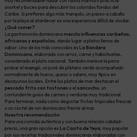
muy recomendable nadar con fauna marina o practicar
snorkel y buceo para descubrir los coloridos fondos del
Caribe. Si prefieres algo más tranquilo, un paseo a caballo
por la playa al atardecer es una experiencia difícil de olvidar.
¿Qué comer?
La gastronomía dominicana
mezcla influencias caribeñas,
africanas y españolas
, dando lugar a platos llenos de
sabor. Uno de los más conocidos es
La Bandera
Dominicana
, elaborado con arroz, carne y habichuelas,
considerado el plato nacional. También merece la pena
probar el
mangú
, un puré de plátano verde acompañado
normalmente de huevo, queso o salami, muy típico en
desayunos locales. Entre los platos de mar destacan el
pescado frito con tostones
o el
sancocho
, un
contundente guiso de carnes y verduras muy tradicional.
Para terminar, nada como degustar frutas tropicales frescas
o un cóctel de ron dominicano frente al mar.
Nuestra recomendación
Para una comida auténtica y con buena relación calidad-
precio, una gran opción es
La Casita de Yeya
, muy popular
por sus recetas tradicionales dominicanas elaboradas con