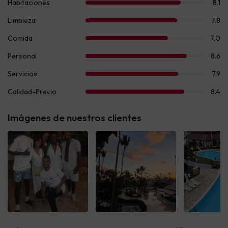
Imágenes de nuestros clientes
Ver todas
Ver todas
Ver t