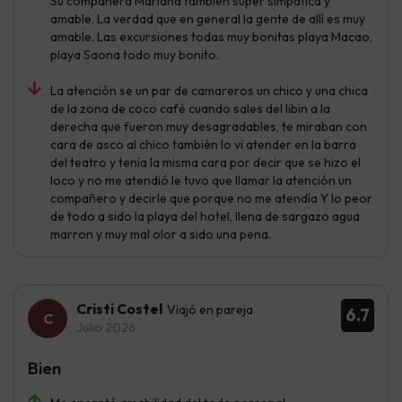
Su compañera Mariana también super simpática y
amable. La verdad que en general la gente de allí es muy
amable. Las excursiones todas muy bonitas playa Macao,
playa Saona todo muy bonito.
La atención se un par de camareros un chico y una chica
de la zona de coco café cuando sales del libin a la
derecha que fueron muy desagradables, te miraban con
cara de asco al chico también lo vi atender en la barra
del teatro y tenía la misma cara por decir que se hizo el
loco y no me atendió le tuvo que llamar la atención un
compañero y decirle que porque no me atendía Y lo peor
de todo a sido la playa del hotel, llena de sargazo agua
marron y muy mal olor a sido una pena.
Cristi Costel
Viajó en pareja
6.7
Julio 2026
Bien