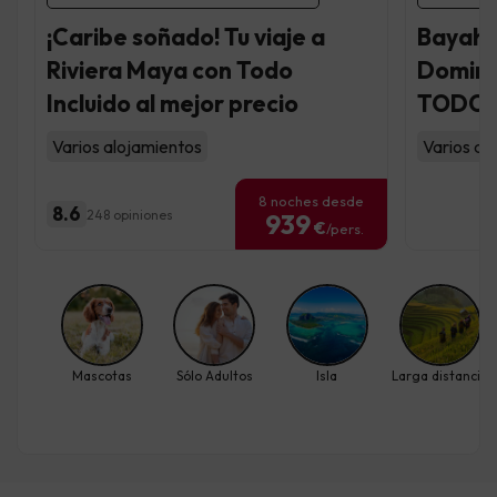
¡Caribe soñado! Tu viaje a
Bayahib
Riviera Maya con Todo
Dominic
Incluido al mejor precio
TODO 
Varios alojamientos
Varios al
8 noches desde
8.6
248 opiniones
939
€
/pers.
Mascotas
Sólo Adultos
Isla
Larga distancia