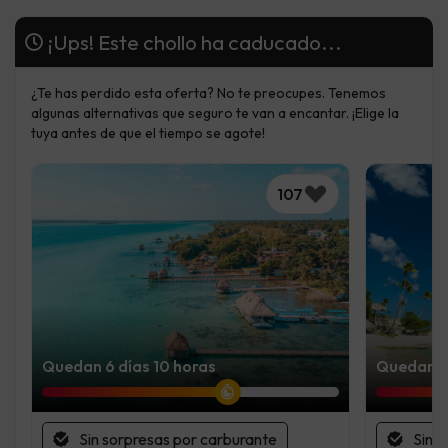
¡Ups! Este chollo ha caducado...
¿Te has perdido esta oferta? No te preocupes. Tenemos
algunas alternativas que seguro te van a encantar. ¡Elige la
tuya antes de que el tiempo se agote!
107
Quedan 6 días 10 horas
Quedan 5 
Sin sorpresas por carburante
Sin 