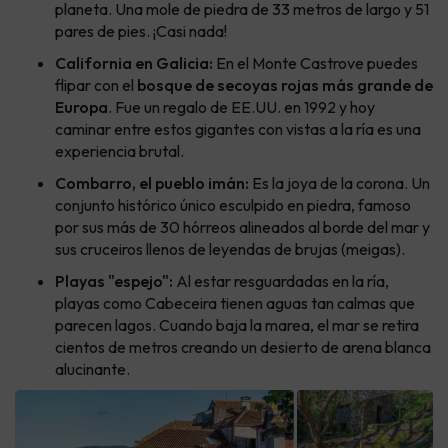
planeta. Una mole de piedra de 33 metros de largo y 51
pares de pies. ¡Casi nada!
California en Galicia:
En el Monte Castrove puedes
flipar con el
bosque de secoyas rojas más grande de
Europa
. Fue un regalo de EE.UU. en 1992 y hoy
caminar entre estos gigantes con vistas a la ría es una
experiencia brutal.
Combarro, el pueblo imán:
Es la joya de la corona. Un
conjunto histórico único esculpido en piedra, famoso
por sus más de 30 hórreos alineados al borde del mar y
sus cruceiros llenos de leyendas de brujas (meigas).
Playas "espejo":
Al estar resguardadas en la ría,
playas como Cabeceira tienen aguas tan calmas que
parecen lagos. Cuando baja la marea, el mar se retira
cientos de metros creando un desierto de arena blanca
alucinante.