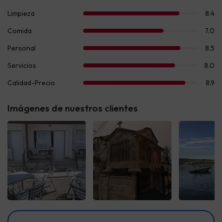
Imágenes de nuestros clientes
Ver todas
Ver todas
Ver t