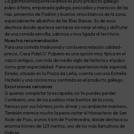
La gastronomía pontevedresa es puro producto gallego:
pulpo á feira, empanada gallega, pescados y mariscos de las
rías, pimientos de Padrón y buenos vinos blancos de la zona,
especialmente albariños de las Rías Baixas. Es de esos
destinos donde apetece sentarse sin mirar el reloj y disfrutar
de una comida sencilla, sabrosa y muy ligada al territorio.
Nuestra recomendación
Para una comida tradicional y con buena relación calidad-
precio, Casa Fidel O’ Pulpeiro es una opción muy típica en el
casco antiguo, con más de medio siglo de historia y el pulpo
como gran especialidad. Para una experiencia más especial,
Eirado, situado en la Praza da Leña, cuenta con una Estrella
Michelin y una cocina muy centrada en el producto gallego.
Excursiones cercanas
Si quieres completar la escapada, no te puedes perder
Combarro, uno de los pueblos más bonitos de la zona,
famoso por sus hórreos junto al mar y su ambiente marinero.
También merece mucho la pena visitar el Monasterio de San
Xoán de Poio, a unos 4 km de Pontevedra, donde destaca su
enorme hórreo de 123 metros, uno de los más llamativos de
Galicia.