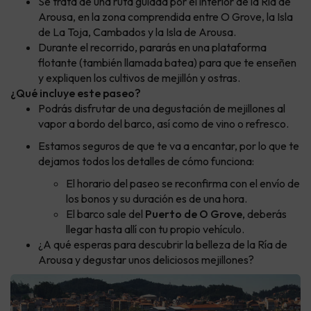
Se trata de una ruta guiada por el interior de la Ría de
Arousa, en la zona comprendida entre O Grove, la Isla
de La Toja, Cambados y la Isla de Arousa.
Durante el recorrido, pararás en una plataforma
flotante (también llamada batea) para que te enseñen
y expliquen los cultivos de mejillón y ostras.
¿Qué incluye este paseo?
Podrás disfrutar de una degustación de mejillones al
vapor a bordo del barco, así como de vino o refresco.
Estamos seguros de que te va a encantar, por lo que te
dejamos todos los detalles de cómo funciona:
El horario del paseo se reconfirma con el envío de
los bonos y su duración es de una hora.
El barco sale del
Puerto de O Grove
, deberás
llegar hasta allí con tu propio vehículo.
¿A qué esperas para descubrir la belleza de la Ría de
Arousa y degustar unos deliciosos mejillones?