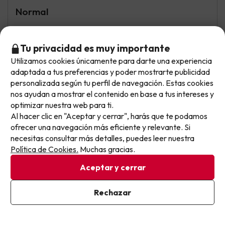
Normal
El desayuno buffet muy justo de opciones y todos los
días igual no hay huevos ,panceta etcc fiambres no se
Tu privacidad es muy importante
variedad
Utilizamos cookies únicamente para darte una experiencia
No llegas tarde: llegas al siguiente.
adaptada a tus preferencias y poder mostrarte publicidad
Este chollo ya ha caducado, pero cada día lanzamos
personalizada según tu perfil de navegación. Estas cookies
nuevas oportunidades para viajar mejor y pagar
nos ayudan a mostrar el contenido en base a tus intereses y
optimizar nuestra web para ti.
menos.
Al hacer clic en "Aceptar y cerrar", harás que te podamos
Apúntate y que el próximo no se te escape.
ofrecer una navegación más eficiente y relevante. Si
necesitas consultar más detalles, puedes leer nuestra
Pon tu mejor e-mail
Política de Cookies.
Muchas gracias.
Aceptar y cerrar
Ildefonso
Viajó en familia
7.7
Septiembre 2024
Ya estoy suscrito
Rechazar
Al suscribirte, confirmas haber leído y estar de acuerdo con la
Bien
Política de Privacidad