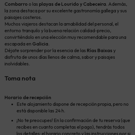
Combarro
o las
playas de Lourido y Cabeceira
. Además,
la zona destaca por su excelente gastronomía gallega y sus
paisajes costeros.
Muchos viajeros destacan la amabilidad del personal, el
entorno tranquilo y la buena relación calidad-precio,
convirtiéndolo en una elección muy recomendable para una
escapada en
Galicia
.
Déjate sorprender por la esencia de las
Rías Baixas
y
disfruta de unos días llenos de calma, sabor y paisajes
inolvidables.
Toma nota
Horario de recepción
Este alojamiento dispone de recepción propia, pero no
está disponible las 24 h.
¡No te preocupes! En la confirmación de tu reserva (que
recibes en cuanto completas el pago), tendrás todos
los detalles: el horario concreto y las instrucciones por si