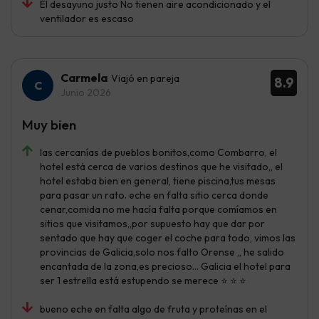
El desayuno justo No tienen aire acondicionado y el
ventilador es escaso
Carmela
Viajó en pareja
8.9
Junio 2026
Muy bien
las cercanías de pueblos bonitos,como Combarro, el
hotel está cerca de varios destinos que he visitado,, el
hotel estaba bien en general, tiene piscina,tus mesas
para pasar un rato. eche en falta sitio cerca donde
cenar,comida no me hacía falta porque comíamos en
sitios que visitamos,,por supuesto hay que dar por
sentado que hay que coger el coche para todo, vimos las
provincias de Galicia,solo nos falto Orense ,, he salido
encantada de la zona,es precioso... Galicia el hotel para
ser 1 estrella está estupendo se merece ⭐ ⭐ ⭐
bueno eche en falta algo de fruta y proteínas en el