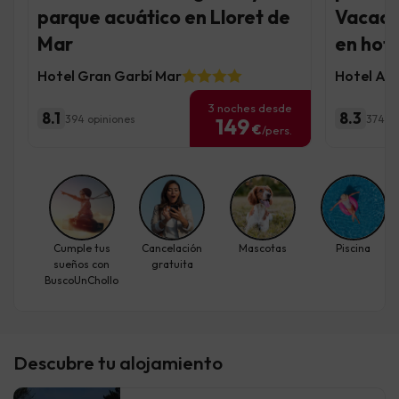
parque acuático en Lloret de
Vacaci
Mar
en hote
Hotel Gran Garbí Mar
Hotel AL
3 noches desde
8.1
8.3
394 opiniones
374 op
149
€
/pers.
Cumple tus
Cancelación
Mascotas
Piscina
sueños con
gratuita
BuscoUnChollo
Descubre tu alojamiento