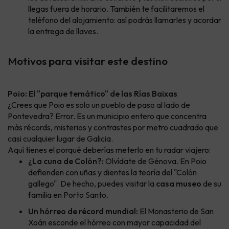
llegas fuera de horario. También te facilitaremos el
teléfono del alojamiento: así podrás llamarles y acordar
la entrega de llaves.
Motivos para visitar este destino
Poio: El "parque temático" de las Rías Baixas
¿Crees que Poio es solo un pueblo de paso al lado de
Pontevedra? Error. Es un municipio entero que concentra
más récords, misterios y contrastes por metro cuadrado que
casi cualquier lugar de Galicia.
Aquí tienes el porqué deberías meterlo en tu radar viajero:
¿La cuna de Colón?:
Olvídate de Génova. En Poio
defienden con uñas y dientes la teoría del "Colón
gallego". De hecho, puedes visitar la
casa museo
de su
familia en Porto Santo.
Un hórreo de récord mundial:
El Monasterio de San
Xoán esconde el hórreo con mayor capacidad del