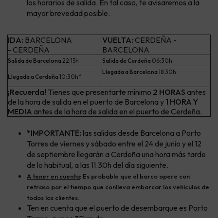
los horarios de salida. En tal caso, te avisaremos a la
mayor brevedad posible.
IDA:
BARCELONA
VUELTA:
CERDEÑA -
- CERDEÑA
BARCELONA
Salida de Barcelona
22:15h
Salida de Cerdeña
06:30h
Llegada a Barcelona
18:30h
Llegada a Cerdeña
10:30h*
¡Recuerda!
Tienes que presentarte mínimo
2 HORAS
antes
de la hora de salida en el puerto de Barcelona y
1 HORA Y
MEDIA
antes de la hora de salida en el puerto de Cerdeña.
*IMPORTANTE:
las salidas desde Barcelona a Porto
Torres de viernes y sábado entre el 24 de junio y el 12
de septiembre llegarán a
Cerdeña
una hora más tarde
de lo habitual, a las 11.30h del día siguiente.
A tener en cuenta
: Es probable que el barco opere con
retraso por el tiempo que conlleva embarcar los vehículos de
todos los clientes.
Ten en cuenta que el puerto de desembarque es Porto