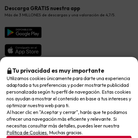
Opiniones de nuestros clientes
Viajes con mascotas
Contáctanos
Descarga GRATIS nuestra app
Hoteles Galicia
Vacaciones en Agosto
Más de 3 MILLONES de descargas y una valoración de 4,7/5.
Viajes para grupos
Chollos con Todo Incluido
Preguntas frecuentes
Hoteles en Islas
Vacaciones en Septiembre
Chollos en la playa
Hoteles Salou
Vacaciones en Octubre
Chollos con Vuelo Incluido
Vacaciones en Noviembre
Hoteles con toboganes
Selección de la Newsletter
Tu privacidad es muy importante
Utilizamos cookies únicamente para darte una experiencia
No llegas tarde: llegas al siguiente.
Métodos de pago disponibles
Los favoritos de nuestros clientes
adaptada a tus preferencias y poder mostrarte publicidad
Este chollo ya ha caducado, pero cada día lanzamos
personalizada según tu perfil de navegación. Estas cookies
nuevas oportunidades para viajar mejor y pagar
nos ayudan a mostrar el contenido en base a tus intereses y
optimizar nuestra web para ti.
menos.
Al hacer clic en "Aceptar y cerrar", harás que te podamos
Apúntate y que el próximo no se te escape.
Condiciones generales
ofrecer una navegación más eficiente y relevante. Si
Privacidad datos
necesitas consultar más detalles, puedes leer nuestra
Pon tu mejor e-mail
Política de cookies
Política de Cookies.
Muchas gracias.