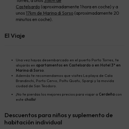
Torres, a unos
35km de
Castelsardo
(aproximadamente 1 hora en coche) y a
unos
17km
de Marina di Sorso
(aproximadamente 20
minutos en coche).
El Viaje
Una vez hayas desembarcado en el puerto Porto Torres, te
alojarás en
apartamentos en Castelsardo o en Hotel 3* en
Marina di Sorso
.
Además te recomendamos que visites La playa de Cala
Brandinchi, Porto Cervo, Poltu Quatu, Spargi y la movida
ciudad de San Teodoro.
¡No te pierdas los mejores precios para viajar a
Cerdeña
con
este
chollo
!
Descuentos para niños y suplemento de
habitación individual