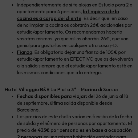
Independientemente de si te alojas en Estudio para 2 o
apartamento para 4 personas,
la limpieza de la
cocina es a cargo del cliente
. Es decir que, en caso
de no limpiar la cocina os cobrarán 26€ adicionales por
estudio/apartamento. Os recomendamos hacerlo
vosotros mismos, ya que así os ahorráis 26€, que van
genial para gastarlos en cualquier otra cosa ;-D.
Fianza
: Es obligatorio dejar una fianza de 105€ por
estudio/apartamento en EFECTIVO que os devolverán
a la salida siempre que el estudio/apartamento esté en
las mismas condiciones que a la entrega.
Hotel Villaggio B&B La Plata 3* - Marina di Sorso:
Fechas disponibles para viajar:
del 26 de junio al 18
de septiembre, última salida disponible desde
Barcelona.
Los precios de este
chollo
varían en función de la fecha
de salida y el número de personas por apartamento. El
precio de
435€ por persona es en base a ocupación
2 personas
en una misma habitación estándar para