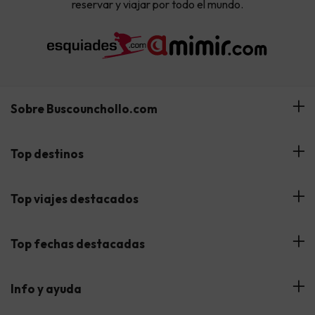
reservar y viajar por todo el mundo.
Sobre Buscounchollo.com
¿Quiénes somos?
Top destinos
Tarjeta Regalo
Hoteles Andalucía
Top viajes destacados
Buscounchollo en los medios
Hoteles Andorra
Blog
Viajes con Niños
Top fechas destacadas
Hoteles Cataluña
Web Corporativa
Viajes de Ciudad
Hoteles Portugal
Verano
Info y ayuda
Proveedores
Viajes de Novios
Hoteles Valencia
Puente de Agosto