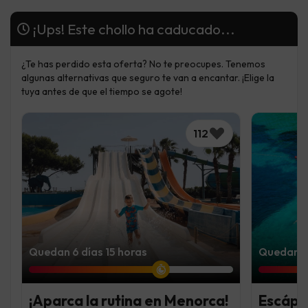
¡Ups! Este chollo ha caducado...
¿Te has perdido esta oferta? No te preocupes. Tenemos
algunas alternativas que seguro te van a encantar. ¡Elige la
tuya antes de que el tiempo se agote!
112
Quedan 6 días 15 horas
Quedan 5 
¡Aparca la rutina en Menorca!
Escápat