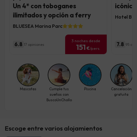
Un 4* con toboganes
icónica
ilimitados y opción a ferry
Hotel BL
BLUESEA Marina Parc
3 noches desde
6.8
7.8
17 opiniones
95 opi
151
€
/pers.
Mascotas
Cumple tus
Piscina
Cancelación
sueños con
gratuita
BuscoUnChollo
Escoge entre varios alojamientos