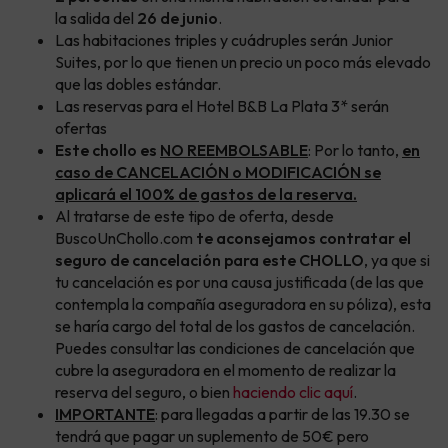
la salida del
26 de junio
.
Las habitaciones triples y cuádruples serán Junior
Suites, por lo que tienen un precio un poco más elevado
que las dobles estándar.
Las reservas para el Hotel B&B La Plata 3* serán
ofertas
Este chollo es
NO REEMBOLSABLE
: Por lo tanto,
en
caso de CANCELACIÓN o MODIFICACIÓN se
aplicará el 100% de gastos de la reserva.
Al tratarse de este tipo de oferta, desde
BuscoUnChollo.com
te aconsejamos contratar el
seguro de cancelación para este CHOLLO
, ya que si
tu cancelación es por una causa justificada (de las que
contempla la compañía aseguradora en su póliza), esta
se haría cargo del total de los gastos de cancelación.
Puedes consultar las condiciones de cancelación que
cubre la aseguradora en el momento de realizar la
reserva del seguro, o bien
haciendo clic aquí
.
IMPORTANTE
: para llegadas a partir de las 19.30 se
tendrá que pagar un suplemento de 50€ pero