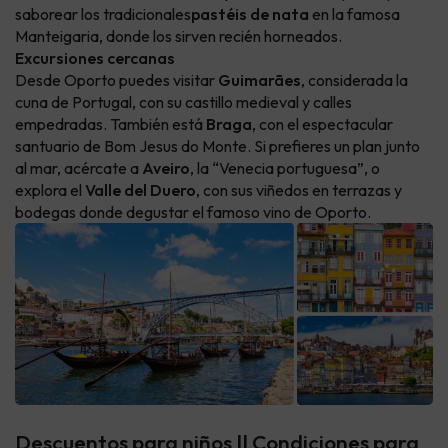
saborear los tradicionales
pastéis de nata
en la famosa
Manteigaria, donde los sirven recién horneados.
Excursiones cercanas
Desde Oporto puedes visitar
Guimarães
, considerada la
cuna de Portugal, con su castillo medieval y calles
empedradas. También está
Braga
, con el espectacular
santuario de Bom Jesus do Monte. Si prefieres un plan junto
al mar, acércate a
Aveiro
, la “Venecia portuguesa”, o
explora el
Valle del Duero
, con sus viñedos en terrazas y
bodegas donde degustar el famoso vino de Oporto.
Descuentos para niños || Condiciones para