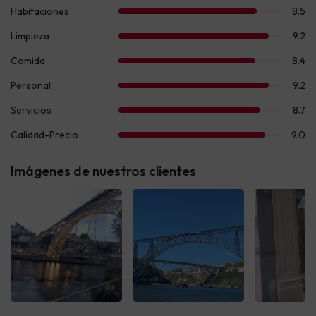
Imágenes de nuestros clientes
Ver todas
Ver todas
Ver t