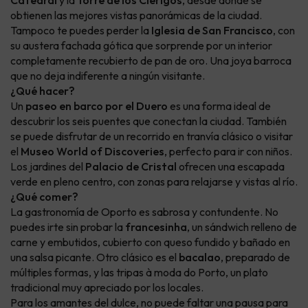
Catedral
y la
Torre de los Clérigos
, desde donde se
obtienen las mejores vistas panorámicas de la ciudad.
Tampoco te puedes perder la
Iglesia de San Francisco
, con
su austera fachada gótica que sorprende por un interior
completamente recubierto de pan de oro. Una joya barroca
que no deja indiferente a ningún visitante.
¿Qué hacer?
Un
paseo en barco por el Duero
es una forma ideal de
descubrir los seis puentes que conectan la ciudad. También
se puede disfrutar de un recorrido en tranvía clásico o visitar
el
Museo World of Discoveries
, perfecto para ir con niños.
Los jardines del
Palacio de Cristal
ofrecen una escapada
verde en pleno centro, con zonas para relajarse y vistas al río.
¿Qué comer?
La gastronomía de Oporto es sabrosa y contundente. No
puedes irte sin probar la
francesinha
, un sándwich relleno de
carne y embutidos, cubierto con queso fundido y bañado en
una salsa picante. Otro clásico es el
bacalao
, preparado de
múltiples formas, y las tripas à moda do Porto, un plato
tradicional muy apreciado por los locales.
Para los amantes del dulce, no puede faltar una pausa para