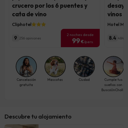
crucero por los 6 puentes y
desayu
cata de vino
vinos
Cliphotel
Hotel Mo
2 noches desde
9
8.4
256 opiniones
484 o
99
€
/pers.
Cancelación
Mascotas
Ciudad
Cumple tus
gratuita
sueños con
BuscoUnChollo
Descubre tu alojamiento