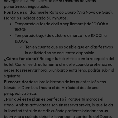
navegas el Duero. Disfruta de 50 minutos de vistas
panorámicas inigualables.
Punto de salida:
muelle Rota do Douro (Vila Nova de Gaia).
Horarios:
salidas cada 30 minutos.
Temporada alta (de abril a septiembre): de 10:00h a
18:30h.
Temporada baja (de octubre a marzo): de 10:00h a
16:00h.
Ten en cuenta que es posible que en días festivos
la actividad no se encuentre disponible.
¿Cómo funciona?
Recoge tu ticket físico en la recepción del
hotel. Con él, ve directamente al muelle cuando prefieras; no
necesitas reservar hora. Si un barco está lleno, podrás subir al
siguiente.
El recorrido:
descubre la historia de los puentes icónicos
(desde el Dom Luis I hasta el de Arrábida) desde una
perspectiva única.
¿Por qué este plan es perfecto?
Porque tú marcas el
ritmo. Ambas actividades son sin reserva previa, lo que te da
la libertad total de decidir cuándo prefieres brindar con un
buen vino o cuándo dejarte llevar por la corriente del Duero.