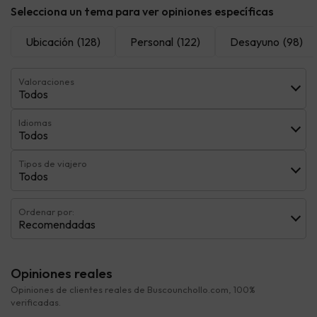
Selecciona un tema para ver opiniones específicas
Ubicación
(128)
Personal
(122)
Desayuno
(98)
Valoraciones
Todos
Idiomas
Todos
Tipos de viajero
Todos
Ordenar por:
Recomendadas
Opiniones reales
Opiniones de clientes reales de Buscounchollo.com, 100%
verificadas.