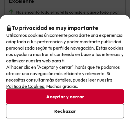
Excelente
Nos encantó todo el hotel la comida el paseo todo y por
un buen precio gracias
Tu privacidad es muy importante
Excelente en todo
Utilizamos cookies únicamente para darte una experiencia
No llegas tarde: llegas al siguiente.
adaptada a tus preferencias y poder mostrarte publicidad
Este chollo ya ha caducado, pero cada día lanzamos
personalizada según tu perfil de navegación. Estas cookies
Jose Antonio
nuevas oportunidades para viajar mejor y pagar
Viajó en pareja
nos ayudan a mostrar el contenido en base a tus intereses y
9.7
Marzo 2026
optimizar nuestra web para ti.
menos.
Al hacer clic en "Aceptar y cerrar", harás que te podamos
Apúntate y que el próximo no se te escape.
Excelente
ofrecer una navegación más eficiente y relevante. Si
necesitas consultar más detalles, puedes leer nuestra
Pon tu mejor e-mail
En general todo bien. La recepción muy buena, con
Política de Cookies.
Muchas gracias.
amabilidad y explicaciones correctas. El hotel tiene
varios restaurantes cercanos y es idóneo para viajar
Aceptar y cerrar
con vehículo propio ya que tiene parkin. Para ir a Porto y
Vilanova de Gaia es conveniente utilizar uber, taxi o
Ya estoy suscrito
Rechazar
autobús, ya que aparcar es complicado. Una buena
Al suscribirte, confirmas haber leído y estar de acuerdo con la
experiencia.
Política de Privacidad