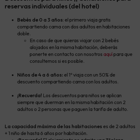
reservas individuales (del hotel)
Bebés de 0 a 3 años
: el primero viaja gratis
compartiendo cama con dos adultos en habitaciones
doble.
En caso de que quieras viajar con 2 bebés
alojados en la misma habitación, deberás
ponerte en contacto con nosotros
aquí
para que
consultemos si es posible.
Niños de 4 a 6 años:
el 1º viaja con un 50% de
descuento compartiendo cama con los adultos.
¡Recuerda!
Los descuentos para niños se aplican
siempre que duerman en la misma habitación con 2
adultos o 2 personas que paguen la tarifa de adulto.
La capacidad máxima de las habitaciones
es de 2 adultos
+ 1 niño de hasta 6 años por habitación.
¡Recuerda!
El alojamiento no admite una 3ª plaza