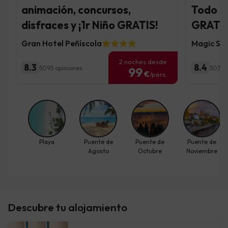
animación, concursos,
Todo In
disfraces y ¡1r Niño GRATIS!
GRATIS
Gran Hotel Peñíscola
Magic Sp
2 noches desde
8.3
8.4
5095 opiniones
503 o
99
€
/pers.
Playa
Puente de
Puente de
Puente de
Agosto
Octubre
Noviembre
Descubre tu alojamiento