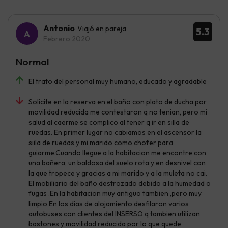
Antonio
Viajó en pareja
5.3
Febrero 2020
Normal
El trato del personal muy humano, educado y agradable
Solicite en la reserva en el baño con plato de ducha por
movilidad reducida me contestaron q no tenian, pero mi
salud al caerme se complico al tener q ir en silla de
ruedas. En primer lugar no cabiamos en el ascensor la
siila de ruedas y mi marido como chofer para
guiarme.Cuando llegue a la habitacion me encontre con
una bañera, un baldosa del suelo rota y en desnivel con
la que tropece y gracias a mi marido y a la muleta no cai.
El mobiliario del baño destrozado debido a la humedad o
fugas .En la habitacion muy antiguo tambien ,pero muy
limpio En los dias de alojamiento desfilaron varios
autobuses con clientes del INSERSO q tambien utilizan
bastones y movilidad reducida por lo que quede