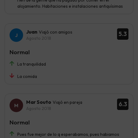
ríen de la gente que ha pagado por comer en el
alojamiento. Habitaciones e instalaciones antiquísimas
Juan
Viajó con amigos
5.3
Agosto 2018
Normal
La tranquilidad
La comida
Mar Souto
Viajó en pareja
6.3
Agosto 2018
Normal
Pues fue mejor de lo q esperabamos, pues habiamos