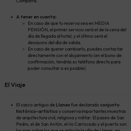
Completa.
A tener en cuenta:
En caso de que tu reserva sea en MEDIA
PENSIÓN, el primer servicio será el de la cena del
día de llegada al hotel, y el último será el
desayuno del día de salida.
En caso de querer cambiarlo, puedes contactar
directamente con el alojamiento (en el bono de
confirmación, tendrás su teléfono directo para
poder consultar si es posible).
El Viaje
El casco antiguo de
Llanes
fue declarado
conjunto
histórico-artístico
y conserva importantes muestras
de arquitectura civil, religiosa y militar. El paseo de San
Pedro, el de San Antón, el río Carrocedo y el puerto son
los ejes sobre los que se articula la villa de Llanes, en