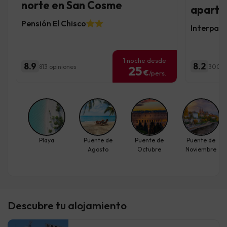
norte en San Cosme
aparta
Pensión El Chisco
Interpass
1 noche desde
8.9
8.2
813 opiniones
300 o
25
€
/pers.
Playa
Puente de
Puente de
Puente de
Agosto
Octubre
Noviembre
Descubre tu alojamiento