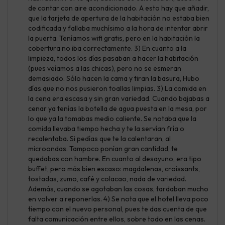
de contar con aire acondicionado. A esto hay que añadir,
que la tarjeta de apertura de la habitación no estaba bien
codificada y fallaba muchísimo a la hora de intentar abrir
la puerta. Teníamos wifi gratis, pero en la habitación la
cobertura no iba correctamente. 3) En cuanto a la
limpieza, todos los días pasaban a hacer la habitación
(pues veíamos a las chicas), pero no se esmeran
demasiado. Sólo hacen la cama y tiran la basura, Hubo
días que no nos pusieron toallas limpias. 3) La comida en
la cena era escasa y sin gran variedad. Cuando bajabas a
cenar ya tenías la botella de agua puesta en la mesa, por
lo que ya la tomabas medio caliente. Se notaba que la
comida llevaba tiempo hecha y te la servían fría o
recalentaba. Si pedías que te la calentaran, al
microondas. Tampoco ponían gran cantidad, te
quedabas con hambre. En cuanto al desayuno, era tipo
buffet, pero más bien escaso: magdalenas, croissants,
tostadas, zumo, café y colacao, nada de variedad.
Además, cuando se agotaban las cosas, tardaban mucho
en volver a reponerlas. 4) Se nota que el hotel lleva poco
tiempo con el nuevo personal, pues te das cuenta de que
falta comunicación entre ellos, sobre todo en las cenas.