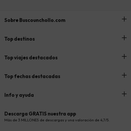
Sobre Buscounchollo.com
¿Quiénes somos?
Top destinos
Tarjeta Regalo
Hoteles Andalucía
Top viajes destacados
Buscounchollo en los medios
Hoteles Andorra
Blog
Viajes con Niños
Top fechas destacadas
Hoteles Cataluña
Web Corporativa
Viajes de Ciudad
Hoteles Portugal
Verano
Info y ayuda
Proveedores
Viajes de Novios
Hoteles Valencia
Puente de Agosto
Opiniones de nuestros clientes
Viajes con mascotas
Contáctanos
Descarga GRATIS nuestra app
Hoteles Galicia
Vacaciones en Agosto
Más de 3 MILLONES de descargas y una valoración de 4,7/5.
Viajes para grupos
Chollos con Todo Incluido
Preguntas frecuentes
Hoteles en Islas
Vacaciones en Septiembre