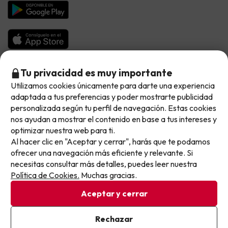
Chollos en la playa
Hoteles Salou
Vacaciones en Octubre
Chollos con Vuelo Incluido
Vacaciones en Noviembre
Hoteles con toboganes
Selección de la Newsletter
Tu privacidad es muy importante
Utilizamos cookies únicamente para darte una experiencia
No llegas tarde: llegas al siguiente.
Métodos de pago disponibles
Los favoritos de nuestros clientes
adaptada a tus preferencias y poder mostrarte publicidad
Este chollo ya ha caducado, pero cada día lanzamos
personalizada según tu perfil de navegación. Estas cookies
nuevas oportunidades para viajar mejor y pagar
nos ayudan a mostrar el contenido en base a tus intereses y
optimizar nuestra web para ti.
menos.
Al hacer clic en "Aceptar y cerrar", harás que te podamos
Apúntate y que el próximo no se te escape.
Condiciones generales
ofrecer una navegación más eficiente y relevante. Si
Privacidad datos
necesitas consultar más detalles, puedes leer nuestra
Pon tu mejor e-mail
Política de cookies
Política de Cookies.
Muchas gracias.
Aceptar y cerrar
Viajes para ti S.L.U. Copyright © Buscounchollo.com 2010 -
2026
Ya estoy suscrito
Rechazar