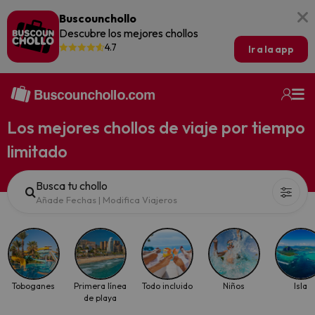
Buscounchollo
Descubre los mejores chollos
4.7
Ir a la app
Los mejores chollos de viaje por tiempo
limitado
Busca tu chollo
Añade Fechas
|
Modifica Viajeros
Toboganes
Primera línea
Todo incluido
Niños
Isla
de playa