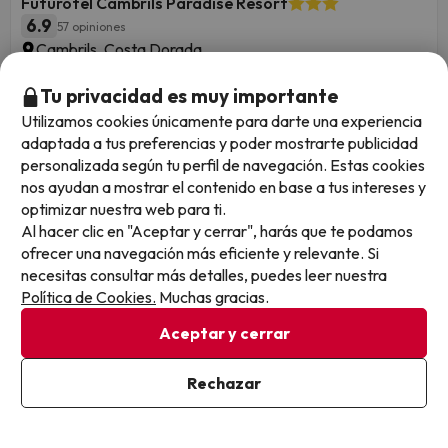
Futurotel Cambrils Paradise Resort
6.9
57 opiniones
Cambrils, Costa Dorada
Solo alojamiento
¡Tarifas especiales para niños de 3 a 12 años!
Tu privacidad es muy importante
¿Eres de los que prefiere tenerlo todo planificado antes de
Utilizamos cookies únicamente para darte una experiencia
viajar? Puedes añadir a tu estancia chapuzones y
adaptada a tus preferencias y poder mostrarte publicidad
adrenalina en Aquopolis, o un paseo en catamarán para
personalizada según tu perfil de navegación. Estas cookies
vivir el Mediterráneo desde el mar.
nos ayudan a mostrar el contenido en base a tus intereses y
También disponible con:
optimizar nuestra web para ti.
Entrada de 2 días a Aquopolis,
Salida en catamarán por la
Al hacer clic en "Aceptar y cerrar", harás que te podamos
mañana ¡con bebida incluida! (Cambrils)
ofrecer una navegación más eficiente y relevante. Si
Cancelación GRATIS hasta 8 días antes
necesitas consultar más detalles, puedes leer nuestra
Política de Cookies.
Muchas gracias.
1 noche desde
Fechas para viajar: hasta el 1 de octubre de
35
Aceptar y cerrar
2026.
€
/pers.
Rechazar
Ver en mapa
240