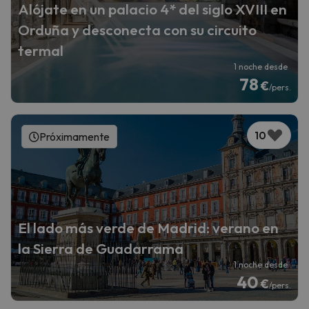
Alójate en un palacio 4* del siglo XVIII en
Orduña y desconecta con su circuito
termal
1 noche desde
78
€
/pers.
10
Próximamente
El lado más verde de Madrid: verano en
la Sierra de Guadarrama
1 noche desde
40
€
/pers.