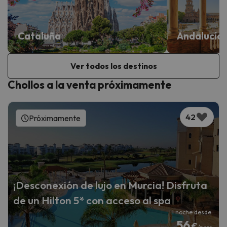
Cataluña
Andalucía
Ver todos los destinos
Chollos a la venta próximamente
42
Próximamente
¡Desconexión de lujo en Murcia! Disfruta
de un Hilton 5* con acceso al spa
1 noche desde
56
€