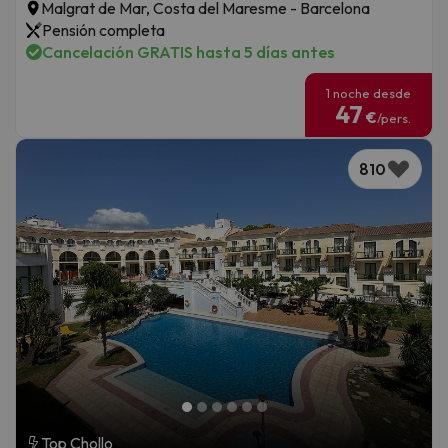
Malgrat de Mar, Costa del Maresme - Barcelona
Pensión completa
Cancelación GRATIS hasta 5 días antes
1 noche desde
47
€
/pers.
810
Top Chollo