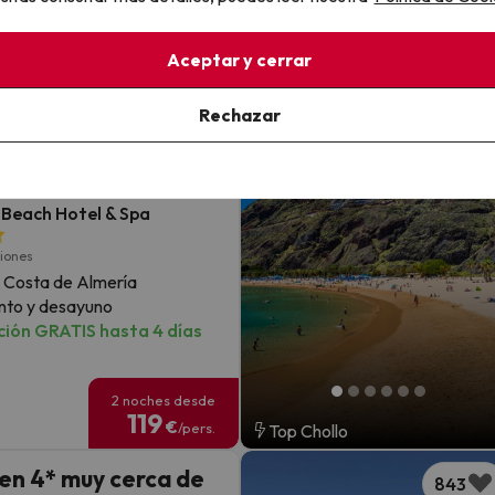
s clientes
Aceptar y cerrar
Experience
1023
Rechazar
que te mereces:
xión 5* en Almería
Beach Hotel & Spa
niones
 Costa de Almería
nto y desayuno
ión GRATIS hasta 4 días
2 noches desde
119
€
/pers.
Top Chollo
 en 4* muy cerca de
843