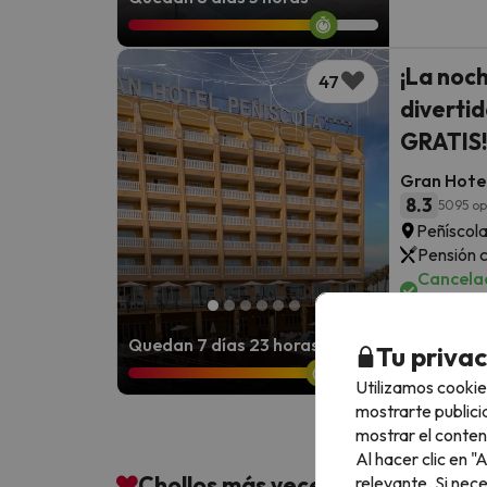
¡La noch
47
divertid
GRATIS!
Gran Hotel
8.3
5095 op
Peñíscola
Pensión 
Cancelac
antes
Quedan 7 días 23 horas
Tu priva
Utilizamos cookie
mostrarte publici
mostrar el conten
Al hacer clic en 
Chollos más veces guardados co
relevante. Si nec