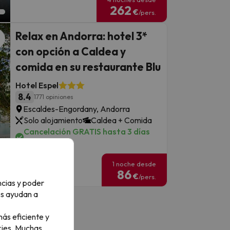
262
€
/pers.
Relax en Andorra: hotel 3*
con opción a Caldea y
comida en su restaurante Blu
Hotel Espel
8.4
1771 opiniones
Escaldes-Engordany, Andorra
Solo alojamiento
Caldea + Comida
Cancelación GRATIS hasta 3 días
antes
1 noche desde
86
€
/pers.
ncias y poder
os ayudan a
ás eficiente y
ies.
Muchas