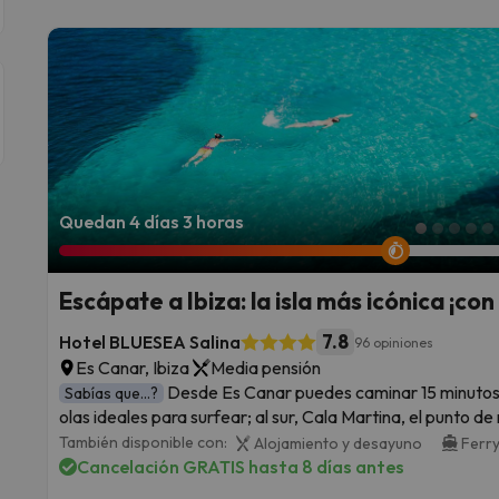
Quedan 4 días 3 horas
Escápate a Ibiza: la isla más icónica ¡con
7.8
Hotel BLUESEA Salina
96 opiniones
Es Canar, Ibiza
Media pensión
Desde Es Canar puedes caminar 15 minutos a
Sabías que...?
olas ideales para surfear; al sur, Cala Martina, el punto de 
También disponible con:
Alojamiento y desayuno
Ferry
Cancelación GRATIS hasta 8 días antes