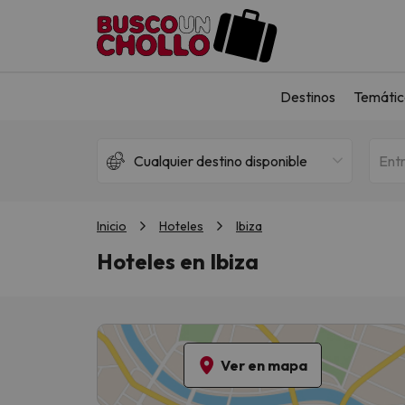
Destinos
Temátic
Cualquier destino disponible
Ent
Inicio
Hoteles
Ibiza
Hoteles en Ibiza
Ver en mapa