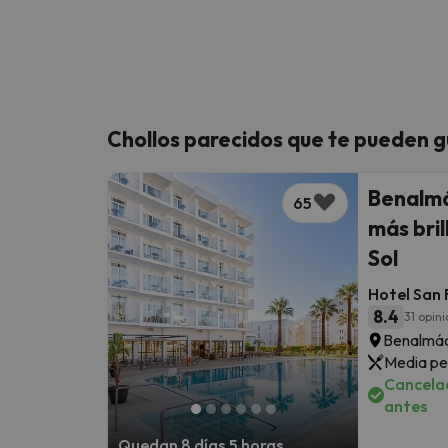
Chollos parecidos que te pueden g
Benalmá
65
más bril
Sol
Hotel San 
8.4
31 opin
Benalmád
Media pe
Cancelac
antes
Quedan 8 días 5 horas