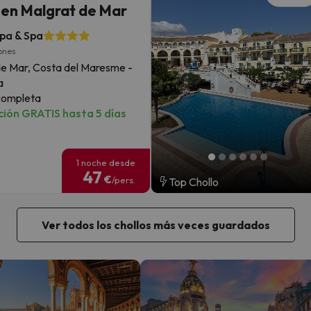
a en Malgrat de Mar
pa & Spa
ones
de Mar, Costa del Maresme -
a
completa
ión GRATIS hasta 5 días
1 noche desde
47
€
/pers.
Top Chollo
Ver todos los chollos más veces guardados