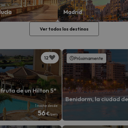
lucía
Madrid
Ver todos los destinos
12
Próximamente
fruta de un Hilton 5*
Benidorm, la ciudad de 
1 noche desde
56
€
/pers.