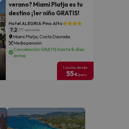
verano? Miami Platja es tu
destino ¡1er niño GRATIS!
Hotel ALEGRIA Pino Alto
7.2
777 opiniones
Miami Platja, Costa Daurada
Media pensión
Cancelación GRATIS hasta 8 días
antes
1 noche desde
55
€
/pers.