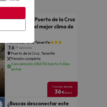
Escápate a Puerto de la Cruz
y disfruta del mejor clima de
Tenerife
Muthu La Perla Tenerife
7.6
77 opiniones
Puerto de la Cruz, Tenerife
Pensión completa
Cancelación GRATIS hasta 3 días
antes
1 noche desde
36
€
/pers.
¿Buscas desconectar este