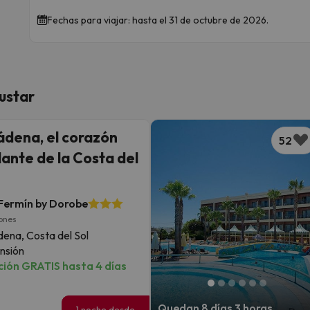
Fechas para viajar: hasta el 31 de octubre de 2026.
ustar
dena, el corazón
52
lante de la Costa del
Fermín by Dorobe
iones
ena, Costa del Sol
nsión
ión GRATIS hasta 4 días
Quedan 8 días 3 horas
1 noche desde