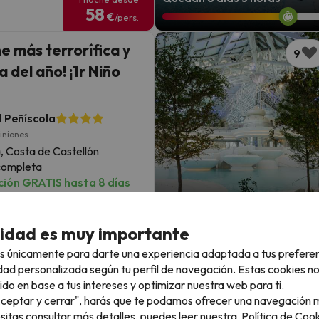
58
€
/pers.
e más terrorífica y
9
a del año! ¡1r Niño
 Peñíscola
iniones
, Costa de Castellón
completa
ión GRATIS hasta 8 días
Quedan 7 días 17 horas
2 noches desde
cidad es muy importante
99
€
/pers.
s únicamente para darte una experiencia adaptada a tus prefere
dad personalizada según tu perfil de navegación. Estas cookies n
ido en base a tus intereses y optimizar nuestra web para ti.
Ver todos los destinos
"Aceptar y cerrar", harás que te podamos ofrecer una navegación m
mo favorito
esitas consultar más detalles, puedes leer nuestra
Política de Cook