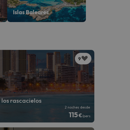
Islas Baleares
9
los rascacielos
2 noches desde
115
€
/pers.