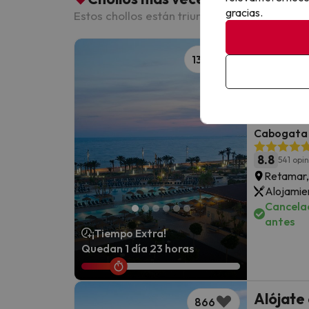
gracias.
Estos chollos están triunfando entre nuestro
Luxe 
1375
El lujo 
descone
Cabogata 
8.8
541 opi
Retamar,
Alojamie
Cancelac
antes
¡Tiempo Extra!
Quedan 1 día 23 horas
Alójate
866