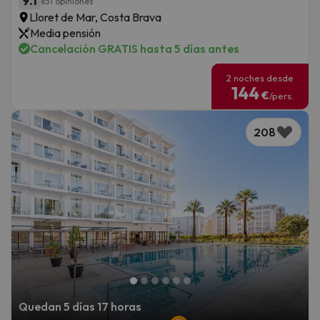
9.1
831 opiniones
Lloret de Mar, Costa Brava
Media pensión
Cancelación GRATIS hasta 5 días antes
2 noches desde
144
€
/pers.
208
Quedan 5 días 17 horas