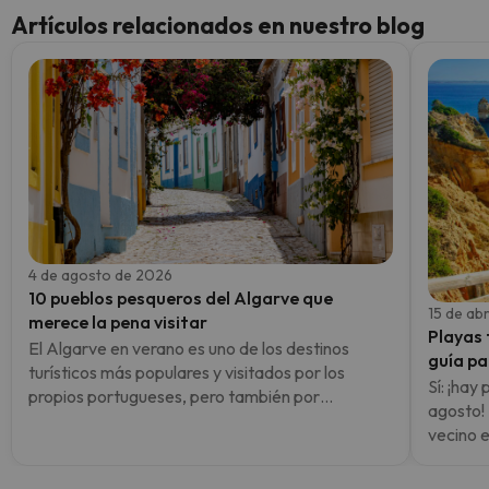
Artículos relacionados en nuestro blog
4 de agosto de 2026
10 pueblos pesqueros del Algarve que
15 de ab
merece la pena visitar
Playas 
El Algarve en verano es uno de los destinos
guía pa
turísticos más populares y visitados por los
rincone
Sí: ¡hay
propios portugueses, pero también por
agosto!
españoles y e…
vecino 