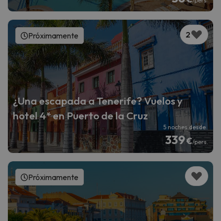
/pers.
2
Próximamente
¿Una escapada a Tenerife? Vuelos y
hotel 4* en Puerto de la Cruz
5 noches desde
339
€
/pers.
Próximamente