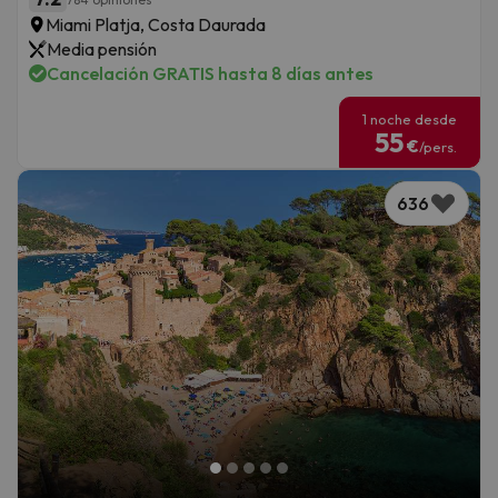
Miami Platja, Costa Daurada
Media pensión
Cancelación GRATIS hasta 8 días antes
1 noche desde
55
€
/pers.
636