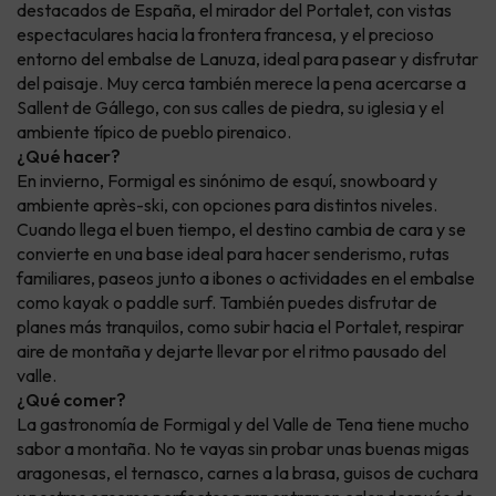
destacados de España, el mirador del Portalet, con vistas
espectaculares hacia la frontera francesa, y el precioso
entorno del embalse de Lanuza, ideal para pasear y disfrutar
del paisaje. Muy cerca también merece la pena acercarse a
Sallent de Gállego, con sus calles de piedra, su iglesia y el
ambiente típico de pueblo pirenaico.
¿Qué hacer?
En invierno, Formigal es sinónimo de esquí, snowboard y
ambiente après-ski, con opciones para distintos niveles.
Cuando llega el buen tiempo, el destino cambia de cara y se
convierte en una base ideal para hacer senderismo, rutas
familiares, paseos junto a ibones o actividades en el embalse
como kayak o paddle surf. También puedes disfrutar de
planes más tranquilos, como subir hacia el Portalet, respirar
aire de montaña y dejarte llevar por el ritmo pausado del
valle.
¿Qué comer?
La gastronomía de Formigal y del Valle de Tena tiene mucho
sabor a montaña. No te vayas sin probar unas buenas migas
aragonesas, el ternasco, carnes a la brasa, guisos de cuchara