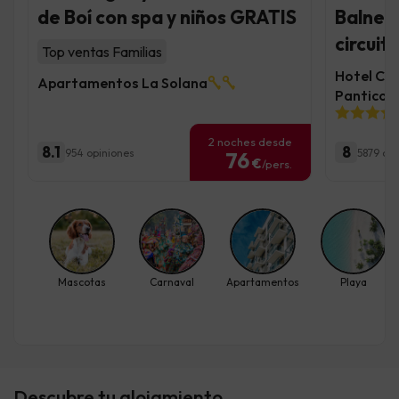
de Boí con spa y niños GRATIS
Balnea
circuit
Top ventas Familias
Hotel Con
Apartamentos La Solana
Panticos
2 noches desde
8.1
8
954 opiniones
5879 op
76
€
/pers.
Mascotas
Carnaval
Apartamentos
Playa
Descubre tu alojamiento