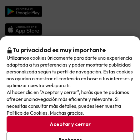
Hoteles en Islas
Vacaciones en Septiembre
Chollos en la playa
Hoteles Salou
Vacaciones en Octubre
Chollos con Vuelo Incluido
Vacaciones en Noviembre
Hoteles con toboganes
Selección de la Newsletter
Tu privacidad es muy importante
Utilizamos cookies únicamente para darte una experiencia
No llegas tarde: llegas al siguiente.
Métodos de pago disponibles
Los favoritos de nuestros clientes
adaptada a tus preferencias y poder mostrarte publicidad
Este chollo ya ha caducado, pero cada día lanzamos
personalizada según tu perfil de navegación. Estas cookies
nuevas oportunidades para viajar mejor y pagar
nos ayudan a mostrar el contenido en base a tus intereses y
optimizar nuestra web para ti.
menos.
Al hacer clic en "Aceptar y cerrar", harás que te podamos
Apúntate y que el próximo no se te escape.
Condiciones generales
ofrecer una navegación más eficiente y relevante. Si
Privacidad datos
necesitas consultar más detalles, puedes leer nuestra
Pon tu mejor e-mail
Política de cookies
Política de Cookies.
Muchas gracias.
Aceptar y cerrar
Viajes para ti S.L.U. Copyright © Buscounchollo.com 2010 -
2026
Ya estoy suscrito
Rechazar