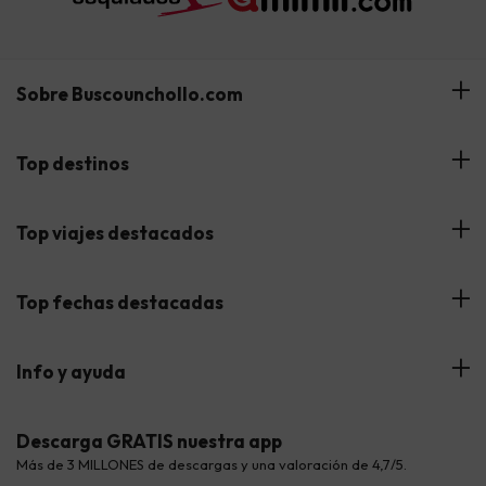
Sobre Buscounchollo.com
¿Quiénes somos?
Top destinos
Tarjeta Regalo
Hoteles Andalucía
Top viajes destacados
Buscounchollo en los medios
Hoteles Andorra
Blog
Viajes con Niños
Top fechas destacadas
Hoteles Cataluña
Web Corporativa
Viajes de Ciudad
Hoteles Portugal
Verano
Info y ayuda
Proveedores
Viajes de Novios
Hoteles Valencia
Puente de Agosto
Opiniones de nuestros clientes
Viajes con mascotas
Contáctanos
Descarga GRATIS nuestra app
Hoteles Galicia
Vacaciones en Agosto
Más de 3 MILLONES de descargas y una valoración de 4,7/5.
Viajes para grupos
Chollos con Todo Incluido
Preguntas frecuentes