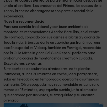
y postres caseros perfectos para entrar en calor después de
un día al aire libre. Los productos del Pirineo, los quesos de la
zona y la cocina altoaragonesa son parte esencial de la
experiencia.
Nuestra recomendación
Para una comida tradicional y con buen ambiente de
montaña, te recomendamos Asador Borrullán, en el centro
de Formigal, conocido por sus carnes a la brasa y cocina de
toda la vida. Si buscas darte un capricho gastronómico, una
opción especial es Vidocq, también en Formigal, reconocido
por la Guía Michelin y con Sol Guía Repsol, perfecto para
probar una cocina de montaña más creativa y cuidada.
Excursiones cercanas
Si te apetece descubrir los alrededores, no te pierdas
Panticosa, a unos 20 minutos en coche, ideal para pasear,
subir en telecabina en temporada o acercarte a su famoso
balneario. Otra escapada muy recomendable es Lanuza, a
menos de 15 minutos, un pequeño pueblo junto al embalse
que enamora por sus vistas, su tranquilidad y su encanto
pirenaico.