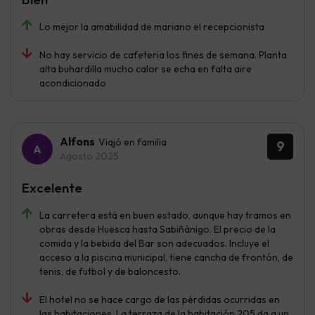
Lo mejor la amabilidad de mariano el recepcionista
No hay servicio de cafeteria los fines de semana. Planta
alta buhardilla mucho calor se echa en falta aire
acondicionado
Alfons
Viajó en familia
9
Agosto 2025
Excelente
La carretera está en buen estado, aunque hay tramos en
obras desde Huesca hasta Sabiñánigo. El precio de la
comida y la bebida del Bar son adecuados. Incluye el
acceso a la piscina municipal, tiene cancha de frontón, de
tenis, de futbol y de baloncesto.
El hotel no se hace cargo de las pérdidas ocurridas en
las habitaciones. La terraza de la habitación 205 da a un