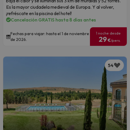
baja el calor y se iluminan sus 3 km de murallas y 52 torres.
Es la mayor ciudadela medieval de Europa. Y al volver,
¡refréscate en la piscina del hotel!
Cancelación GRATIS hasta 8 días antes
1 noche desde
Fechas para viajar: hasta el 1 de noviembre
29
de 2026.
€
/pers.
54