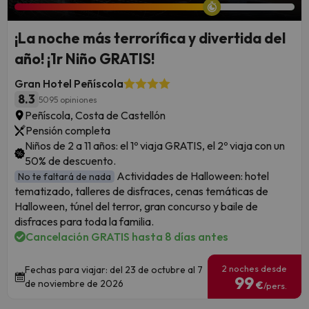
¡La noche más terrorífica y divertida del
año! ¡1r Niño GRATIS!
Gran Hotel Peñíscola
8.3
5095 opiniones
Peñíscola, Costa de Castellón
Pensión completa
Niños de 2 a 11 años: el 1º viaja GRATIS, el 2º viaja con un
50% de descuento.
Actividades de Halloween: hotel
No te faltará de nada
tematizado, talleres de disfraces, cenas temáticas de
Halloween, túnel del terror, gran concurso y baile de
disfraces para toda la familia.
Cancelación GRATIS hasta 8 días antes
2 noches desde
Fechas para viajar: del 23 de octubre al 7
99
de noviembre de 2026
€
/pers.