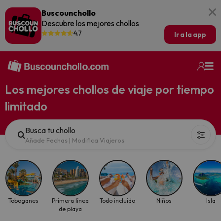
Buscounchollo
Descubre los mejores chollos
4.7
Ir a la app
Los mejores chollos de viaje por tiempo
limitado
Busca tu chollo
Añade Fechas
|
Modifica Viajeros
Toboganes
Primera línea
Todo incluido
Niños
Isla
de playa