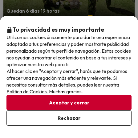
Quedan 6 días 19 horas
Tu privacidad es muy importante
Naturaleza y piscina: tu escapada 4* de
Utilizamos cookies únicamente para darte una experiencia
verano en Ávila
adaptada a tus preferencias y poder mostrarte publicidad
personalizada según tu perfil de navegación. Estas cookies
Hotel Sonsoles Ávila (antiguo Fontecruz Ávila)
nos ayudan a mostrar el contenido en base a tus intereses y
optimizar nuestra web para ti.
8.2
1060 opiniones
Al hacer clic en "Aceptar y cerrar", harás que te podamos
Ávila
ofrecer una navegación más eficiente y relevante. Si
Alojamiento y desayuno
necesitas consultar más detalles, puedes leer nuestra
Subir a la Muralla de Ávila desde la
Consejo del experto
Política de Cookies.
Muchas gracias.
Puerta del Alcázar es viajar directo a la Edad Media. Sus
88 torres custodian un casco histórico único a solo diez
Aceptar y cerrar
minutos en coche de tu hotel.
También disponible con:
Rechazar
Media pensión
Ver en mapa
Cancelación GRATIS hasta 3 días antes