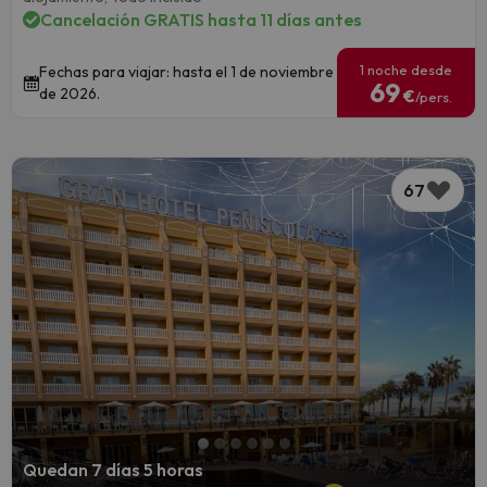
Cancelación GRATIS hasta 11 días antes
1 noche desde
Fechas para viajar: hasta el 1 de noviembre
69
de 2026.
€
/pers.
67
Quedan 7 días 5 horas