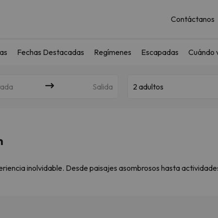
Contáctanos
as
Fechas Destacadas
Regímenes
Escapadas
Cuándo v
rada
Salida
2 adultos
m
iencia inolvidable. Desde paisajes asombrosos hasta actividades c
coUnChollo encontrarás ofertas exclusivas que no querrás dejar p
ervar tu viaje a Ámsterdam, Países Bajos y vivir una aventura únic