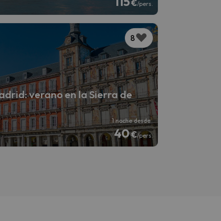
115
€
/pers.
8
drid: verano en la Sierra de
1 noche desde
40
€
/pers.