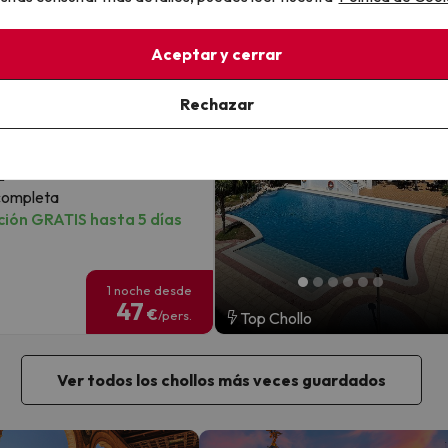
 en 4* muy cerca de
798
Aceptar y cerrar
a en Malgrat de Mar
Rechazar
pa & Spa
ones
de Mar, Costa del Maresme -
a
completa
ión GRATIS hasta 5 días
1 noche desde
47
€
/pers.
Top Chollo
Ver todos los chollos más veces guardados