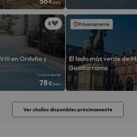
56
€
/pers.
8
Próximamente
XVIII en Orduña y
El lado más verde de Ma
Guadarrama
1 noche desde
78
€
/pers.
Ver chollos disponibles próximamente