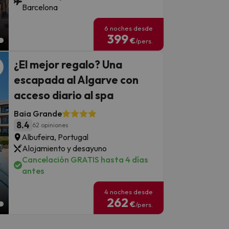
Barcelona
6 noches desde
399
€
/pers.
¿El mejor regalo? Una
escapada al Algarve con
acceso diario al spa
Baia Grande
8.4
62 opiniones
Albufeira, Portugal
Alojamiento y desayuno
Cancelación GRATIS hasta 4 días
antes
4 noches desde
262
€
/pers.