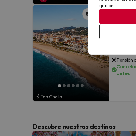
gracias.
Alójate
882
la play
Hotel Euro
8
339 opini
Malgrat 
Barcelon
Pensión 
Cancelac
antes
Top Chollo
Descubre nuestros destinos