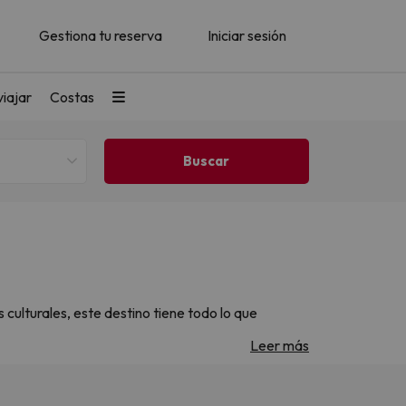
Gestiona tu reserva
Iniciar sesión
iajar
Costas
ulturales, este destino tiene todo lo que
asar. Además, disfruta de precios inigualables
Leer más
a!