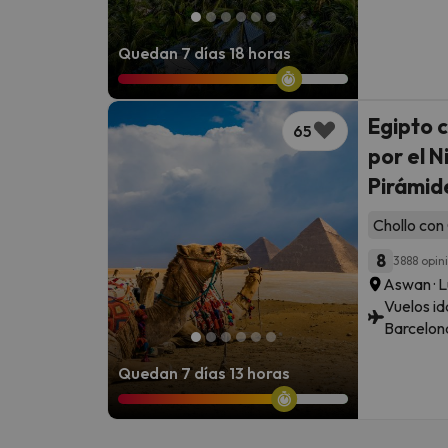
Quedan 7 días 18 horas
Egipto 
65
por el N
Pirámid
Chollo con 
8
3888 opin
Aswan · L
Vuelos id
Barcelon
Quedan 7 días 13 horas