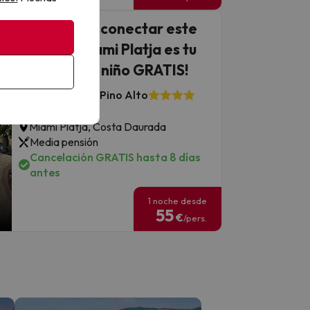
¿Buscas desconectar este
verano? Miami Platja es tu
destino ¡1er niño GRATIS!
Hotel ALEGRIA Pino Alto
7.2
783 opiniones
Miami Platja, Costa Daurada
Media pensión
Cancelación GRATIS hasta 8 días
antes
1 noche desde
55
€
/pers.