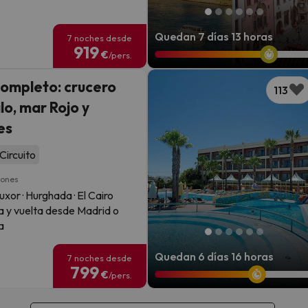
Quedan 7 días 13 horas
7 noches desde
919
€
/pers.
completo: crucero
113
ilo, mar Rojo y
es
Circuito
iones
uxor · Hurghada · El Cairo
a y vuelta desde Madrid o
a
Quedan 6 días 16 horas
7 noches desde
799
€
/pers.