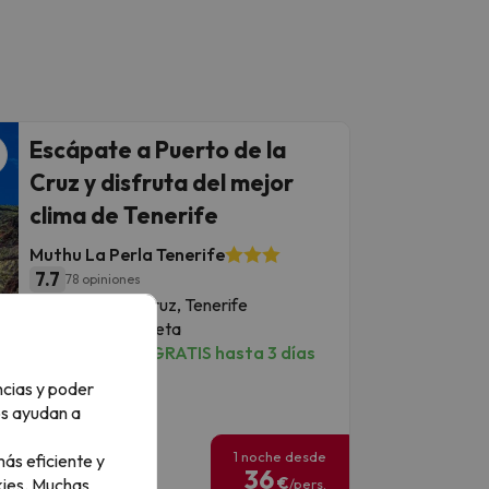
Escápate a Puerto de la
Cruz y disfruta del mejor
clima de Tenerife
Muthu La Perla Tenerife
7.7
78 opiniones
Puerto de la Cruz, Tenerife
Pensión completa
Cancelación GRATIS hasta 3 días
antes
ncias y poder
os ayudan a
1 noche desde
ás eficiente y
36
€
ies.
Muchas
/pers.