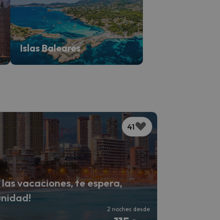
Islas Baleares
41
 las vacaciones, te espera,
unidad!
2 noches desde