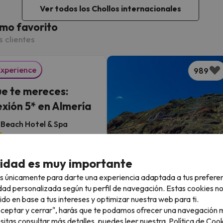
Ver todos los Chollos internacionales
mo favorito
s clientes
Experience
989
que te mereces:
xión 5* en Almería
Beach Hotel & Spa
niones
 Costa de Almería
cidad es muy importante
nto y desayuno
ión GRATIS hasta 4 días
s únicamente para darte una experiencia adaptada a tus prefere
dad personalizada según tu perfil de navegación. Estas cookies n
ido en base a tus intereses y optimizar nuestra web para ti.
2 noches desde
"Aceptar y cerrar", harás que te podamos ofrecer una navegación m
119
€
esitas consultar más detalles, puedes leer nuestra
Política de Cook
/pers.
Top Chollo