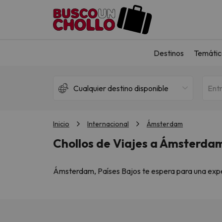
Destinos
Temátic
Cualquier destino disponible
Ent
Inicio
Internacional
Ámsterdam
Chollos de Viajes a Ámsterda
Ámsterdam, Países Bajos te espera para una exper
necesitas para unas vacaciones perfectas. En Bus
por tiempo limitado. ¡Es el momento ideal para res