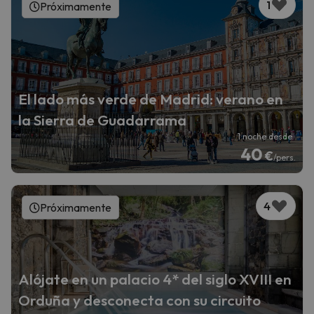
1
Próximamente
El lado más verde de Madrid: verano en
la Sierra de Guadarrama
1 noche desde
40
€
/pers.
4
Próximamente
Alójate en un palacio 4* del siglo XVIII en
Orduña y desconecta con su circuito