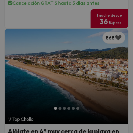
Cancelación GRATIS hasta 3 días antes
1 noche desde
36
€
/pers.
868
Top Chollo
Alójate en 4* muy cerca de la playa en