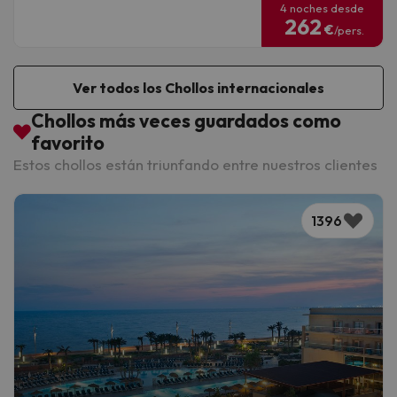
4 noches desde
262
€
/pers.
Ver todos los Chollos internacionales
Chollos más veces guardados como
favorito
Estos chollos están triunfando entre nuestros clientes
1396