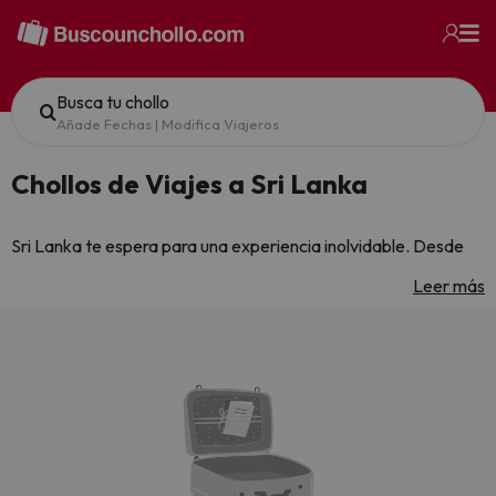
Busca tu chollo
Añade Fechas
|
Modifica Viajeros
Chollos de Viajes a Sri Lanka
Sri Lanka te espera para una experiencia inolvidable. Desde
paisajes asombrosos hasta actividades culturales, este
Leer más
destino tiene todo lo que necesitas para unas vacaciones
perfectas. En BuscoUnChollo encontrarás ofertas exclusivas
que no querrás dejar pasar. Además, disfruta de precios
inigualables por tiempo limitado. ¡Es el momento ideal para
reservar tu viaje a Sri Lanka y vivir una aventura única!