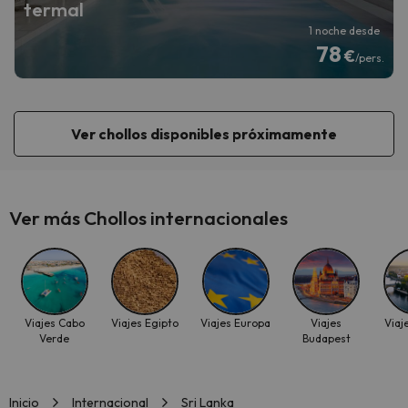
termal
1 noche desde
78
€
/pers.
Ver chollos disponibles próximamente
Ver más Chollos internacionales
Viajes Cabo
Viajes Egipto
Viajes Europa
Viajes
Viaj
Verde
Budapest
Inicio
Internacional
Sri Lanka