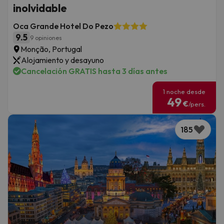
inolvidable
Oca Grande Hotel Do Pezo
9.5
9 opiniones
Monção, Portugal
Alojamiento y desayuno
Cancelación GRATIS hasta 3 días antes
1 noche desde
49
€
/pers.
185