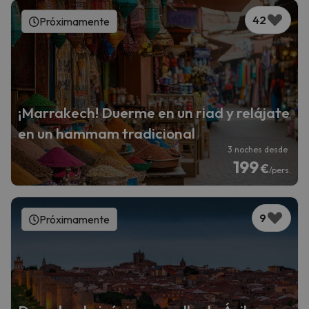
42
Próximamente
¡Marrakech! Duerme en un riad y relájate
en un hammam tradicional
3 noches desde
199
€
/pers.
9
Próximamente