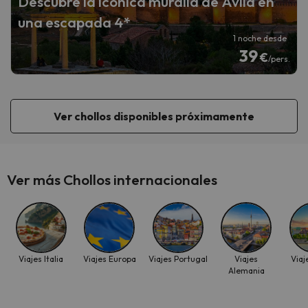
Descubre la icónica muralla de Ávila en
una escapada 4*
1 noche desde
39
€
/pers.
Ver chollos disponibles próximamente
Ver más Chollos internacionales
Viajes Italia
Viajes Europa
Viajes Portugal
Viajes
Viaj
Alemania