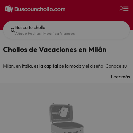
Busca tu chollo
Añade Fechas
|
Modifica Viajeros
Chollos de Vacaciones en Milán
Milán, en Italia, es la capital de la moda y el diseño. Conoce su
catedral y vida cultural. ¡Visita Milán!
Leer más
Déjate seducir por Milán, Italia, un lugar lleno de historia,
cultura y belleza natural. Desde hoteles acogedores hasta
emocionantes actividades, todo lo que necesitas para una
escapada perfecta.