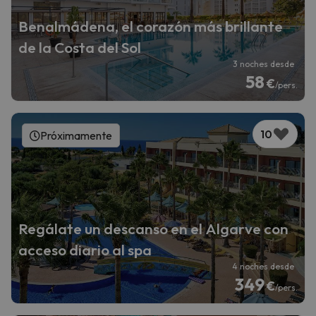
Benalmádena, el corazón más brillante
de la Costa del Sol
3 noches desde
58
€
/pers.
10
Próximamente
Regálate un descanso en el Algarve con
acceso diario al spa
4 noches desde
349
€
/pers.