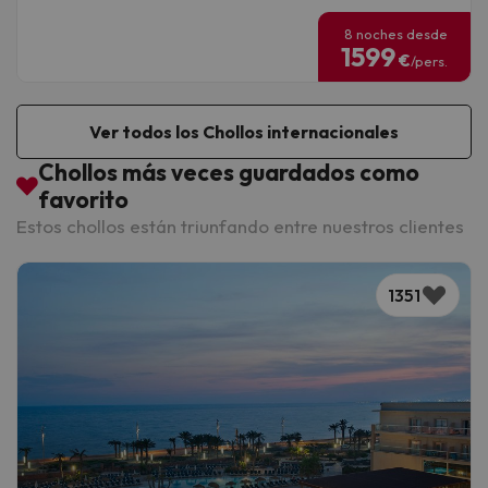
8 noches desde
1599
€
/pers.
Ver todos los Chollos internacionales
Chollos más veces guardados como
favorito
Estos chollos están triunfando entre nuestros clientes
1351