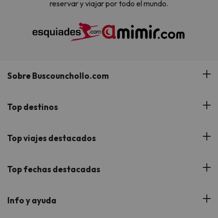
reservar y viajar por todo el mundo.
Sobre Buscounchollo.com
¿Quiénes somos?
Top destinos
Tarjeta Regalo
Hoteles Andalucía
Top viajes destacados
Buscounchollo en los medios
Hoteles Andorra
Blog
Viajes con Niños
Top fechas destacadas
Hoteles Cataluña
Web Corporativa
Viajes de Ciudad
Hoteles Portugal
Verano
Info y ayuda
Proveedores
Viajes de Novios
Hoteles Valencia
Puente de Agosto