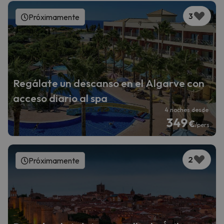
3
Próximamente
Regálate un descanso en el Algarve con
acceso diario al spa
4 noches desde
349
€
/pers.
2
Próximamente