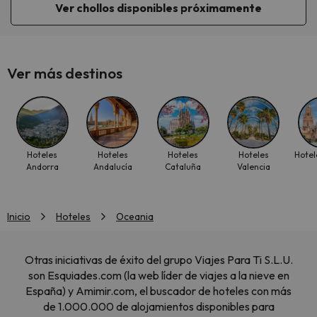
Ver chollos disponibles próximamente
Ver más destinos
Hoteles
Hoteles
Hoteles
Hoteles
Hotel
Andorra
Andalucía
Cataluña
Valencia
Inicio
Hoteles
Oceania
Otras iniciativas de éxito del grupo Viajes Para Ti S.L.U.
son Esquiades.com (la web líder de viajes a la nieve en
España) y Amimir.com, el buscador de hoteles con más
de 1.000.000 de alojamientos disponibles para