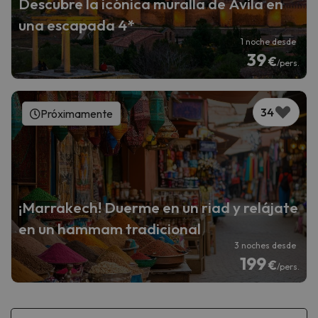
Descubre la icónica muralla de Ávila en
una escapada 4*
1 noche desde
39
€
/pers.
34
Próximamente
¡Marrakech! Duerme en un riad y relájate
en un hammam tradicional
3 noches desde
199
€
/pers.