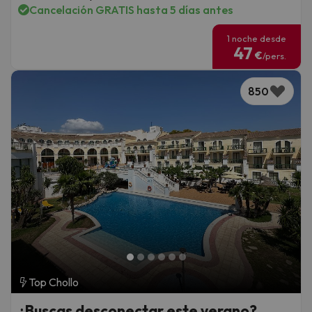
Cancelación GRATIS hasta 5 días antes
1 noche desde
47
€
/pers.
850
Top Chollo
¿Buscas desconectar este verano?