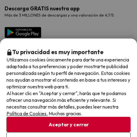
Opiniones de nuestros clientes
Viajes con mascotas
Contáctanos
Descarga GRATIS nuestra app
Hoteles Galicia
Vacaciones en Agosto
Más de 3 MILLONES de descargas y una valoración de 4,7/5.
Viajes para grupos
Chollos con Todo Incluido
Preguntas frecuentes
Hoteles en Islas
Vacaciones en Septiembre
Chollos en la playa
Hoteles Salou
Vacaciones en Octubre
Chollos con Vuelo Incluido
Vacaciones en Noviembre
Tu privacidad es muy importante
Hoteles con toboganes
Utilizamos cookies únicamente para darte una experiencia
adaptada a tus preferencias y poder mostrarte publicidad
Selección de la Newsletter
personalizada según tu perfil de navegación. Estas cookies
nos ayudan a mostrar el contenido en base a tus intereses y
Métodos de pago disponibles
Los favoritos de nuestros clientes
optimizar nuestra web para ti.
Al hacer clic en "Aceptar y cerrar", harás que te podamos
ofrecer una navegación más eficiente y relevante. Si
necesitas consultar más detalles, puedes leer nuestra
Política de Cookies.
Muchas gracias.
Condiciones generales
Privacidad datos
Aceptar y cerrar
Política de cookies