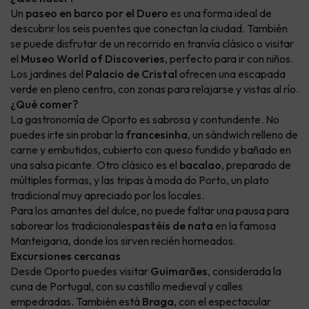
Un
paseo en barco por el Duero
es una forma ideal de
descubrir los seis puentes que conectan la ciudad. También
se puede disfrutar de un recorrido en tranvía clásico o visitar
el
Museo World of Discoveries
, perfecto para ir con niños.
Los jardines del
Palacio de Cristal
ofrecen una escapada
verde en pleno centro, con zonas para relajarse y vistas al río.
¿Qué comer?
La gastronomía de Oporto es sabrosa y contundente. No
puedes irte sin probar la
francesinha
, un sándwich relleno de
carne y embutidos, cubierto con queso fundido y bañado en
una salsa picante. Otro clásico es el
bacalao
, preparado de
múltiples formas, y las tripas à moda do Porto, un plato
tradicional muy apreciado por los locales.
Para los amantes del dulce, no puede faltar una pausa para
saborear los tradicionales
pastéis de nata
en la famosa
Manteigaria, donde los sirven recién horneados.
Excursiones cercanas
Desde Oporto puedes visitar
Guimarães
, considerada la
cuna de Portugal, con su castillo medieval y calles
empedradas. También está
Braga
, con el espectacular