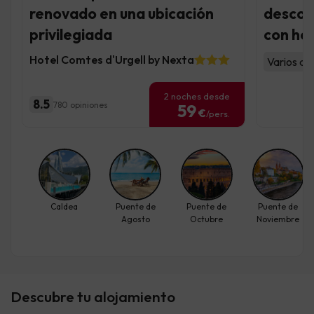
renovado en una ubicación
descon
privilegiada
con hot
Hotel Comtes d'Urgell by Nexta
Varios al
2 noches desde
8.5
780 opiniones
59
€
/pers.
Caldea
Puente de
Puente de
Puente de
Agosto
Octubre
Noviembre
Descubre tu alojamiento