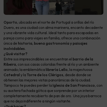
Oporto
, ubicada en el norte de Portugal a orillas del río
Duero, es una ciudad con alma marinera, encanto decadente
y una vibrante vida cultural. Ideal tanto para escapadas en
pareja como para viajes en familia, ofrece una combinación
única de
historia, buena gastronomía y paisajes
inolvidables
.
¿Qué visitar?
Entre sus imprescindibles se encuentran el
barrio de la
Ribeira
, con sus casas coloridas frente al río y un ambiente
animado; la emblemática
librería Lello
, la majestuosa
Catedral
y la
Torre de los Clérigos
, desde donde se
obtienen las mejores vistas panorámicas de la ciudad.
Tampoco te puedes perder la
Iglesia de San Francisco
, con
su austera fachada gótica que sorprende por un interior
completamente recubierto de pan de oro. Una joya barroca
que no deja indiferente a ningún visitante.
¿Qué hacer?