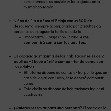
consultemos si es
posible estar alojados en la
misma habitación.
Niños de 4 a 6 años:
el 1º viaja con un
50% de
descuento
, siempre acompañado por 2 adultos o 2
personas que paguen la tarifa de adulto.
¡Importante! Si viajas con un niño,
este
compartirá cama con los adultos.
La
capacidad máxima de las habitaciones
es de
2
adultos + 1 bebé o 1 niño compartiendo cama con
los adultos.
El hotel no dispone de camas extra, por lo que, en
caso de viajar con 1 niño, este deberá compartir
cama.
Este chollo no dispone de habitaciones triples ni
cuádruples.
¿Quieres reservar para una persona?
El precio de la