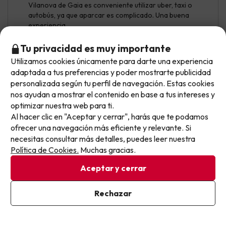
Vilanova de Gaia es conveniente utilizar uber, taxi o
autobús, ya que aparcar es complicado. Una buena
experiencia.
Las habitaciones están bien, limpias, con sábanas y
Tu privacidad es muy importante
toallas muy buenas, quizás son un tanto pequeñas. El
Utilizamos cookies únicamente para darte una experiencia
No llegas tarde: llegas al siguiente.
desayuno completo, pero se echa de menos un buen
adaptada a tus preferencias y poder mostrarte publicidad
café.
Este chollo ya ha caducado, pero cada día lanzamos
personalizada según tu perfil de navegación. Estas cookies
nuevas oportunidades para viajar mejor y pagar
nos ayudan a mostrar el contenido en base a tus intereses y
optimizar nuestra web para ti.
menos.
Al hacer clic en "Aceptar y cerrar", harás que te podamos
Apúntate y que el próximo no se te escape.
ofrecer una navegación más eficiente y relevante. Si
necesitas consultar más detalles, puedes leer nuestra
Pon tu mejor e-mail
Política de Cookies.
Muchas gracias.
Aceptar y cerrar
Ya estoy suscrito
Rechazar
Mostrar más opiniones
Al suscribirte, confirmas haber leído y estar de acuerdo con la
Política de Privacidad
Si tienes dudas antes de reservar, puedes consultar nuestro