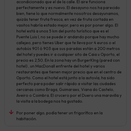
acondicionado que el de la calle. El aire funciona
perfectamente y es nuevo. El desayuno nos ha parecido
bien, tiene lo que normalmente nosotros desayunamos,
quizás tener fruta fresca, en vez de fruta cortada en
vasitos habría estado mejor, pero es por poner algo. El
hotel está a unos 5 km del punto turístico que es el
Puente Luis I, no se puede ir andando porque hay mucho
callejeo, pero tienes Uber que te lleva por 4 euros o el
autobús 901 ó 903 que sus paradas están a 200 metros
del hotel y puedes ir a cualquier sito de Caia u Oporto, el
precio es 2,50. En la zona hay un BurgerKIng (pared con
hotel) , un MacDonall enfrente del hotel y varios
restaurantes que tienen mejor precio que en el centro de
Oporto. Como el hotel está junto a la autovía, ha sido
perfecto para poder salir rápido a visitar las ciudades
cercanas como Braga, Guimaraes, Viana do Castelo,
Aveiro o Coimbra. El crucero por el Duero una maravilla y
la visita a la bodega nos ha gustado.
Por poner algo, podía tener un frigorífico en la
habitación.