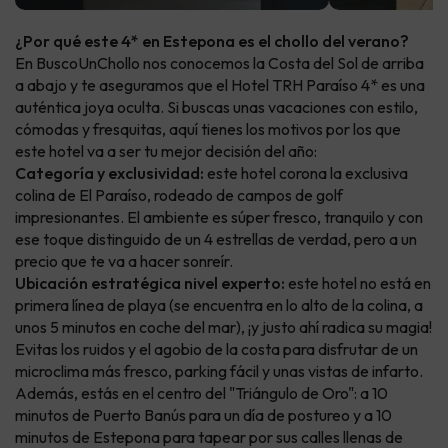
¿Por qué este 4* en Estepona es el chollo del verano?
En BuscoUnChollo nos conocemos la Costa del Sol de arriba
a abajo y te aseguramos que el Hotel TRH Paraíso 4* es una
auténtica joya oculta. Si buscas unas vacaciones con estilo,
cómodas y fresquitas, aquí tienes los motivos por los que
este hotel va a ser tu mejor decisión del año:
Categoría y exclusividad:
este hotel corona la exclusiva
colina de El Paraíso, rodeado de campos de golf
impresionantes. El ambiente es súper fresco, tranquilo y con
ese toque distinguido de un 4 estrellas de verdad, pero a un
precio que te va a hacer sonreír.
Ubicación estratégica nivel experto:
este hotel no está en
primera línea de playa (se encuentra en lo alto de la colina, a
unos 5 minutos en coche del mar), ¡y justo ahí radica su magia!
Evitas los ruidos y el agobio de la costa para disfrutar de un
microclima más fresco, parking fácil y unas vistas de infarto.
Además, estás en el centro del "Triángulo de Oro": a 10
minutos de Puerto Banús para un día de postureo y a 10
minutos de Estepona para tapear por sus calles llenas de