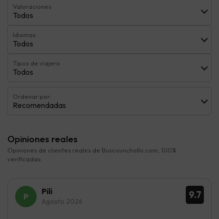
Valoraciones
Todos
Idiomas
Todos
Tipos de viajero
Todos
Ordenar por:
Recomendadas
Opiniones reales
Opiniones de clientes reales de Buscounchollo.com, 100%
verificadas.
Pili
9.7
Agosto 2026