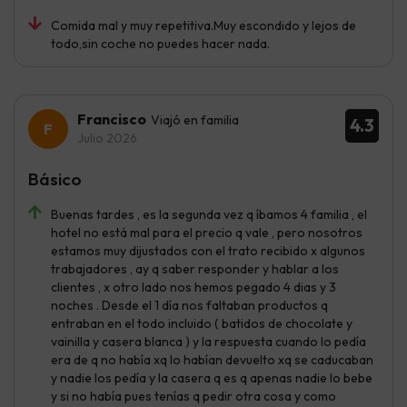
Comida mal y muy repetitiva.Muy escondido y lejos de
todo,sin coche no puedes hacer nada.
Francisco
Viajó en familia
4.3
Julio 2026
Básico
Buenas tardes , es la segunda vez q íbamos 4 familia , el
hotel no está mal para el precio q vale , pero nosotros
estamos muy dijustados con el trato recibido x algunos
trabajadores , ay q saber responder y hablar a los
clientes , x otro lado nos hemos pegado 4 dias y 3
noches . Desde el 1 día nos faltaban productos q
entraban en el todo incluido ( batidos de chocolate y
vainilla y casera blanca ) y la respuesta cuando lo pedía
era de q no había xq lo habían devuelto xq se caducaban
y nadie los pedía y la casera q es q apenas nadie lo bebe
y si no había pues tenías q pedir otra cosa y como