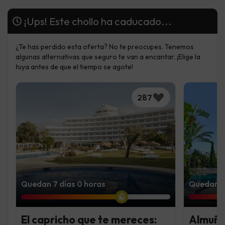
¡Ups! Este chollo ha caducado...
¿Te has perdido esta oferta? No te preocupes. Tenemos
algunas alternativas que seguro te van a encantar. ¡Elige la
tuya antes de que el tiempo se agote!
287
Quedan 7 días 0 horas
Quedan 6
El capricho que te mereces:
Almuñé