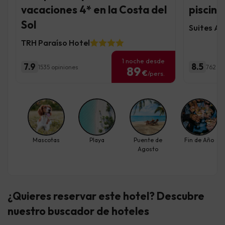
vacaciones 4* en la Costa del
piscina
Sol
Suites Al
TRH Paraíso Hotel
1 noche desde
7.9
8.5
1535 opiniones
762 op
89
€
/pers.
Mascotas
Playa
Puente de
Fin de Año
Agosto
¿Quieres reservar este hotel? Descubre
nuestro buscador de hoteles