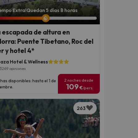
iempo Extra!
Quedan 5 días 8 horas
 escapada de altura en
orra: Puente Tibetano, Roc del
r y hotel 4*
laza Hotel & Wellness
3269 opiniones
2 noches desde
has disponibles: hasta el 1 de
109
iembre.
€
/pers.
263