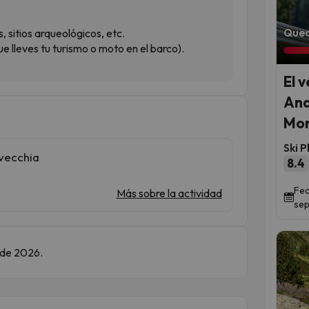
Qued
 sitios arqueológicos, etc.
e lleves tu turismo o moto en el barco).
El 
And
Mon
Ski P
avecchia
8.4
Fec
Más sobre la actividad
sep
e de 2026.