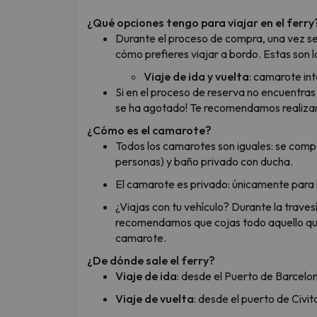
¿Qué opciones tengo para viajar en el ferry
Durante el proceso de compra, una vez sel
cómo prefieres viajar a bordo. Estas son l
Viaje de ida y vuelta
: camarote int
Si en el proceso de reserva no encuentra
se ha agotado! Te recomendamos realizar 
¿Cómo es el camarote?
Todos los camarotes son iguales: se comp
personas) y baño privado con ducha.
El camarote es privado: únicamente para 
¿Viajas con tu vehículo? Durante la trave
recomendamos que cojas todo aquello que 
camarote.
¿De dónde sale el ferry?
Viaje de ida
: desde el Puerto de Barcelo
Viaje de vuelta
: desde el puerto de Civi