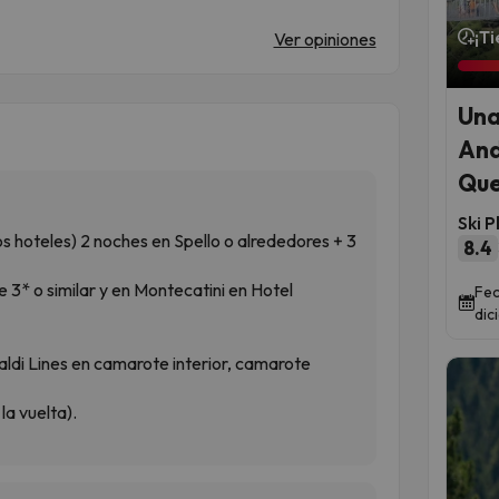
¡T
Ver opiniones
Una
And
Que
Ski P
os hoteles) 2 noches en Spello o alrededores + 3
8.4
e 3* o similar y en Montecatini en Hotel
Fec
dic
aldi Lines en camarote interior, camarote
la vuelta).