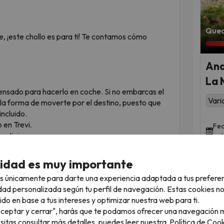
Qued
re, ¡este chollo es para ti! Te contamos cómo
And
La 
ensado para hacerlo en coche. Si no embarcas el
Vari
r la forma de moverte por el destino, puesto que
incluido.
 en Trevi.
Fec
catini.
oct
noches en Spello o Trevi + 3 noches en Montecatini
cidad es muy importante
s únicamente para darte una experiencia adaptada a tus prefere
noches en Spello o Trevi + 4 noches en Montecatini
dad personalizada según tu perfil de navegación. Estas cookies n
ido en base a tus intereses y optimizar nuestra web para ti.
s fácil! Te proponemos itinerarios orientativos:
"Aceptar y cerrar", harás que te podamos ofrecer una navegación m
 de cada localidad. No hace falta que lo sigas
esitas consultar más detalles, puedes leer nuestra
Política de Cook