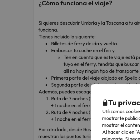
¿Cómo funciona el viaje?
Si quieres descubrir Umbría y la Toscana a tu ai
funciona.
Tienes incluido lo siguiente:
Billetes de ferry de ida y vuelta.
Embarcar tu coche en el ferry.
Ten en cuenta que este viaje está p
tuyo en el ferry, tendrás que busca
allí no hay ningún tipo de transporte 
Primera parte del viaje alojado en Spello o
Segunda parte del viaje alojado en Monte
Además, puedes escoger entre dos opciones:
Ruta de 7 noches (1 noche en el ferry + 2 
Tu priva
+ 1 noche en el ferry)
Utilizamos cookie
Ruta de 9 noches (1 noche en el ferry + 3 
mostrarte publici
+ 1 noche en el ferry)
mostrar el conten
Por otro lado, desde Buscounchollo ¡te lo ponemo
Al hacer clic en 
muestran los puntos turísticos más emblemáticos
relevante. Si nec