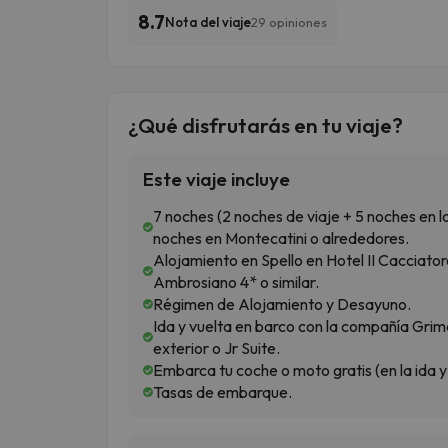
8.7
Nota del viaje
29 opiniones
¿Qué disfrutarás en tu viaje?
Este viaje incluye
7 noches (2 noches de viaje + 5 noches en l
noches en Montecatini o alrededores.
Alojamiento en Spello en Hotel II Cacciator
Ambrosiano 4* o similar.
Régimen de Alojamiento y Desayuno.
Ida y vuelta en barco con la compañía Grim
exterior o Jr Suite.
Embarca tu coche o moto gratis (en la ida y 
Tasas de embarque.