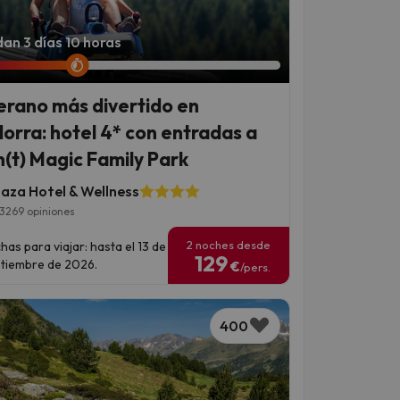
an 3 días 10 horas
verano más divertido en
orra: hotel 4* con entradas a
(t) Magic Family Park
laza Hotel & Wellness
3269 opiniones
2 noches desde
has para viajar: hasta el 13 de
129
tiembre de 2026.
€
/pers.
400