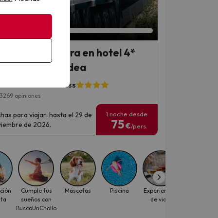
an 2 días 10 horas
apada a Andorra en hotel 4*
 entrada a Caldea
laza Hotel & Wellness
3269 opiniones
1 noche desde
has para viajar: hasta el 29 de
75
iembre de 2026.
€
/pers.
ción
Cumple tus
Mascotas
Piscina
Experiencias
Caldea
ita
sueños con
de viaje
BuscoUnChollo