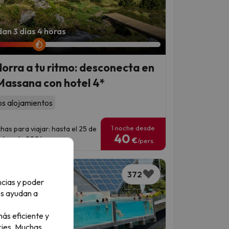
an 3 días 4 horas
orra a tu ritmo: desconecta en
Massana con hotel 4*
os alojamientos
1 noche desde
has para viajar: hasta el 25 de
40
ubre de 2026.
€
/pers.
372
ncias y poder
os ayudan a
ás eficiente y
ies.
Muchas