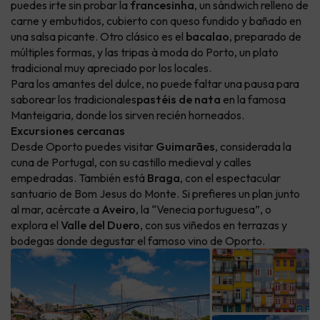
puedes irte sin probar la
francesinha
, un sándwich relleno de
carne y embutidos, cubierto con queso fundido y bañado en
una salsa picante. Otro clásico es el
bacalao
, preparado de
múltiples formas, y las tripas à moda do Porto, un plato
tradicional muy apreciado por los locales.
Para los amantes del dulce, no puede faltar una pausa para
saborear los tradicionales
pastéis de nata
en la famosa
Manteigaria, donde los sirven recién horneados.
Excursiones cercanas
Desde Oporto puedes visitar
Guimarães
, considerada la
cuna de Portugal, con su castillo medieval y calles
empedradas. También está
Braga
, con el espectacular
santuario de Bom Jesus do Monte. Si prefieres un plan junto
al mar, acércate a
Aveiro
, la “Venecia portuguesa”, o
explora el
Valle del Duero
, con sus viñedos en terrazas y
bodegas donde degustar el famoso vino de Oporto.