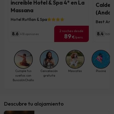
increíble Hotel & Spa 4* en La
Caldea 
Massana
(Andor
Hotel Rutllan & Spa
Best And
2 noches desde
8.6
8.4
418 opiniones
1668 o
89
€
/pers.
Cumple tus
Cancelación
Mascotas
Piscina
sueños con
gratuita
BuscoUnChollo
Descubre tu alojamiento