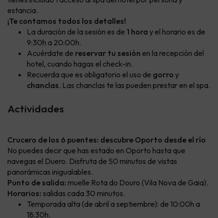
estancia.
¡Te contamos todos los detalles!
La duración de la sesión es de
1 hora
y el horario es de
9:30h a 20:00h.
Acuérdate de
reservar tu sesión
en la recepción del
hotel, cuando hagas el check-in.
Recuerda que es obligatorio el uso de
gorro
y
chanclas
. Las chanclas te las pueden prestar en el spa.
Actividades
Crucero de los 6 puentes: descubre Oporto desde el río
No puedes decir que has estado en Oporto hasta que
navegas el Duero. Disfruta de 50 minutos de vistas
panorámicas inigualables.
Punto de salida:
muelle Rota do Douro (Vila Nova de Gaia).
Horarios:
salidas cada 30 minutos.
Temporada alta (de abril a septiembre): de 10:00h a
18:30h.