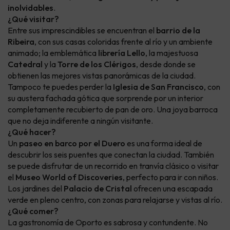
inolvidables
.
¿Qué visitar?
Entre sus imprescindibles se encuentran el
barrio de la
Ribeira
, con sus casas coloridas frente al río y un ambiente
animado; la emblemática
librería Lello
, la majestuosa
Catedral
y la
Torre de los Clérigos
, desde donde se
obtienen las mejores vistas panorámicas de la ciudad.
Tampoco te puedes perder la
Iglesia de San Francisco
, con
su austera fachada gótica que sorprende por un interior
completamente recubierto de pan de oro. Una joya barroca
que no deja indiferente a ningún visitante.
¿Qué hacer?
Un
paseo en barco por el Duero
es una forma ideal de
descubrir los seis puentes que conectan la ciudad. También
se puede disfrutar de un recorrido en tranvía clásico o visitar
el
Museo World of Discoveries
, perfecto para ir con niños.
Los jardines del
Palacio de Cristal
ofrecen una escapada
verde en pleno centro, con zonas para relajarse y vistas al río.
¿Qué comer?
La gastronomía de Oporto es sabrosa y contundente. No