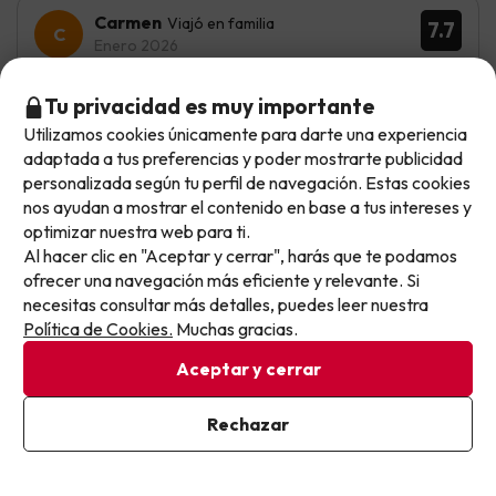
Carmen
Viajó en familia
7.7
Enero 2026
Bien
Tu privacidad es muy importante
Utilizamos cookies únicamente para darte una experiencia
La piscina, el desayuno, el personal
No llegas tarde: llegas al siguiente.
adaptada a tus preferencias y poder mostrarte publicidad
Este chollo ya ha caducado, pero cada día lanzamos
personalizada según tu perfil de navegación. Estas cookies
La ubicación y la habitación interior.
nuevas oportunidades para viajar mejor y pagar
nos ayudan a mostrar el contenido en base a tus intereses y
optimizar nuestra web para ti.
menos.
Al hacer clic en "Aceptar y cerrar", harás que te podamos
Apúntate y que el próximo no se te escape.
Mostrar más opiniones
ofrecer una navegación más eficiente y relevante. Si
necesitas consultar más detalles, puedes leer nuestra
Pon tu mejor e-mail
Si tienes dudas antes de reservar, puedes consultar nuestro
Política de Cookies.
Muchas gracias.
apartado de
preguntas frecuentes
.
Aceptar y cerrar
Ya estoy suscrito
Rechazar
Otras iniciativas de éxito del grupo Viajes Para Ti S.L.U.
Al suscribirte, confirmas haber leído y estar de acuerdo con la
Política de Privacidad
son Esquiades.com (la web líder de viajes a la nieve en
España) y Amimir.com, el buscador de hoteles con más