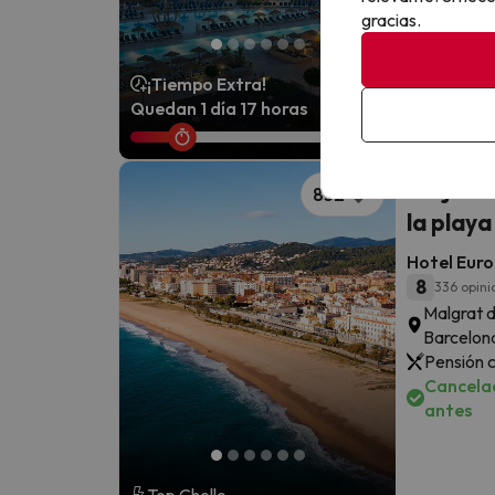
Alojamie
gracias.
Cancelac
antes
¡Tiempo Extra!
Quedan 1 día 17 horas
Alójate
832
la play
Hotel Euro
8
336 opini
Malgrat 
Barcelon
Pensión 
Cancelac
antes
Top Chollo