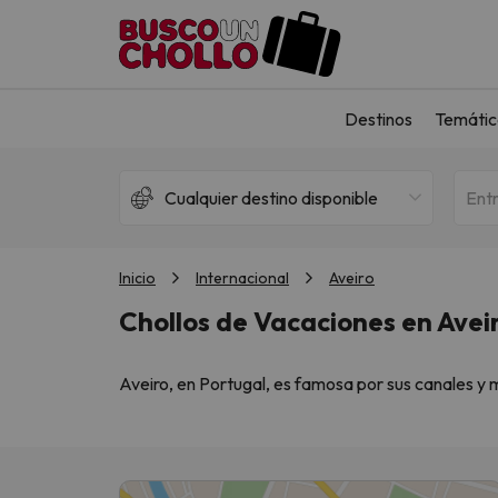
Destinos
Temátic
Cualquier destino disponible
Ent
Inicio
Internacional
Aveiro
Chollos de Vacaciones en Avei
Aveiro, en Portugal, es famosa por sus canales y 
Déjate seducir por Aveiro, Portugal, un lugar llen
necesitas para una escapada perfecta.