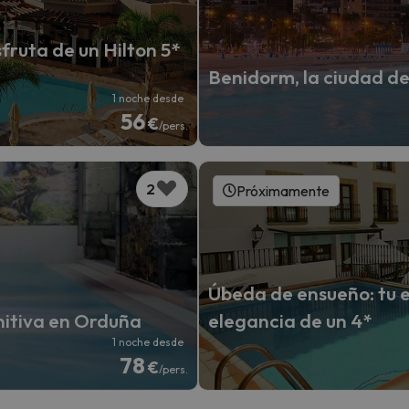
fruta de un Hilton 5*
Benidorm, la ciudad de 
1 noche desde
56
€
/pers.
2
Próximamente
Úbeda de ensueño: tu 
nitiva en Orduña
elegancia de un 4*
1 noche desde
78
€
/pers.