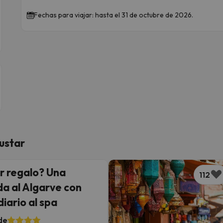
Fechas para viajar: hasta el 31 de octubre de 2026.
ustar
or regalo? Una
112
a al Algarve con
iario al spa
de