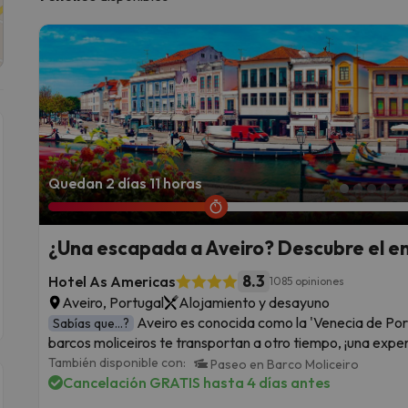
Quedan 2 días 11 horas
¿Una escapada a Aveiro? Descubre el en
8.3
Hotel As Americas
1085 opiniones
Aveiro, Portugal
Alojamiento y desayuno
Aveiro es conocida como la 'Venecia de Por
Sabías que...?
barcos moliceiros te transportan a otro tiempo, ¡una exper
También disponible con:
Paseo en Barco Moliceiro
Cancelación GRATIS hasta 4 días antes