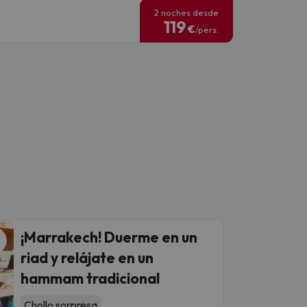
2 noches desde
119
€
/pers.
¡Marrakech! Duerme en un
riad y relájate en un
hammam tradicional
Chollo sorpresa