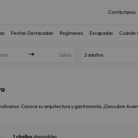
Contáctanos
as
Fechas Destacadas
Regímenes
Escapadas
Cuándo v
rada
Salida
2 adultos
ro
moliceiros. Conoce su arquitectura y gastronomía. ¡Descubre Aveir
o de historia, cultura y belleza natural. Desde hoteles acogedores
1 chollos
disponibles