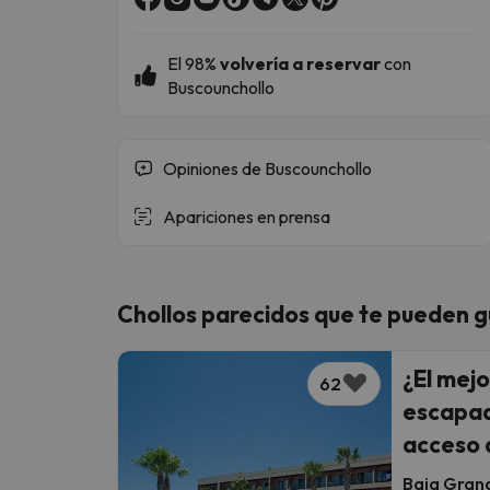
El
98%
volvería a reservar
con
Buscounchollo
Opiniones de Buscounchollo
Apariciones en prensa
Chollos parecidos que te pueden g
¿El mej
62
escapad
acceso d
Baia Gran