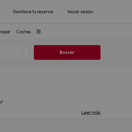
Gestiona tu reserva
Iniciar sesión
iajar
Costas
o!
Leer más
 hasta emocionantes actividades, todo lo que