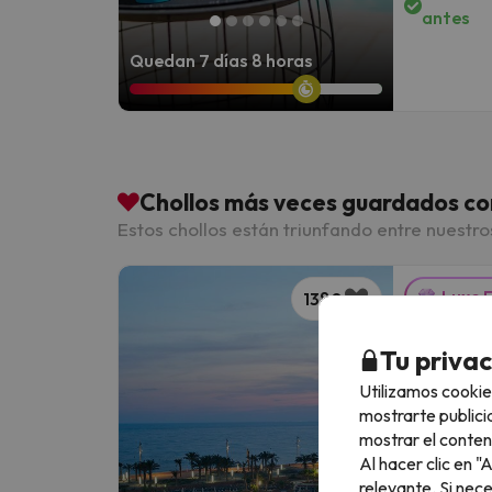
antes
Quedan 7 días 8 horas
Chollos más veces guardados co
Estos chollos están triunfando entre nuestro
Luxe 
1380
El lujo 
Tu priva
descone
Utilizamos cookie
mostrarte publici
Cabogata 
mostrar el conten
8.8
541 opi
Al hacer clic en 
Retamar,
relevante. Si nec