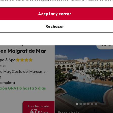
nto y desayuno
ión GRATIS hasta 4 días
Aceptar y cerrar
2 noches desde
Rechazar
119
€
/pers.
Top Chollo
 en 4* muy cerca de
776
a en Malgrat de Mar
pa & Spa
ones
de Mar, Costa del Maresme -
a
completa
ión GRATIS hasta 5 días
1 noche desde
47
€
/pers.
Top Chollo