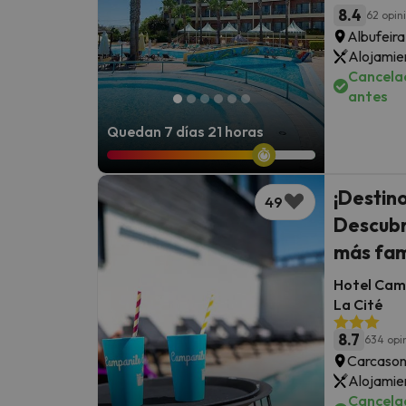
8.4
62 opin
Albufeira
Alojamie
Cancelac
antes
Quedan 7 días 21 horas
¡Destin
49
Descubr
más fa
Hotel Cam
La Cité
8.7
634 opi
Carcason
Alojamie
Cancelac