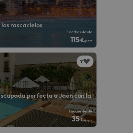
los rascacielos
2 noches desde
115
€
/pers.
7
escapada perfecta a Jaén con la
1 noche desde
35
€
/pers.