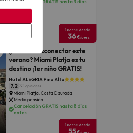
Cancelación GRATIS hasta 3 días
antes
1 noche desde
36
€
/pers.
¿Buscas desconectar este
verano? Miami Platja es tu
destino ¡1er niño GRATIS!
Hotel ALEGRIA Pino Alto
7.2
778 opiniones
Miami Platja, Costa Daurada
Media pensión
Cancelación GRATIS hasta 8 días
antes
1 noche desde
55
€
/pers.