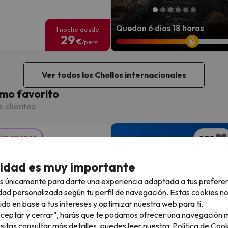
Quedan 6 días 18 horas
1 noche desde
29
€
/pers.
Ver todos los Chollos internacionales
mo favorito
s clientes
Experience
970
que te mereces:
cidad es muy importante
xión 5* en Almería
s únicamente para darte una experiencia adaptada a tus prefere
dad personalizada según tu perfil de navegación. Estas cookies n
Beach Hotel & Spa
ido en base a tus intereses y optimizar nuestra web para ti.
niones
"Aceptar y cerrar", harás que te podamos ofrecer una navegación m
 Costa de Almería
esitas consultar más detalles, puedes leer nuestra
Política de Cook