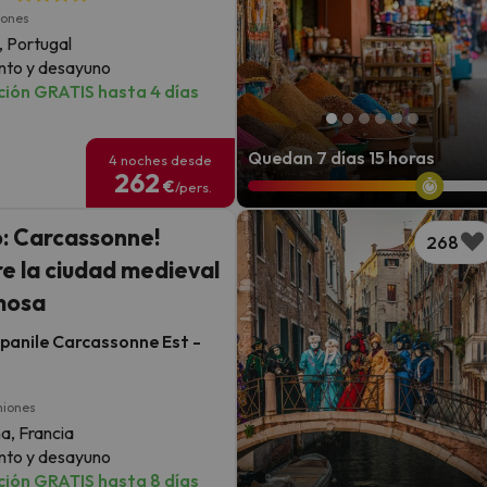
iones
, Portugal
nto y desayuno
ión GRATIS hasta 4 días
Quedan 7 días 15 horas
4 noches desde
262
€
/pers.
o: Carcassonne!
268
e la ciudad medieval
mosa
panile Carcassonne Est -
niones
a, Francia
nto y desayuno
ión GRATIS hasta 8 días