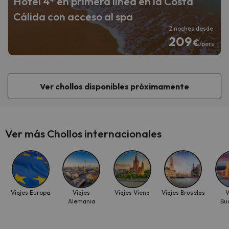
Hotel 4* en primera línea en la Costa
Cálida con acceso al spa
2 noches desde
209
€
/pers.
Ver chollos disponibles próximamente
Ver más Chollos internacionales
Viajes Europa
Viajes
Viajes Viena
Viajes Bruselas
V
Alemania
Bu