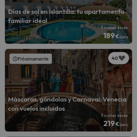
Días de sol en Islantilla: tu apartamento
familiar ideal
3 noches desde
189
€
/pers.
40
Próximamente
Máscaras, góndolas y Carnaval: Venecia
con vuelos incluidos
3 noches desde
219
€
/pers.