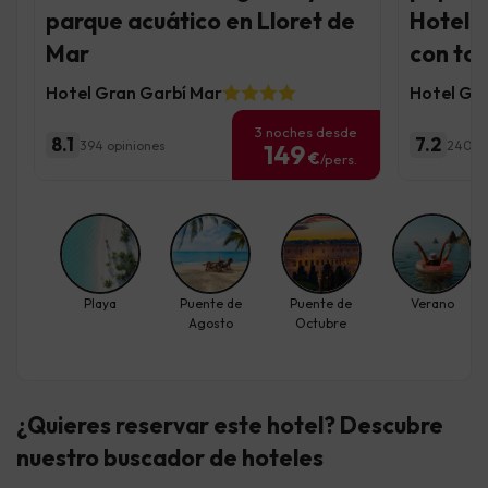
parque acuático en Lloret de
Hotel 4
Mar
con to
Hotel Gran Garbí Mar
Hotel Gar
3 noches desde
8.1
7.2
394 opiniones
2401 o
149
€
/pers.
Playa
Puente de
Puente de
Verano
Agosto
Octubre
¿Quieres reservar este hotel? Descubre
nuestro buscador de hoteles