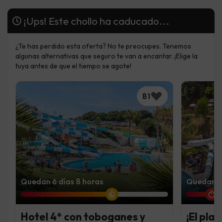
¡Ups! Este chollo ha caducado...
¿Te has perdido esta oferta? No te preocupes. Tenemos
algunas alternativas que seguro te van a encantar. ¡Elige la
tuya antes de que el tiempo se agote!
81
Quedan 6 días 8 horas
Quedan 1 
Hotel 4* con toboganes y
¡El pla