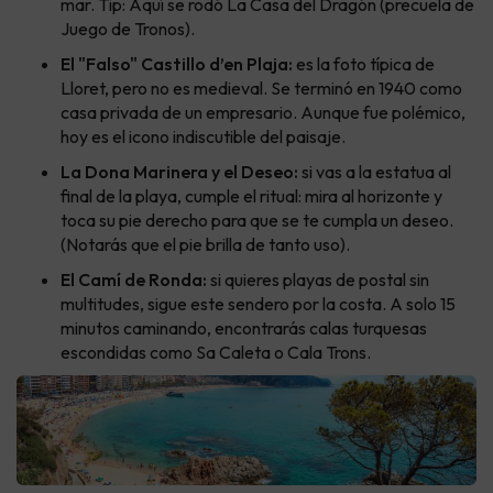
mar. Tip: Aquí se rodó La Casa del Dragón (precuela de
Juego de Tronos).
El "Falso" Castillo d’en Plaja:
es la foto típica de
Lloret, pero no es medieval. Se terminó en 1940 como
casa privada de un empresario. Aunque fue polémico,
hoy es el icono indiscutible del paisaje.
La Dona Marinera y el Deseo:
si vas a la estatua al
final de la playa, cumple el ritual: mira al horizonte y
toca su pie derecho para que se te cumpla un deseo.
(Notarás que el pie brilla de tanto uso).
El Camí de Ronda:
si quieres playas de postal sin
multitudes, sigue este sendero por la costa. A solo 15
minutos caminando, encontrarás calas turquesas
escondidas como Sa Caleta o Cala Trons.