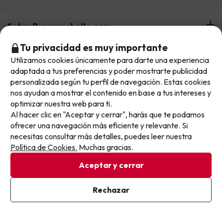
Sobre Buscounchollo.com
Tu privacidad es muy importante
¿Quiénes somos?
Top destinos
Utilizamos cookies únicamente para darte una experiencia
No llegas tarde: llegas al siguiente.
adaptada a tus preferencias y poder mostrarte publicidad
Tarjeta Regalo
Este chollo ya ha caducado, pero cada día lanzamos
personalizada según tu perfil de navegación. Estas cookies
Hoteles Andalucía
Top viajes destacados
nuevas oportunidades para viajar mejor y pagar
nos ayudan a mostrar el contenido en base a tus intereses y
Buscounchollo en los medios
optimizar nuestra web para ti.
menos.
Hoteles Andorra
Al hacer clic en "Aceptar y cerrar", harás que te podamos
Blog
Apúntate y que el próximo no se te escape.
Viajes con Niños
Top fechas destacadas
ofrecer una navegación más eficiente y relevante. Si
Hoteles Cataluña
Web Corporativa
necesitas consultar más detalles, puedes leer nuestra
Viajes de Ciudad
Pon tu mejor e-mail
Hoteles Portugal
Política de Cookies.
Muchas gracias.
Verano
Info y ayuda
Proveedores
Viajes de Novios
Aceptar y cerrar
Hoteles Valencia
Puente de Agosto
Opiniones de nuestros clientes
Viajes con mascotas
Contáctanos
Descarga GRATIS nuestra app
Hoteles Galicia
Vacaciones en Agosto
Ya estoy suscrito
Rechazar
Más de 3 MILLONES de descargas y una valoración de 4,7/5.
Viajes para grupos
Chollos con Todo Incluido
Al suscribirte, confirmas haber leído y estar de acuerdo con la
Preguntas frecuentes
Política de Privacidad
Hoteles en Islas
Vacaciones en Septiembre
Chollos en la playa