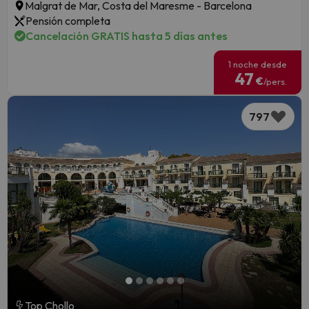
Malgrat de Mar, Costa del Maresme - Barcelona
Pensión completa
Cancelación GRATIS hasta 5 días antes
1 noche desde
47
€
/pers.
797
Top Chollo