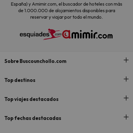
España) y Amimir.com, el buscador de hoteles con más
de 1.000.000 de alojamientos disponibles para
reservar y viajar por todo el mundo.
Sobre Buscounchollo.com
¿Quiénes somos?
Top destinos
Tarjeta Regalo
Hoteles Andalucía
Top viajes destacados
Buscounchollo en los medios
Hoteles Andorra
Blog
Viajes con Niños
Top fechas destacadas
Hoteles Cataluña
Web Corporativa
Viajes de Ciudad