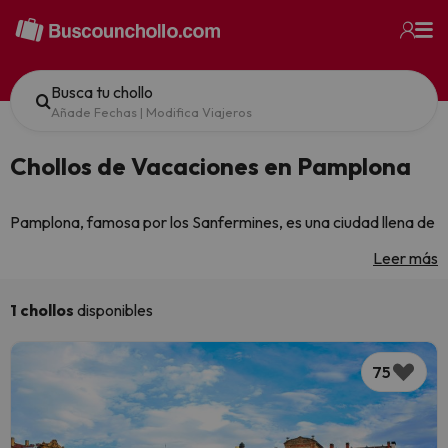
Busca tu chollo
Añade Fechas
|
Modifica Viajeros
Chollos de Vacaciones en Pamplona
Pamplona, famosa por los Sanfermines, es una ciudad llena de
historia y cultura. ¡Visita Pamplona y vive su esencia!
Leer más
1 chollos
disponibles
¿Buscas una experiencia inolvidable? Pamplona, España te
espera con actividades únicas, alojamientos encantadores y
paisajes espectaculares. Descubre sus secretos y vive unas
75
vacaciones extraordinarias.