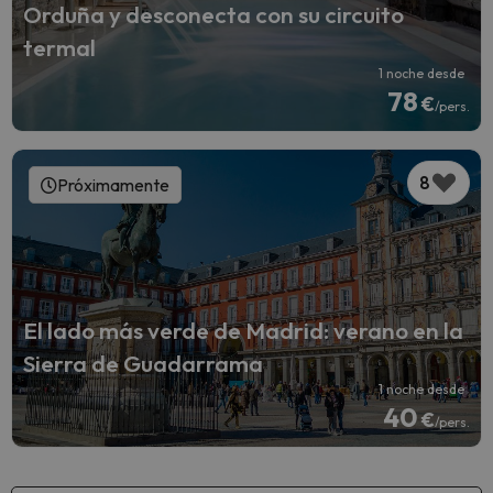
Orduña y desconecta con su circuito
termal
1 noche desde
78
€
/pers.
8
Próximamente
El lado más verde de Madrid: verano en la
Sierra de Guadarrama
1 noche desde
40
€
/pers.