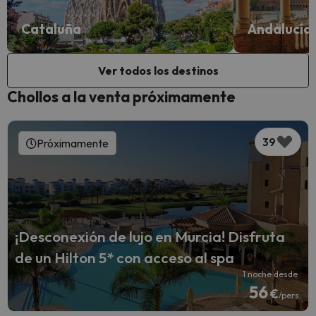
Cataluña
Andalucía
Ver todos los destinos
Chollos a la venta próximamente
39
Próximamente
¡Desconexión de lujo en Murcia! Disfruta
de un Hilton 5* con acceso al spa
1 noche desde
56
€
/pers.