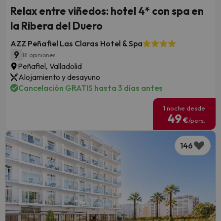
Relax entre viñedos: hotel 4* con spa en
la Ribera del Duero
AZZ Peñafiel Las Claras Hotel & Spa
9
81 opiniones
Peñafiel, Valladolid
Alojamiento y desayuno
Cancelación GRATIS hasta 3 días antes
1 noche desde
49
€
/pers.
146