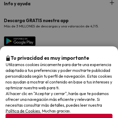
Hoteles Portugal
Verano
Info y ayuda
Proveedores
Viajes de Novios
Hoteles Valencia
Puente de Agosto
Opiniones de nuestros clientes
Viajes con mascotas
Contáctanos
Descarga GRATIS nuestra app
Hoteles Galicia
Vacaciones en Agosto
Más de 3 MILLONES de descargas y una valoración de 4,7/5.
Viajes para grupos
Chollos con Todo Incluido
Preguntas frecuentes
Hoteles en Islas
Vacaciones en Septiembre
Chollos en la playa
Hoteles Salou
Vacaciones en Octubre
Chollos con Vuelo Incluido
Vacaciones en Noviembre
Tu privacidad es muy importante
Hoteles con toboganes
Utilizamos cookies únicamente para darte una experiencia
adaptada a tus preferencias y poder mostrarte publicidad
Selección de la Newsletter
personalizada según tu perfil de navegación. Estas cookies
nos ayudan a mostrar el contenido en base a tus intereses y
Métodos de pago disponibles
Los favoritos de nuestros clientes
optimizar nuestra web para ti.
Al hacer clic en "Aceptar y cerrar", harás que te podamos
ofrecer una navegación más eficiente y relevante. Si
necesitas consultar más detalles, puedes leer nuestra
Política de Cookies.
Muchas gracias.
Condiciones generales