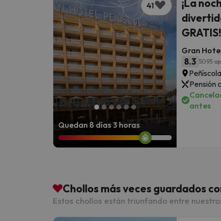
¡La noch
41
divertid
GRATIS!
Gran Hotel
8.3
5095 op
Peñíscola
Pensión 
Cancelac
antes
Quedan 8 días 3 horas
Chollos más veces guardados co
Estos chollos están triunfando entre nuestro