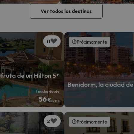
Ver todos los destinos
11
Próximamente
fruta de un Hilton 5*
Benidorm, la ciudad de 
1 noche desde
56
€
/pers.
2
Próximamente