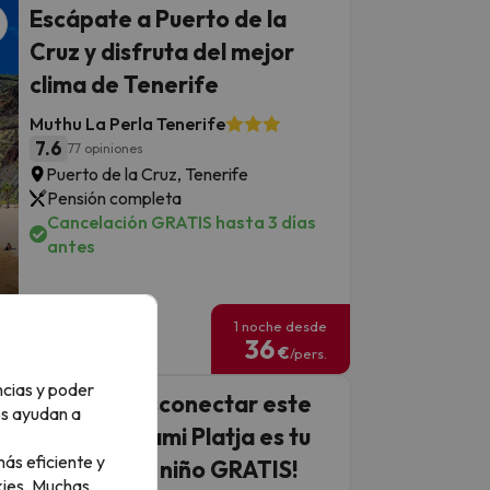
Escápate a Puerto de la
Cruz y disfruta del mejor
clima de Tenerife
Muthu La Perla Tenerife
7.6
77 opiniones
Puerto de la Cruz, Tenerife
Pensión completa
Cancelación GRATIS hasta 3 días
antes
1 noche desde
36
€
/pers.
ncias y poder
¿Buscas desconectar este
os ayudan a
verano? Miami Platja es tu
ás eficiente y
destino ¡1er niño GRATIS!
ies.
Muchas