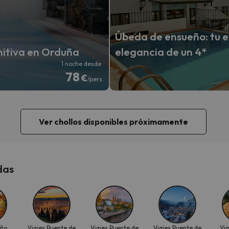
Úbeda de ensueño: tu e
nitiva en Orduña
elegancia de un 4*
1 noche desde
78
€
/pers.
Ver chollos disponibles próximamente
das
oño
Viajes Puente de
Viajes Puente de
Viajes Puente de
Via