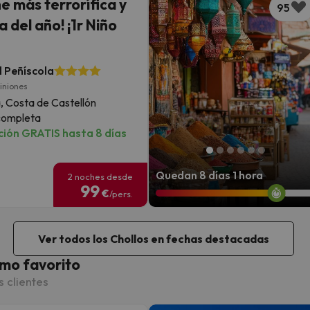
e más terrorífica y
95
a del año! ¡1r Niño
 Peñíscola
iniones
, Costa de Castellón
completa
ión GRATIS hasta 8 días
Quedan 8 días 1 hora
2 noches desde
99
€
/pers.
Ver todos los Chollos en fechas destacadas
mo favorito
s clientes