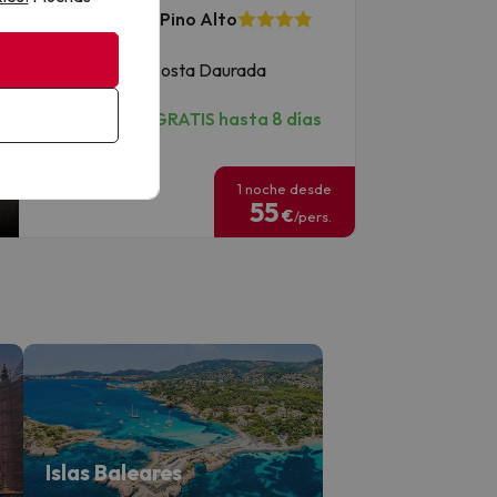
Hotel ALEGRIA Pino Alto
7.2
777 opiniones
Miami Platja, Costa Daurada
Media pensión
Cancelación GRATIS hasta 8 días
antes
1 noche desde
55
€
/pers.
Islas Baleares