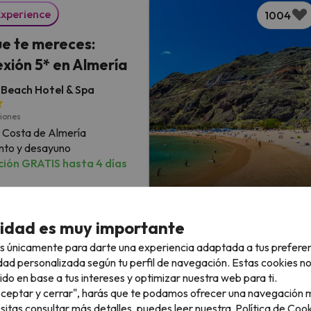
Experience
1004
que te mereces:
xión 5* en Almería
Beach Hotel & Spa
niones
 Costa de Almería
nto y desayuno
ión GRATIS hasta 4 días
2 noches desde
119
cidad es muy importante
€
/pers.
Top Chollo
s únicamente para darte una experiencia adaptada a tus prefere
 en 4* muy cerca de
832
dad personalizada según tu perfil de navegación. Estas cookies n
a en Malgrat de Mar
ido en base a tus intereses y optimizar nuestra web para ti.
"Aceptar y cerrar", harás que te podamos ofrecer una navegación m
pa & Spa
esitas consultar más detalles, puedes leer nuestra
Política de Cook