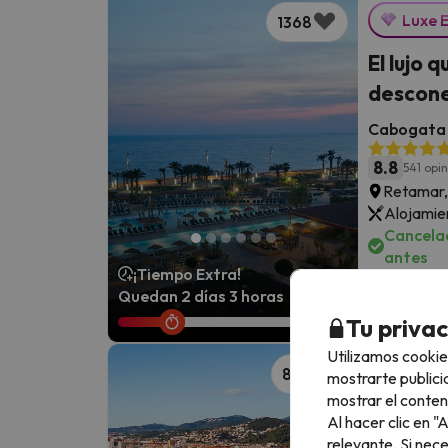
Luxe 
1368
El lujo 
descone
Cabogata 
8.8
541 opi
Retamar,
Alojamie
Cancelac
antes
¡Tiempo Extra!
Quedan 2 días 3 horas
Tu priva
Utilizamos cookie
Alójate
862
mostrarte publici
la play
mostrar el conten
Al hacer clic en 
Hotel Euro
relevante. Si nec