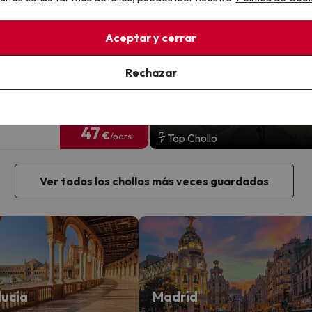
ones
de Mar, Costa del Maresme -
Aceptar y cerrar
a
completa
ión GRATIS hasta 5 días
Rechazar
1 noche desde
47
€
/pers.
Top Chollo
Ver todos los chollos más veces guardados
ucía
Madrid