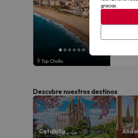
8
335 opini
gracias.
Malgrat 
Barcelon
Pensión 
Cancelac
antes
Top Chollo
Descubre nuestros destinos
Cataluña
Andal