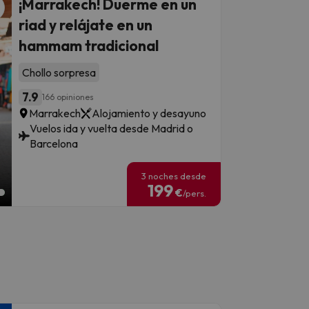
¡Marrakech! Duerme en un
riad y relájate en un
hammam tradicional
Chollo sorpresa
7.9
166 opiniones
Marrakech
Alojamiento y desayuno
Vuelos ida y vuelta desde Madrid o
Barcelona
3 noches desde
199
€
/pers.