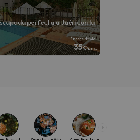
scapada perfecta a Jaén con la
1 noche desde
35
€
/pers.
jes Navidad
Viajes Fin de Año
Viajes Puente de
Viajes Semana