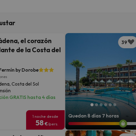
ustar
dena, el corazón
39
lante de la Costa del
Fermín by Dorobe
iones
ena, Costa del Sol
nsión
ión GRATIS hasta 4 días
Quedan 8 días 7 horas
1 noche desde
58
€
/pers.