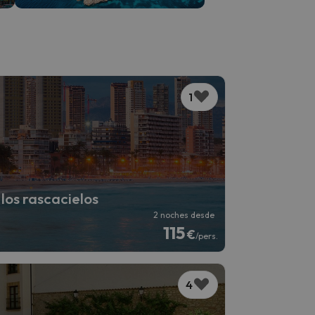
1
los rascacielos
2 noches desde
115
€
/pers.
4