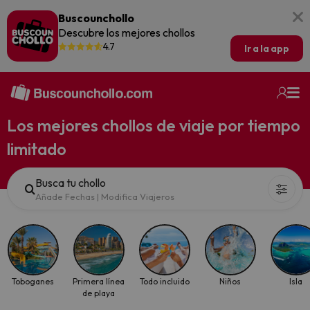
Buscounchollo
Descubre los mejores chollos
4.7
Ir a la app
Los mejores chollos de viaje por tiempo
limitado
Busca tu chollo
Añade Fechas
|
Modifica Viajeros
Toboganes
Primera línea
Todo incluido
Niños
Isla
de playa