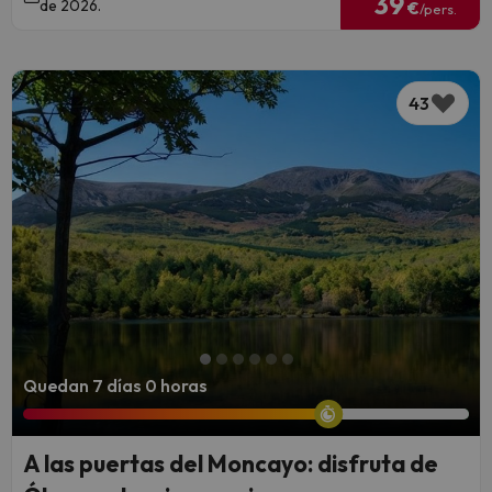
39
de 2026.
€
/pers.
43
Quedan 7 días 0 horas
A las puertas del Moncayo: disfruta de