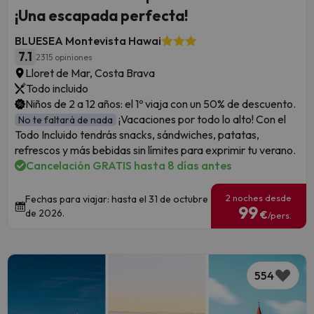
¡Una escapada perfecta!
BLUESEA Montevista Hawai
7.1
2315 opiniones
Lloret de Mar, Costa Brava
Todo incluido
Niños de 2 a 12 años: el 1º viaja con un 50% de descuento.
¡Vacaciones por todo lo alto! Con el
No te faltará de nada
Todo Incluido tendrás snacks, sándwiches, patatas,
refrescos y más bebidas sin límites para exprimir tu verano.
Cancelación GRATIS hasta 8 días antes
2 noches desde
Fechas para viajar: hasta el 31 de octubre
99
de 2026.
€
/pers.
554