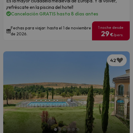
Es la mayor ciudadela medieval de Europa. Y al volver,
¡refréscate en la piscina del hotel!
Cancelación GRATIS hasta 8 días antes
1 noche desde
Fechas para viajar: hasta el 1 de noviembre
29
de 2026.
€
/pers.
42