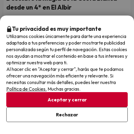
desde un 4* en El Albir
Sun Palace Albir & Spa
8.3
1257 opiniones
Tu privacidad es muy importante
L'Alfàs del Pi, Alicante
Utilizamos cookies únicamente para darte una experiencia
Alojamiento y desayuno
adaptada a tus preferencias y poder mostrarte publicidad
Upgrade a habitación vista piscina (bajo
También incluye
personalizada según tu perfil de navegación. Estas cookies
disponibilidad), reserva 4 noches o más y disfruta de un
nos ayudan a mostrar el contenido en base a tus intereses y
acceso al spa del hotel por persona y reserva. ¡Este verano,
optimizar nuestra web para ti.
el relax está incluido!
Al hacer clic en "Aceptar y cerrar", harás que te podamos
También disponible con:
ofrecer una navegación más eficiente y relevante. Si
Media pensión,
Pensión completa
necesitas consultar más detalles, puedes leer nuestra
Cancelación GRATIS hasta 6 días antes
Política de Cookies.
Muchas gracias.
2 noches desde
Fechas para viajar: hasta el 1 de
Aceptar y cerrar
99
noviembre de 2026.
€
/pers.
Rechazar
Ver en mapa
72