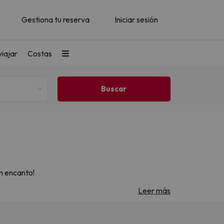
Gestiona tu reserva
Iniciar sesión
iajar
Costas
on encanto!
Leer más
encantadores y paisajes espectaculares. Descubre