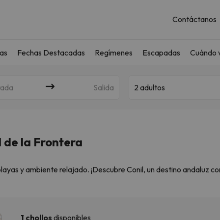
Contáctanos
as
Fechas Destacadas
Regímenes
Escapadas
Cuándo v
rada
Salida
2 adultos
 de la Frontera
playas y ambiente relajado. ¡Descubre Conil, un destino andaluz c
 Frontera, España te espera con actividades únicas, alojamientos 
as.
1 chollos
disponibles