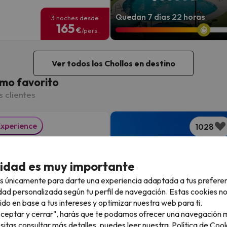
Quedan 7 días 22 horas
3 noches desde
165
€
/pers.
Ver todos los Chollos en destino
mo favorito
s clientes
Experience
1028
que te mereces:
xión 5* en Almería
cidad es muy importante
s únicamente para darte una experiencia adaptada a tus prefere
Beach Hotel & Spa
dad personalizada según tu perfil de navegación. Estas cookies n
niones
ido en base a tus intereses y optimizar nuestra web para ti.
 Costa de Almería
"Aceptar y cerrar", harás que te podamos ofrecer una navegación m
nto y desayuno
esitas consultar más detalles, puedes leer nuestra
Política de Cook