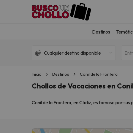
Destinos
Temátic
Cualquier destino disponible
Ent
Inicio
Destinos
Conil de la Frontera
Chollos de Vacaciones en Conil
Conil de la Frontera, en Cádiz, es famoso por sus 
¿Buscas una experiencia inolvidable? Conil de la
sus secretos y vive unas vacaciones extraordinari