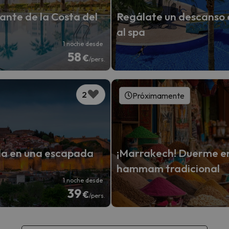
ante de la Costa del
Regálate un descanso e
al spa
1 noche desde
58
€
/pers.
2
Próximamente
ila en una escapada
¡Marrakech! Duerme en 
hammam tradicional
1 noche desde
39
€
/pers.