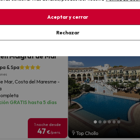
ión GRATIS hasta 4 días
Aceptar y cerrar
2 noches desde
119
€
Rechazar
/pers.
Top Chollo
 en 4* muy cerca de
845
a en Malgrat de Mar
pa & Spa
ones
de Mar, Costa del Maresme -
a
completa
ión GRATIS hasta 5 días
1 noche desde
47
€
/pers.
Top Chollo