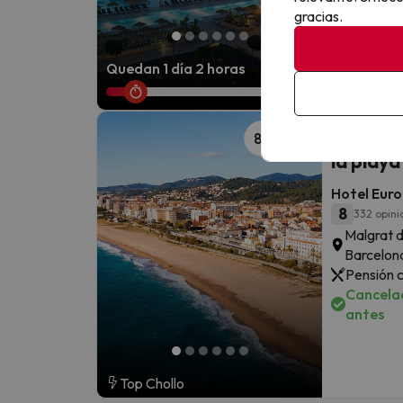
Cancelac
gracias.
antes
Quedan 1 día 2 horas
Alójate
868
la play
Hotel Euro
8
332 opini
Malgrat 
Barcelon
Pensión 
Cancelac
antes
Top Chollo