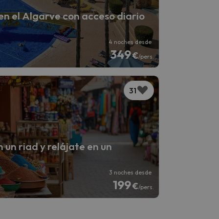
n el Algarve con acceso diario
4 noches desde
349
€
/pers.
31
un riad y relájate en un
3 noches desde
199
€
/pers.