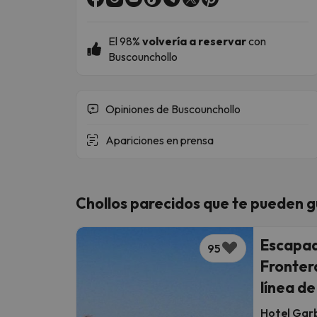
El
98%
volvería a reservar
con
Buscounchollo
Opiniones de Buscounchollo
Apariciones en prensa
Chollos parecidos que te pueden g
Escapad
95
Fronter
línea d
Hotel Garb