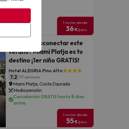
antes
1 noche desde
36
€
/pers.
¿Buscas desconectar este
verano? Miami Platja es tu
destino ¡1er niño GRATIS!
Hotel ALEGRIA Pino Alto
7.2
777 opiniones
Miami Platja, Costa Daurada
Media pensión
Cancelación GRATIS hasta 8 días
antes
1 noche desde
55
€
/pers.