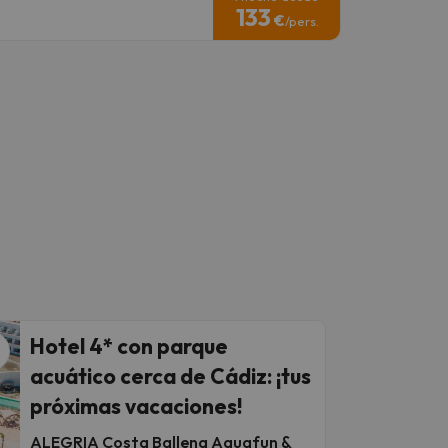
133
€
/pers.
Hotel 4* con parque
acuático cerca de Cádiz: ¡tus
próximas vacaciones!
ALEGRIA Costa Ballena Aquafun &