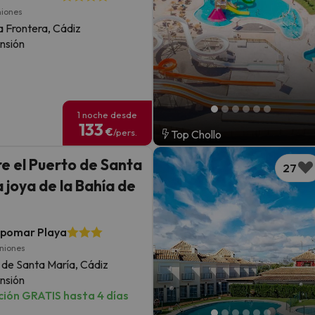
niones
la Frontera, Cádiz
nsión
1 noche desde
133
€
/pers.
Top Chollo
e el Puerto de Santa
27
a joya de la Bahía de
pomar Playa
iniones
 de Santa María, Cádiz
nsión
ión GRATIS hasta 4 días