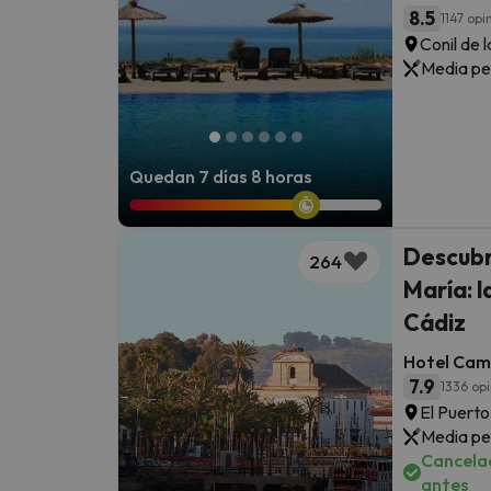
8.5
1147 opi
Conil de 
Media pe
Quedan 7 días 8 horas
Descubr
264
María: l
Cádiz
Hotel Cam
7.9
1336 op
El Puerto
Media pe
Cancelac
antes