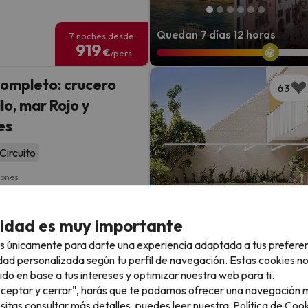
Quedan 7 días 12 horas
7 noches desde
919
€
/pers.
completo: crucero
63
ilo, mar Rojo y
es
Circuito
iones
uxor · Hurghada · El Cairo
a y vuelta desde Madrid o
cidad es muy importante
a
s únicamente para darte una experiencia adaptada a tus prefere
dad personalizada según tu perfil de navegación. Estas cookies n
ido en base a tus intereses y optimizar nuestra web para ti.
Quedan 7 días 0 horas
7 noches desde
"Aceptar y cerrar", harás que te podamos ofrecer una navegación m
799
€
/pers.
esitas consultar más detalles, puedes leer nuestra
Política de Cook