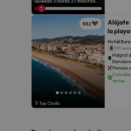
Quedan 11 horas 37 minutos
Alójate
882
la play
Hotel Euro
8
339 opini
Malgrat 
Barcelon
Pensión 
Cancelac
antes
Top Chollo