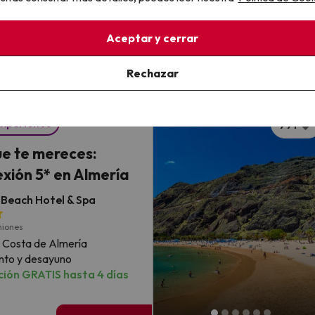
Ver todos los Chollos en los mejores destinos
Aceptar y cerrar
mo favorito
Rechazar
s clientes
Experience
991
que te mereces:
xión 5* en Almería
Beach Hotel & Spa
niones
 Costa de Almería
nto y desayuno
ión GRATIS hasta 4 días