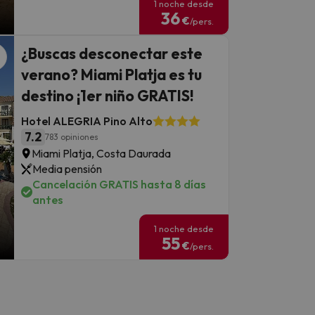
1 noche desde
36
€
/pers.
¿Buscas desconectar este
verano? Miami Platja es tu
destino ¡1er niño GRATIS!
Hotel ALEGRIA Pino Alto
7.2
783 opiniones
Miami Platja, Costa Daurada
Media pensión
Cancelación GRATIS hasta 8 días
antes
1 noche desde
55
€
/pers.