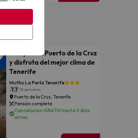
Escápate a Puerto de la Cruz
y disfruta del mejor clima de
Tenerife
Muthu La Perla Tenerife
7.7
78 opiniones
Puerto de la Cruz, Tenerife
Pensión completa
Cancelación GRATIS hasta 3 días
antes