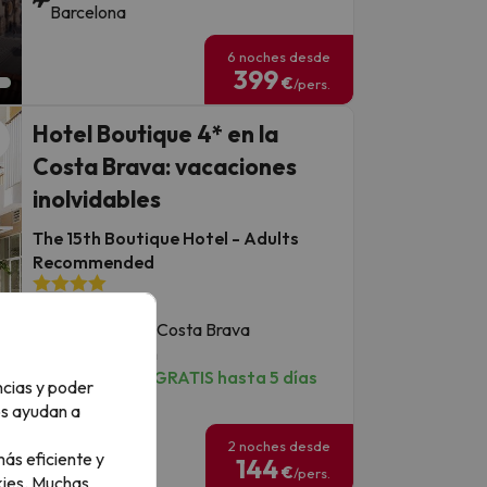
Barcelona
6 noches desde
399
€
/pers.
Hotel Boutique 4* en la
Costa Brava: vacaciones
inolvidables
The 15th Boutique Hotel - Adults
Recommended
9.1
831 opiniones
Lloret de Mar, Costa Brava
Media pensión
Cancelación GRATIS hasta 5 días
ncias y poder
antes
os ayudan a
2 noches desde
ás eficiente y
144
€
/pers.
ies.
Muchas