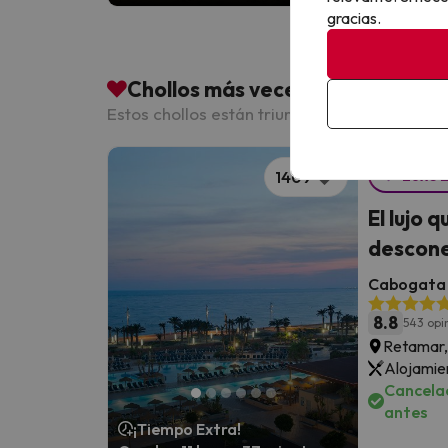
gracias.
Chollos más veces guardados co
Estos chollos están triunfando entre nuestro
Luxe 
1409
El lujo 
descone
Cabogata 
8.8
543 opi
Retamar,
Alojamie
Cancelac
antes
¡Tiempo Extra!