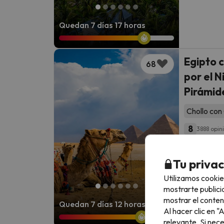
Quedan 7 días 17 horas
Egipto 
68
por el N
Pirámid
Chollo con 
8
3888 opin
Aswan · L
Vuelos id
Tu priva
Barcelon
Utilizamos cookie
mostrarte publici
mostrar el conten
Quedan 7 días 12 horas
Al hacer clic en 
relevante. Si nec