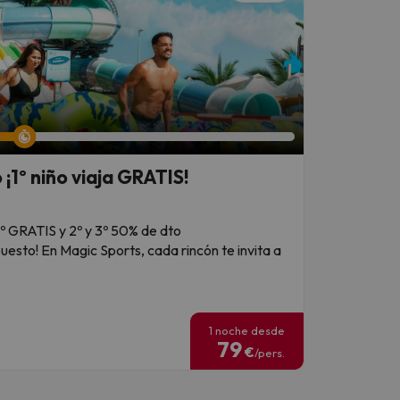
¡1º niño viaja GRATIS!
1º GRATIS y 2º y 3º 50% de dto
puesto! En Magic Sports, cada rincón te invita a
1 noche desde
79
€
/pers.