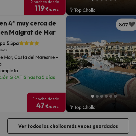
2 noches desde
119
€
/pers.
Top Chollo
 en 4* muy cerca de
807
a en Malgrat de Mar
pa & Spa
ones
de Mar, Costa del Maresme -
a
completa
ión GRATIS hasta 5 días
1 noche desde
47
€
/pers.
Top Chollo
Ver todos los chollos más veces guardados