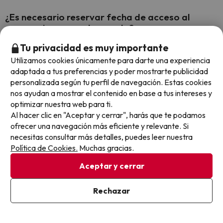
¿Es necesario reservar fecha de acceso al
parque si compro el paquete?
Tu privacidad es muy importante
Al comprar un paquete cerrado,
tu acceso suele estar
garantizado
. No obstante, te recomendamos comprobar
Utilizamos cookies únicamente para darte una experiencia
siempre la disponibilidad en la web oficial tras recibir tus
adaptada a tus preferencias y poder mostrarte publicidad
entradas.
personalizada según tu perfil de navegación. Estas cookies
nos ayudan a mostrar el contenido en base a tus intereses y
optimizar nuestra web para ti.
Al hacer clic en "Aceptar y cerrar", harás que te podamos
¿Cuántos días se recomiendan para ver los dos
ofrecer una navegación más eficiente y relevante. Si
parques Disneyland París?
necesitas consultar más detalles, puedes leer nuestra
Política de Cookies.
Muchas gracias.
Para disfrutar sin prisas de ambos parques y ver los
espectáculos nocturnos, recomendamos un mínimo de
3 días
Aceptar y cerrar
y 2 noches.
Rechazar
¡Tu aventura empieza aquí!
No dejes que la magia espere.
Entra ahora en nuestra web, busca nuestros
chollos de
vacaciones en París
y prepárate para crear recuerdos que