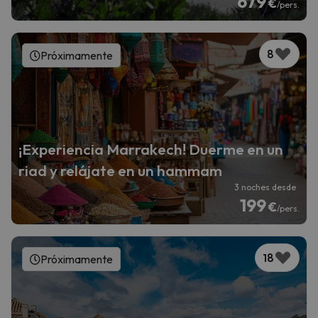
679
€
/pers.
8
Próximamente
¡Experiencia Marrakech! Duerme en un
riad y relájate en un hammam
3 noches desde
199
€
/pers.
18
Próximamente